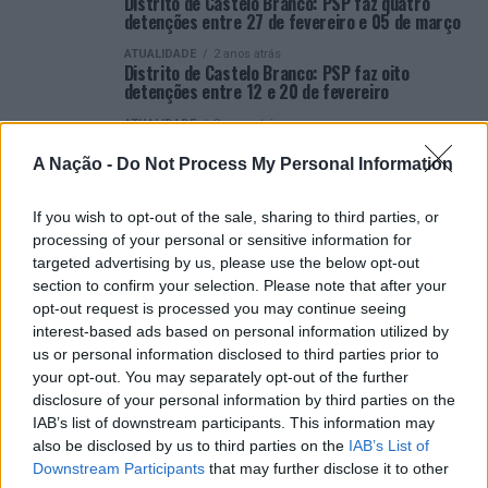
Distrito de Castelo Branco: PSP faz quatro
detenções entre 27 de fevereiro e 05 de março
ATUALIDADE
2 anos atrás
Distrito de Castelo Branco: PSP faz oito
detenções entre 12 e 20 de fevereiro
ATUALIDADE
2 anos atrás
Distrito de Castelo Branco: PSP faz cinco
detenções entre 06 e 12 de fevereiro
A Nação -
Do Not Process My Personal Information
ATUALIDADE
2 anos atrás
Distrito de Castelo Branco: PSP faz oito
If you wish to opt-out of the sale, sharing to third parties, or
detenções entre 30 de janeiro e 06 de fevereiro
processing of your personal or sensitive information for
targeted advertising by us, please use the below opt-out
ATUALIDADE
3 anos atrás
Distrito de Castelo Branco: PSP faz sete
section to confirm your selection. Please note that after your
detenções entre 23 e 30 de janeiro
opt-out request is processed you may continue seeing
interest-based ads based on personal information utilized by
ATUALIDADE
3 anos atrás
Distrito de Castelo Branco: PSP faz cinco
us or personal information disclosed to third parties prior to
detenções entre 16 e 23 de janeiro
your opt-out. You may separately opt-out of the further
disclosure of your personal information by third parties on the
VER MAIS
IAB’s list of downstream participants. This information may
also be disclosed by us to third parties on the
IAB’s List of
Downstream Participants
that may further disclose it to other