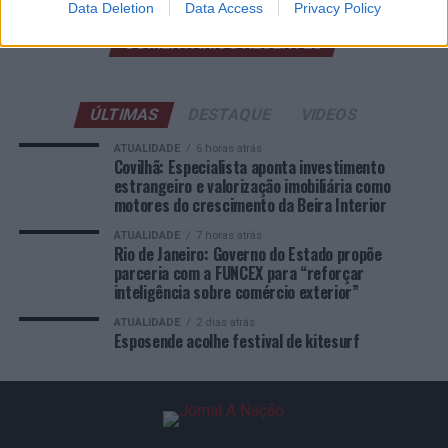
Data Deletion
Data Access
Privacy Policy
COMENTÁRIOS RECENTES
ÚLTIMAS
DESTAQUE
VIDEOS
ATUALIDADE
6 horas atrás
Covilhã: Especialista aponta investimento
estrangeiro e valorização imobiliária como
motores do crescimento da Beira Interior
ATUALIDADE
7 horas atrás
Rio de Janeiro: Governo do Estado propõe
parceria com a FUNCEX para “reforçar
inteligência sobre comércio exterior”
ATUALIDADE
2 dias atrás
Esposende acolhe festival de kitesurf