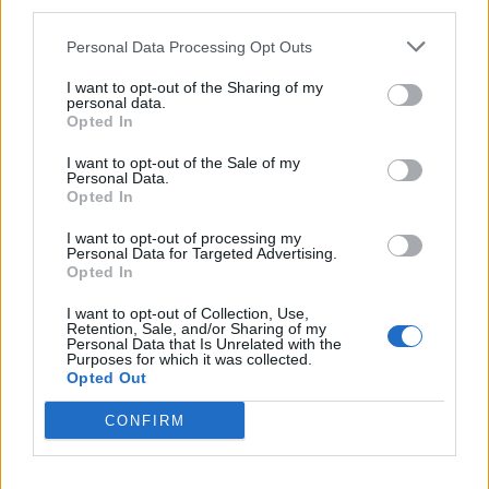
third parties.
Personal Data Processing Opt Outs
ARTIGOS RECENTES
I want to opt-out of the Sharing of my
personal data.
Covilhã: Especialista aponta investimento estrangeiro e
Opted In
valorização imobiliária como motores do crescimento da
Beira Interior
I want to opt-out of the Sale of my
Personal Data.
Opted In
Rio de Janeiro: Governo do Estado propõe parceria com a
FUNCEX para “reforçar inteligência sobre comércio
I want to opt-out of processing my
Personal Data for Targeted Advertising.
exterior”
Opted In
Esposende acolhe festival de kitesurf
I want to opt-out of Collection, Use,
Retention, Sale, and/or Sharing of my
Personal Data that Is Unrelated with the
Purposes for which it was collected.
Cinco projetos de Cascais finalistas em iniciativa europeia
Opted Out
CONFIRM
EMEC celebra a conclusão de mais um Curso de
Educação e Formação de Adultos na Escola de Tecnologia
e Gestão de Barcelos