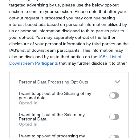
Castelo Branco: “Bienal Internacional de Artes e Ofícios”
targeted advertising by us, please use the below opt-out
promete afirmar artesanato, património e inovação como
section to confirm your selection. Please note that after your
“motores de desenvolvimento económico e cultural” do
opt-out request is processed you may continue seeing
município português
interest-based ads based on personal information utilized by
us or personal information disclosed to third parties prior to
Covilhã: Especialista aponta investimento estrangeiro e
your opt-out. You may separately opt-out of the further
valorização imobiliária como motores do crescimento da
disclosure of your personal information by third parties on the
Beira Interior
IAB’s list of downstream participants. This information may
also be disclosed by us to third parties on the
IAB’s List of
Downstream Participants
that may further disclose it to other
Rio de Janeiro: Governo do Estado propõe parceria com a
third parties.
FUNCEX para “reforçar inteligência sobre comércio
exterior”
Personal Data Processing Opt Outs
Esposende acolhe festival de kitesurf
I want to opt-out of the Sharing of my
personal data.
Opted In
Cinco projetos de Cascais finalistas em iniciativa europeia
I want to opt-out of the Sale of my
Personal Data.
Opted In
COMENTÁRIOS RECENTES
I want to opt-out of processing my