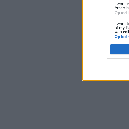
I want 
Advertis
Opted 
I want t
of my P
was col
Opted 