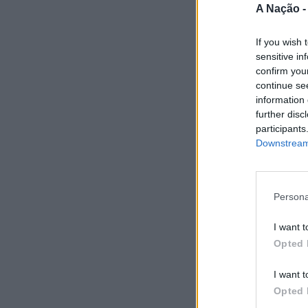
A Nação 
If you wish 
sensitive in
confirm you
continue se
information 
further disc
participants
Downstream 
Persona
I want t
Opted 
I want t
Opted 