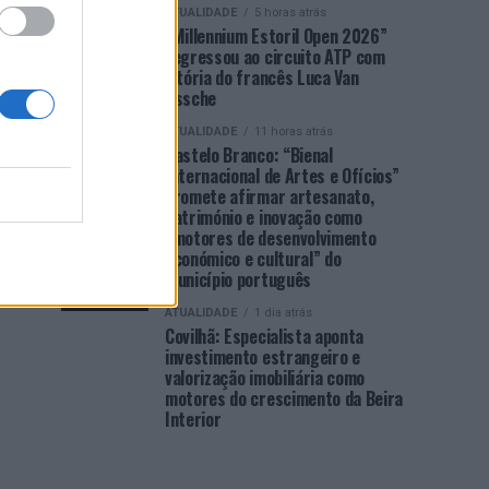
ATUALIDADE
5 horas atrás
“Millennium Estoril Open 2026”
regressou ao circuito ATP com
vitória do francês Luca Van
Assche
ATUALIDADE
11 horas atrás
Castelo Branco: “Bienal
Internacional de Artes e Ofícios”
promete afirmar artesanato,
património e inovação como
“motores de desenvolvimento
económico e cultural” do
município português
ATUALIDADE
1 dia atrás
Covilhã: Especialista aponta
investimento estrangeiro e
valorização imobiliária como
motores do crescimento da Beira
Interior