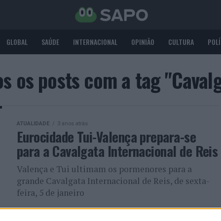
GLOBAL
SAÚDE
INTERNACIONAL
OPINIÃO
CULTURA
POLÍ
s os posts com a tag "Caval
ATUALIDADE
3 anos atrás
Eurocidade Tui-Valença prepara-se
para a Cavalgata Internacional de Reis
Valença e Tui ultimam os pormenores para a
grande Cavalgata Internacional de Reis, de sexta-
feira, 5 de janeiro