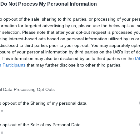
-
Do Not Process My Personal Information
ATUALIDADE
4 anos atrás
Valença: Cavalgata Internacional de
Reis Magos chega à Eurocidade a 05
to opt-out of the sale, sharing to third parties, or processing of your per
formation for targeted advertising by us, please use the below opt-out s
de janeiro
r selection. Please note that after your opt-out request is processed y
eing interest-based ads based on personal information utilized by us or
Os Reis Magos do Oriente chegam à Eurocidade Tui
disclosed to third parties prior to your opt-out. You may separately opt-
Valença, quinta-feira, 05 de janeiro, numa
losure of your personal information by third parties on the IAB’s list of
Cavalgata Real com hora e meia de magia, 3,5 Km
. This information may also be disclosed by us to third parties on the
IA
de...
Participants
that may further disclose it to other third parties.
l Data Processing Opt Outs
o opt-out of the Sharing of my personal data.
In
o opt-out of the Sale of my Personal Data.
In