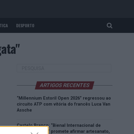
TICA
DESPORTO
gata"
ARTIGOS RECENTES
“Millennium Estoril Open 2026” regressou ao
circuito ATP com vitória do francês Luca Van
Assche
Castelo Branco: “Bienal Internacional de
Artes e Ofícios” promete afirmar artesanato,