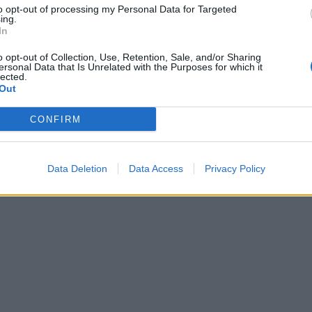
to opt-out of processing my Personal Data for Targeted
ing.
In
o opt-out of Collection, Use, Retention, Sale, and/or Sharing
ersonal Data that Is Unrelated with the Purposes for which it
lected.
Out
CONFIRM
Data Deletion
Data Access
Privacy Policy