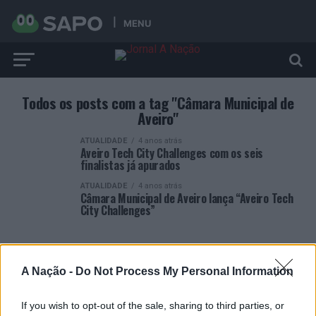
MENU
Todos os posts com a tag "Câmara Municipal de
Aveiro"
ATUALIDADE
4 anos atrás
Aveiro Tech City Challenges com os seis
finalistas já apurados
ATUALIDADE
4 anos atrás
Câmara Municipal de Aveiro lança “Aveiro Tech
City Challenges”
A Nação -
Do Not Process My Personal Information
If you wish to opt-out of the sale, sharing to third parties, or
ARTIGOS RECENTES