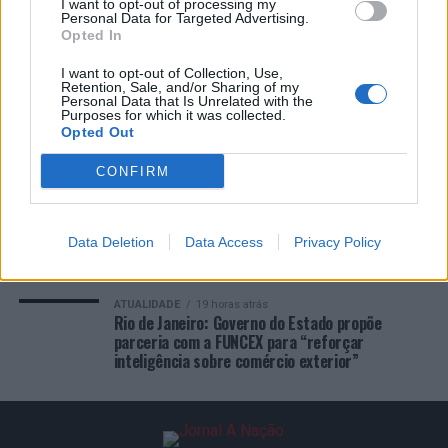
I want to opt-out of processing my
Personal Data for Targeted Advertising.
Opted In
ÚLTIMAS
DESTAQUE
VIDEOS
I want to opt-out of Collection, Use,
Retention, Sale, and/or Sharing of my
ATUALIDADE
2 horas atrás
Personal Data that Is Unrelated with the
Castelo Branco: “Bienal Internacional de Artes e
Purposes for which it was collected.
Ofícios” promete afirmar artesanato,
Opted Out
património e inovação como “motores de
desenvolvimento económico e cultural” do
CONFIRM
município português
ATUALIDADE
19 horas atrás
Covilhã: Especialista aponta investimento
Data Deletion
Data Access
Privacy Policy
estrangeiro e valorização imobiliária como
motores do crescimento da Beira Interior
ATUALIDADE
19 horas atrás
Rio de Janeiro: Governo do Estado propõe
parceria com a FUNCEX para “reforçar
inteligência sobre comércio exterior”