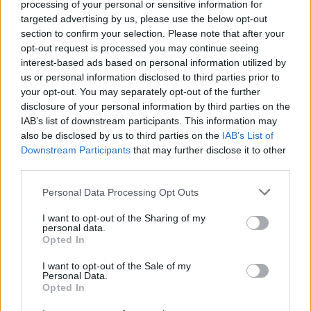
processing of your personal or sensitive information for
targeted advertising by us, please use the below opt-out
Castelo Branco: “Bienal Internacional de Artes e Ofícios”
promete afirmar artesanato, património e inovação como
section to confirm your selection. Please note that after your
“motores de desenvolvimento económico e cultural” do
opt-out request is processed you may continue seeing
município português
interest-based ads based on personal information utilized by
us or personal information disclosed to third parties prior to
your opt-out. You may separately opt-out of the further
Covilhã: Especialista aponta investimento estrangeiro e
disclosure of your personal information by third parties on the
valorização imobiliária como motores do crescimento da
IAB’s list of downstream participants. This information may
Beira Interior
also be disclosed by us to third parties on the
IAB’s List of
Downstream Participants
that may further disclose it to other
Rio de Janeiro: Governo do Estado propõe parceria com a
third parties.
FUNCEX para “reforçar inteligência sobre comércio
exterior”
Personal Data Processing Opt Outs
I want to opt-out of the Sharing of my
Esposende acolhe festival de kitesurf
personal data.
Opted In
Cinco projetos de Cascais finalistas em iniciativa europeia
I want to opt-out of the Sale of my
Personal Data.
Opted In
COMENTÁRIOS RECENTES