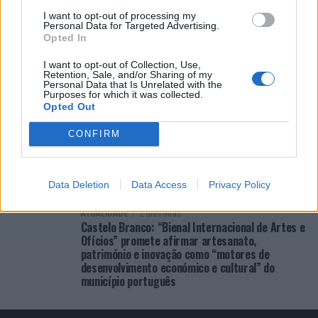
COMENTÁRIOS RECENTES
I want to opt-out of processing my
Personal Data for Targeted Advertising.
Opted In
I want to opt-out of Collection, Use,
ÚLTIMAS
DESTAQUE
VIDEOS
Retention, Sale, and/or Sharing of my
Personal Data that Is Unrelated with the
ATUALIDADE
12 horas atrás
Purposes for which it was collected.
Cultura digital pode “comprometer” a
Opted Out
criatividade antes de “provocar” mudanças
genéticas, diz neurocientista
CONFIRM
ATUALIDADE
2 dias atrás
“Millennium Estoril Open 2026” regressou ao
circuito ATP com vitória do francês Luca Van
Data Deletion
Data Access
Privacy Policy
Assche
ATUALIDADE
2 dias atrás
Castelo Branco: “Bienal Internacional de Artes e
Ofícios” promete afirmar artesanato,
património e inovação como “motores de
desenvolvimento económico e cultural” do
município português