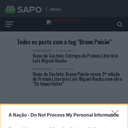
MENU
Todos os posts com a tag "Bruno Paixão"
ATUALIDADE
4 anos atrás
Viana do Castelo: Entrega do Prémio Literário
Luís Miguel Rocha
ATUALIDADE
4 anos atrás
Viana do Castelo: Bruno Paixão vence 2ª edição
do Prémio Literário Luís Miguel Rocha com obra
“Os Imperfeitos”
A Nação -
Do Not Process My Personal Information
ARTIGOS RECENTES