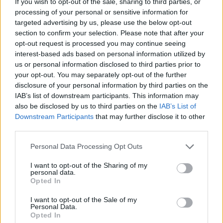
If you wish to opt-out of the sale, sharing to third parties, or
Cultura digital pode “comprometer” a criatividade antes
processing of your personal or sensitive information for
de “provocar” mudanças genéticas, diz neurocientista
targeted advertising by us, please use the below opt-out
section to confirm your selection. Please note that after your
opt-out request is processed you may continue seeing
“Millennium Estoril Open 2026” regressou ao circuito ATP
interest-based ads based on personal information utilized by
com vitória do francês Luca Van Assche
us or personal information disclosed to third parties prior to
your opt-out. You may separately opt-out of the further
Castelo Branco: “Bienal Internacional de Artes e Ofícios”
disclosure of your personal information by third parties on the
promete afirmar artesanato, património e inovação como
IAB’s list of downstream participants. This information may
“motores de desenvolvimento económico e cultural” do
also be disclosed by us to third parties on the
IAB’s List of
município português
Downstream Participants
that may further disclose it to other
third parties.
Covilhã: Especialista aponta investimento estrangeiro e
Personal Data Processing Opt Outs
valorização imobiliária como motores do crescimento da
Beira Interior
I want to opt-out of the Sharing of my
personal data.
Opted In
Rio de Janeiro: Governo do Estado propõe parceria com a
FUNCEX para “reforçar inteligência sobre comércio
I want to opt-out of the Sale of my
exterior”
Personal Data.
Opted In