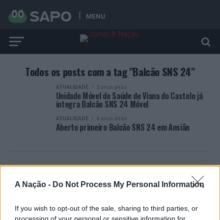
MENU
Todos os posts com a tag "Balcão SNS 24"
ATUALIDADE
3 anos atrás
Unidade Móvel de Saúde de Viana do Castelo já
integra Balcão SNS 24 Móvel
ATUALIDADE
4 anos atrás
Aberto primeiro Balcão SNS 24 em Ansião
A Nação -
Do Not Process My Personal Information
ARTIGOS RECENTES
If you wish to opt-out of the sale, sharing to third parties, or
“Millennium Estoril Open 2026” regressou ao circuito ATP
processing of your personal or sensitive information for