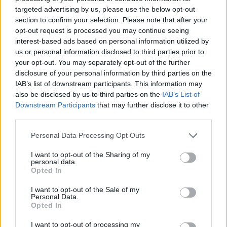
com vitória do francês Luca Van Assche
targeted advertising by us, please use the below opt-out
section to confirm your selection. Please note that after your
opt-out request is processed you may continue seeing
Castelo Branco: “Bienal Internacional de Artes e Ofícios”
promete afirmar artesanato, património e inovação como
interest-based ads based on personal information utilized by
“motores de desenvolvimento económico e cultural” do
us or personal information disclosed to third parties prior to
município português
your opt-out. You may separately opt-out of the further
disclosure of your personal information by third parties on the
IAB’s list of downstream participants. This information may
Covilhã: Especialista aponta investimento estrangeiro e
also be disclosed by us to third parties on the
IAB’s List of
valorização imobiliária como motores do crescimento da
Downstream Participants
that may further disclose it to other
Beira Interior
third parties.
Rio de Janeiro: Governo do Estado propõe parceria com a
Personal Data Processing Opt Outs
FUNCEX para “reforçar inteligência sobre comércio
exterior”
I want to opt-out of the Sharing of my
personal data.
Opted In
Esposende acolhe festival de kitesurf
I want to opt-out of the Sale of my
Personal Data.
Opted In
COMENTÁRIOS RECENTES
I want to opt-out of processing my