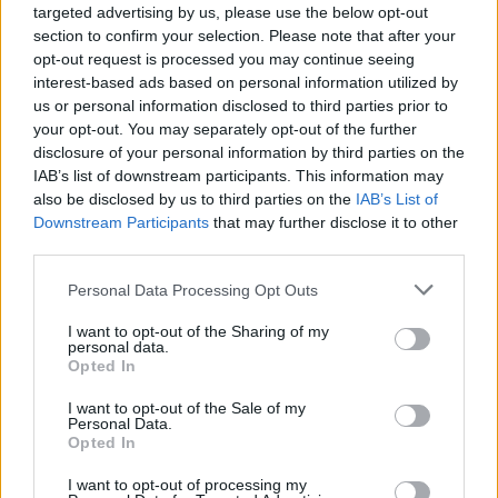
targeted advertising by us, please use the below opt-out
section to confirm your selection. Please note that after your
opt-out request is processed you may continue seeing
interest-based ads based on personal information utilized by
us or personal information disclosed to third parties prior to
ARTIGOS RECENTES
your opt-out. You may separately opt-out of the further
disclosure of your personal information by third parties on the
Esposende acolhe festival de kitesurf
IAB’s list of downstream participants. This information may
also be disclosed by us to third parties on the
IAB’s List of
Downstream Participants
that may further disclose it to other
Cinco projetos de Cascais finalistas em iniciativa europeia
third parties.
EMEC celebra a conclusão de mais um Curso de
Personal Data Processing Opt Outs
Educação e Formação de Adultos na Escola de Tecnologia
e Gestão de Barcelos
I want to opt-out of the Sharing of my
personal data.
Opted In
Atelier Nuno Valentim vence concurso público de ideias
para reabilitar o bairro mais antigo do Porto
I want to opt-out of the Sale of my
Personal Data.
Opted In
Ponta Delgada: José Andrade apresenta livro sobre as
comunidades açorianas da América do Norte
I want to opt-out of processing my