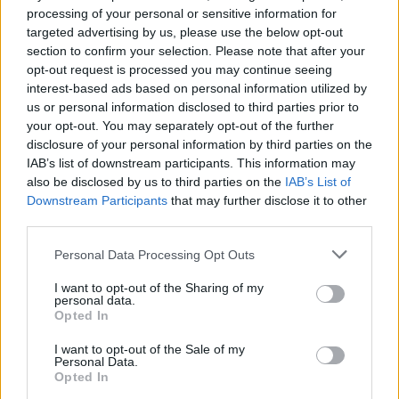
Cultura digital pode “comprometer” a criatividade antes
processing of your personal or sensitive information for
de “provocar” mudanças genéticas, diz neurocientista
targeted advertising by us, please use the below opt-out
section to confirm your selection. Please note that after your
“Millennium Estoril Open 2026” regressou ao circuito ATP
opt-out request is processed you may continue seeing
com vitória do francês Luca Van Assche
interest-based ads based on personal information utilized by
us or personal information disclosed to third parties prior to
your opt-out. You may separately opt-out of the further
Castelo Branco: “Bienal Internacional de Artes e Ofícios”
disclosure of your personal information by third parties on the
promete afirmar artesanato, património e inovação como
IAB’s list of downstream participants. This information may
“motores de desenvolvimento económico e cultural” do
also be disclosed by us to third parties on the
IAB’s List of
município português
Downstream Participants
that may further disclose it to other
third parties.
Covilhã: Especialista aponta investimento estrangeiro e
valorização imobiliária como motores do crescimento da
Personal Data Processing Opt Outs
Beira Interior
I want to opt-out of the Sharing of my
personal data.
Rio de Janeiro: Governo do Estado propõe parceria com a
Opted In
FUNCEX para “reforçar inteligência sobre comércio
exterior”
I want to opt-out of the Sale of my
Personal Data.
Opted In