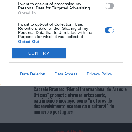
COMENTÁRIOS RECENTES
I want to opt-out of processing my
Personal Data for Targeted Advertising.
Opted In
ÚLTIMAS
DESTAQUE
VIDEOS
I want to opt-out of Collection, Use,
Retention, Sale, and/or Sharing of my
Personal Data that Is Unrelated with the
ATUALIDADE
23 horas atrás
Purposes for which it was collected.
Cultura digital pode “comprometer” a
Opted Out
criatividade antes de “provocar” mudanças
genéticas, diz neurocientista
CONFIRM
ATUALIDADE
2 dias atrás
“Millennium Estoril Open 2026” regressou ao
circuito ATP com vitória do francês Luca Van
Assche
Data Deletion
Data Access
Privacy Policy
ATUALIDADE
2 dias atrás
Castelo Branco: “Bienal Internacional de Artes e
Ofícios” promete afirmar artesanato,
património e inovação como “motores de
desenvolvimento económico e cultural” do
município português