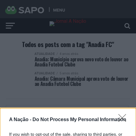
MENU
Todos os posts com a tag "Anadia FC"
ATUALIDADE
4 anos atrás
Anadia: Município aprova novo voto de louvor ao
Anadia Futebol Clube
ATUALIDADE
5 anos atrás
Anadia: Câmara Municipal aprova voto de louvor
ao Anadia Futebol Clube
A Nação -
Do Not Process My Personal Information
ARTIGOS RECENTES
If you wish to opt-out of the sale, sharing to third parties, or