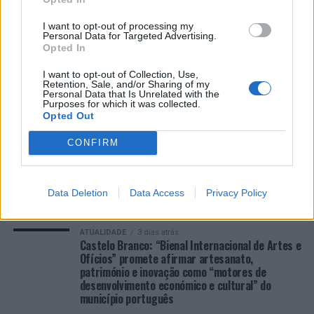
I want to opt-out of processing my
Personal Data for Targeted Advertising.
COMENTÁRIOS RECENTES
Opted In
I want to opt-out of Collection, Use,
Retention, Sale, and/or Sharing of my
ÚLTIMAS
DESTAQUE
VIDEOS
Personal Data that Is Unrelated with the
Purposes for which it was collected.
ATUALIDADE
2 dias atrás
Opted Out
Cultura digital pode “comprometer” a
criatividade antes de “provocar” mudanças
CONFIRM
genéticas, diz neurocientista
ATUALIDADE
3 dias atrás
“Millennium Estoril Open 2026” regressou ao
Data Deletion
Data Access
Privacy Policy
circuito ATP com vitória do francês Luca Van
Assche
ATUALIDADE
3 dias atrás
Castelo Branco: “Bienal Internacional de Artes e
Ofícios” promete afirmar artesanato,
património e inovação como “motores de
desenvolvimento económico e cultural” do
município português