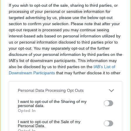
ARTIGOS RECENTES
If you wish to opt-out of the sale, sharing to third parties, or
processing of your personal or sensitive information for
Cultura digital pode “comprometer” a criatividade antes
targeted advertising by us, please use the below opt-out
de “provocar” mudanças genéticas, diz neurocientista
section to confirm your selection. Please note that after your
opt-out request is processed you may continue seeing
interest-based ads based on personal information utilized by
“Millennium Estoril Open 2026” regressou ao circuito ATP
us or personal information disclosed to third parties prior to
com vitória do francês Luca Van Assche
your opt-out. You may separately opt-out of the further
disclosure of your personal information by third parties on the
Castelo Branco: “Bienal Internacional de Artes e Ofícios”
IAB’s list of downstream participants. This information may
promete afirmar artesanato, património e inovação como
also be disclosed by us to third parties on the
IAB’s List of
“motores de desenvolvimento económico e cultural” do
Downstream Participants
that may further disclose it to other
município português
third parties.
Covilhã: Especialista aponta investimento estrangeiro e
Personal Data Processing Opt Outs
valorização imobiliária como motores do crescimento da
Beira Interior
I want to opt-out of the Sharing of my
personal data.
Opted In
Rio de Janeiro: Governo do Estado propõe parceria com a
I want to opt-out of the Sale of my
FUNCEX para “reforçar inteligência sobre comércio
Personal Data.
exterior”
Opted In