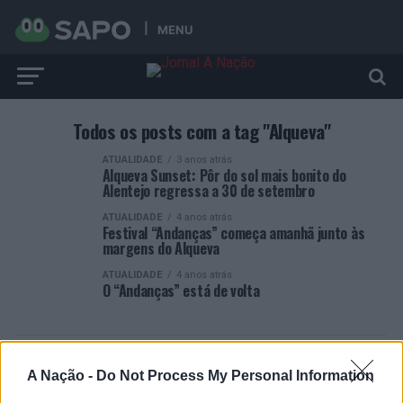
MENU
Todos os posts com a tag "Alqueva"
ATUALIDADE
3 anos atrás
Alqueva Sunset: Pôr do sol mais bonito do
Alentejo regressa a 30 de setembro
ATUALIDADE
4 anos atrás
Festival “Andanças” começa amanhã junto às
margens do Alqueva
ATUALIDADE
4 anos atrás
O “Andanças” está de volta
A Nação -
Do Not Process My Personal Information