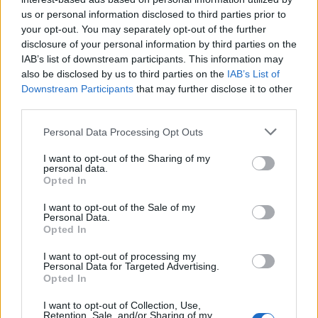
us or personal information disclosed to third parties prior to
Rio de Janeiro: Governo do Estado propõe parceria com a
your opt-out. You may separately opt-out of the further
FUNCEX para “reforçar inteligência sobre comércio
disclosure of your personal information by third parties on the
exterior”
IAB’s list of downstream participants. This information may
also be disclosed by us to third parties on the
IAB’s List of
Esposende acolhe festival de kitesurf
Downstream Participants
that may further disclose it to other
third parties.
Cinco projetos de Cascais finalistas em iniciativa europeia
Personal Data Processing Opt Outs
I want to opt-out of the Sharing of my
EMEC celebra a conclusão de mais um Curso de
personal data.
Educação e Formação de Adultos na Escola de Tecnologia
Opted In
e Gestão de Barcelos
I want to opt-out of the Sale of my
Personal Data.
Opted In
COMENTÁRIOS RECENTES
I want to opt-out of processing my
Personal Data for Targeted Advertising.
Opted In
ÚLTIMAS
DESTAQUE
VIDEOS
I want to opt-out of Collection, Use,
ATUALIDADE
16 horas atrás
Retention, Sale, and/or Sharing of my