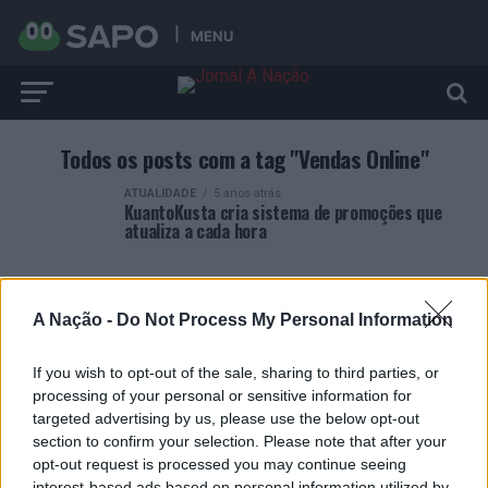
MENU
Todos os posts com a tag "Vendas Online"
ATUALIDADE
5 anos atrás
KuantoKusta cria sistema de promoções que
atualiza a cada hora
A Nação -
Do Not Process My Personal Information
If you wish to opt-out of the sale, sharing to third parties, or
ARTIGOS RECENTES
processing of your personal or sensitive information for
targeted advertising by us, please use the below opt-out
Covilhã: Especialista aponta investimento estrangeiro e
section to confirm your selection. Please note that after your
valorização imobiliária como motores do crescimento da
opt-out request is processed you may continue seeing
Beira Interior
interest-based ads based on personal information utilized by