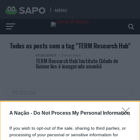
MENU
Todos os posts com a tag "TERM Research Hub"
ATUALIDADE
3 anos atrás
TERM Research Hub/Instituto Cidade de
Guimarães é inaugurado amanhã
ARTIGOS RECENTES
A Nação -
Do Not Process My Personal Information
Cultura digital pode “comprometer” a criatividade antes
de “provocar” mudanças genéticas, diz neurocientista
If you wish to opt-out of the sale, sharing to third parties, or
processing of your personal or sensitive information for