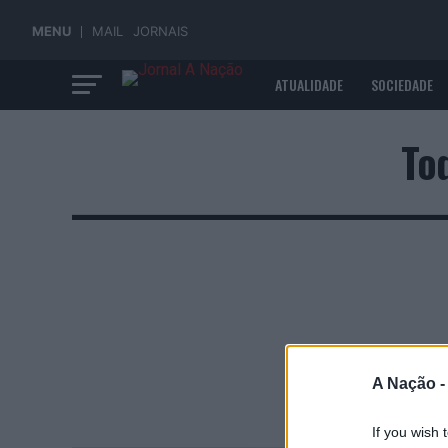
MENU
MAIL
JORNAIS
ATUALIDADE
SOCIEDADE
ECONOMIA
To
A Nação 
If you wish 