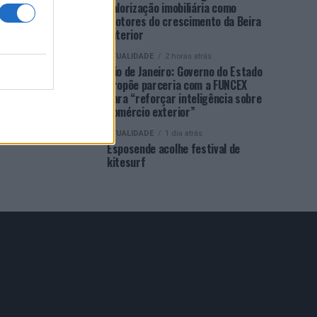
valorização imobiliária como
motores do crescimento da Beira
Interior
ATUALIDADE
2 horas atrás
Rio de Janeiro: Governo do Estado
propõe parceria com a FUNCEX
para “reforçar inteligência sobre
comércio exterior”
ATUALIDADE
1 dia atrás
Esposende acolhe festival de
kitesurf