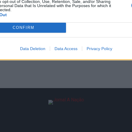
o opt-out of Collection, Use, Retention, Sale, and/or Sharing
ersonal Data that Is Unrelated with the Purposes for which it
lected.
Out
CONFIRM
Data Deletion
Data Access
Privacy Policy