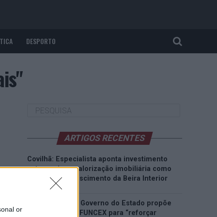
TICA
DESPORTO
is"
ARTIGOS RECENTES
Covilhã: Especialista aponta investimento
estrangeiro e valorização imobiliária como
motores do crescimento da Beira Interior
Rio de Janeiro: Governo do Estado propõe
sonal or
parceria com a FUNCEX para “reforçar