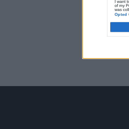
I want t
of my P
was col
Opted 