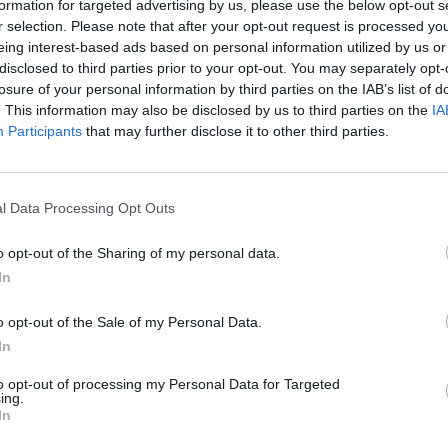
formation for targeted advertising by us, please use the below opt-out s
r selection. Please note that after your opt-out request is processed y
ATUALIDADE
4 anos atrás
eing interest-based ads based on personal information utilized by us or
Sintra: Bailado regressa aos jardins de
disclosed to third parties prior to your opt-out. You may separately opt-
Seteais
losure of your personal information by third parties on the IAB’s list of
. This information may also be disclosed by us to third parties on the
IA
A Câmara Municipal de Sintra apresenta “Bailado
Participants
that may further disclose it to other third parties.
em Seteais”, um evento onde, uma vez mais, o
movimento e delicadeza do bailado e o ambiente
dos jardins...
l Data Processing Opt Outs
o opt-out of the Sharing of my personal data.
In
o opt-out of the Sale of my Personal Data.
In
to opt-out of processing my Personal Data for Targeted
ing.
In