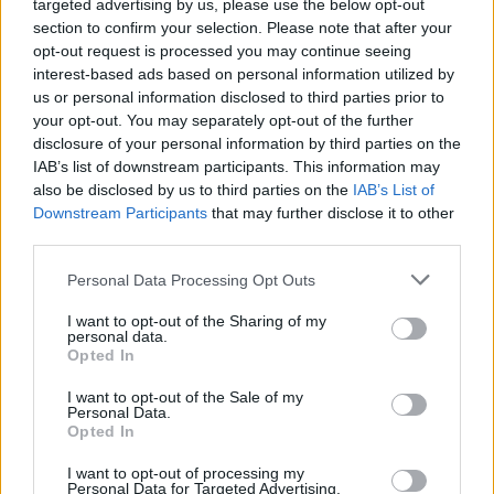
targeted advertising by us, please use the below opt-out
“Millennium Estoril Open 2026” regressou ao circuito ATP
section to confirm your selection. Please note that after your
com vitória do francês Luca Van Assche
opt-out request is processed you may continue seeing
interest-based ads based on personal information utilized by
Castelo Branco: “Bienal Internacional de Artes e Ofícios”
us or personal information disclosed to third parties prior to
promete afirmar artesanato, património e inovação como
your opt-out. You may separately opt-out of the further
“motores de desenvolvimento económico e cultural” do
disclosure of your personal information by third parties on the
município português
IAB’s list of downstream participants. This information may
also be disclosed by us to third parties on the
IAB’s List of
Downstream Participants
that may further disclose it to other
Covilhã: Especialista aponta investimento estrangeiro e
third parties.
valorização imobiliária como motores do crescimento da
Beira Interior
Personal Data Processing Opt Outs
Rio de Janeiro: Governo do Estado propõe parceria com a
I want to opt-out of the Sharing of my
personal data.
FUNCEX para “reforçar inteligência sobre comércio
Opted In
exterior”
I want to opt-out of the Sale of my
Personal Data.
COMENTÁRIOS RECENTES
Opted In
I want to opt-out of processing my
Personal Data for Targeted Advertising.