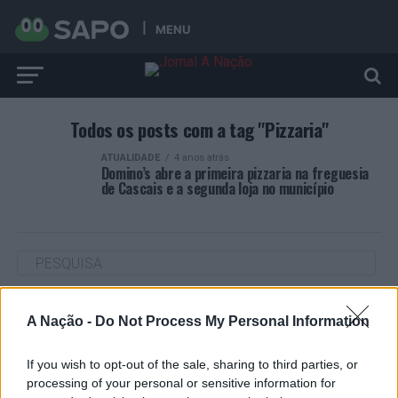
MENU
Todos os posts com a tag "Pizzaria"
ATUALIDADE
4 anos atrás
Domino’s abre a primeira pizzaria na freguesia
de Cascais e a segunda loja no município
ARTIGOS RECENTES
A Nação -
Do Not Process My Personal Information
Cultura digital pode “comprometer” a criatividade antes
de “provocar” mudanças genéticas, diz neurocientista
If you wish to opt-out of the sale, sharing to third parties, or
processing of your personal or sensitive information for