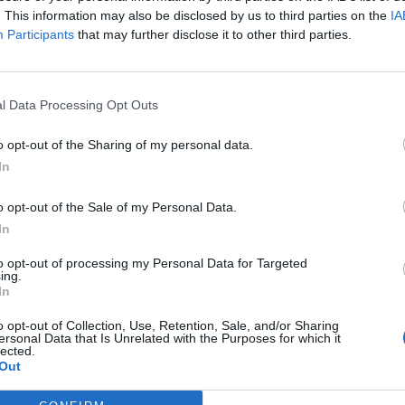
. This information may also be disclosed by us to third parties on the
IA
ATUALIDADE
3 anos atrás
Participants
that may further disclose it to other third parties.
Academia de Música de Vilar do
Paraíso apresenta o musical “Ao
Ritmo dos Sonhos”
l Data Processing Opt Outs
Um espetáculo cantado ao vivo que conta com uma
o opt-out of the Sharing of my personal data.
orquestra de 15 músicos profissionais e mais de 40
In
atores. Vamos ao teatro?
o opt-out of the Sale of my Personal Data.
In
ATUALIDADE
3 anos atrás
Dia da Criança em Santa Marta de
to opt-out of processing my Personal Data for Targeted
ing.
Penaguião assinalado com “Oz – O
In
Musical”
o opt-out of Collection, Use, Retention, Sale, and/or Sharing
ersonal Data that Is Unrelated with the Purposes for which it
lected.
No dia 03 de junho, pelas 15h00, o Auditório
Out
Municipal de Santa Marta de Penaguião recebe o
espetáculo “Oz – O Musical”, por forma a assinalar...