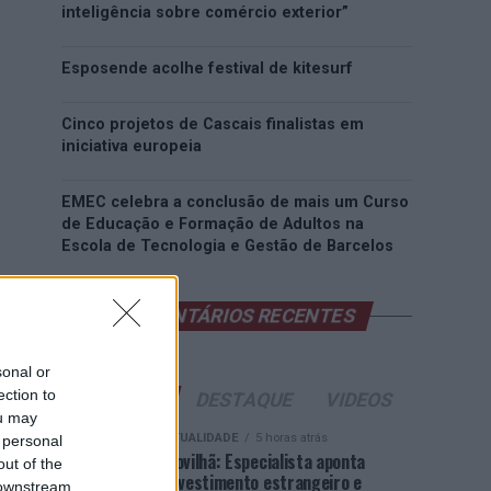
inteligência sobre comércio exterior”
Esposende acolhe festival de kitesurf
Cinco projetos de Cascais finalistas em
iniciativa europeia
EMEC celebra a conclusão de mais um Curso
de Educação e Formação de Adultos na
Escola de Tecnologia e Gestão de Barcelos
COMENTÁRIOS RECENTES
sonal or
ection to
ÚLTIMAS
DESTAQUE
VIDEOS
ou may
ATUALIDADE
5 horas atrás
 personal
Covilhã: Especialista aponta
out of the
investimento estrangeiro e
 downstream