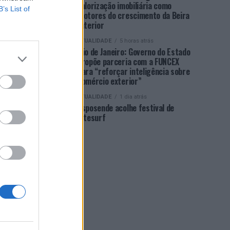
valorização imobiliária como
B’s List of
motores do crescimento da Beira
Interior
ATUALIDADE
5 horas atrás
Rio de Janeiro: Governo do Estado
propõe parceria com a FUNCEX
para “reforçar inteligência sobre
comércio exterior”
ATUALIDADE
1 dia atrás
Esposende acolhe festival de
kitesurf