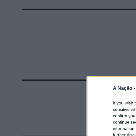
A Nação 
If you wish 
sensitive in
confirm you
continue se
information 
further disc