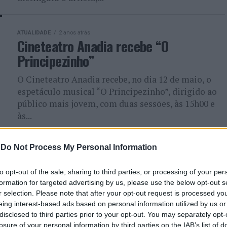
ATUALIDADE
2 anos atrás
Cineteatro Anadia recebe “O
Principezinho”
O Cineteatro Anadia recebe, no dia 12 de maio, o
espetáculo musical “O Principezinho”, dirigido ao
público mais jovem, com duas sessões, às 15h00 e
às...
-
Do Not Process My Personal Information
ATUALIDADE
3 anos atrás
Musical “Panda e os Caricas” está de
to opt-out of the sale, sharing to third parties, or processing of your per
regresso
formation for targeted advertising by us, please use the below opt-out s
r selection. Please note that after your opt-out request is processed y
O Panda e os Caricas estão de volta com novas
eing interest-based ads based on personal information utilized by us or
músicas e Espetáculo Musical em 2023
disclosed to third parties prior to your opt-out. You may separately opt-
losure of your personal information by third parties on the IAB’s list of