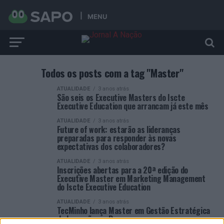
MENU
Todos os posts com a tag "Master"
ATUALIDADE
3 anos atrás
São seis os Executive Masters do Iscte
Executive Education que arrancam já este mês
ATUALIDADE
3 anos atrás
Future of work: estarão as lideranças
preparadas para responder às novas
expectativas dos colaboradores?
ATUALIDADE
3 anos atrás
Inscrições abertas para a 20ª edição do
Executive Master em Marketing Management
do Iscte Executive Education
ATUALIDADE
3 anos atrás
TecMinho lança Master em Gestão Estratégica
da Inovação em Braga