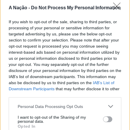
A Nação -
Do Not Process My Personal Information
If you wish to opt-out of the sale, sharing to third parties, or
processing of your personal or sensitive information for
targeted advertising by us, please use the below opt-out
ARTIGOS RECENTES
section to confirm your selection. Please note that after your
opt-out request is processed you may continue seeing
Cultura digital pode “comprometer” a criatividade antes
interest-based ads based on personal information utilized by
de “provocar” mudanças genéticas, diz neurocientista
us or personal information disclosed to third parties prior to
your opt-out. You may separately opt-out of the further
“Millennium Estoril Open 2026” regressou ao circuito ATP
disclosure of your personal information by third parties on the
com vitória do francês Luca Van Assche
IAB’s list of downstream participants. This information may
also be disclosed by us to third parties on the
IAB’s List of
Downstream Participants
that may further disclose it to other
Castelo Branco: “Bienal Internacional de Artes e Ofícios”
third parties.
promete afirmar artesanato, património e inovação como
“motores de desenvolvimento económico e cultural” do
Personal Data Processing Opt Outs
município português
I want to opt-out of the Sharing of my
personal data.
Covilhã: Especialista aponta investimento estrangeiro e
Opted In
valorização imobiliária como motores do crescimento da