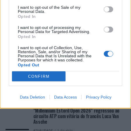
Beira Interior
I want to opt-out of the Sale of my
Personal Data.
Opted In
Rio de Janeiro: Governo do Estado propõe parceria com a
FUNCEX para “reforçar inteligência sobre comércio
I want to opt-out of processing my
exterior”
Personal Data for Targeted Advertising.
Opted In
I want to opt-out of Collection, Use,
COMENTÁRIOS RECENTES
Retention, Sale, and/or Sharing of my
Personal Data that Is Unrelated with the
Purposes for which it was collected.
Opted Out
ÚLTIMAS
DESTAQUE
VIDEOS
CONFIRM
ATUALIDADE
1 hora atrás
Cultura digital pode “comprometer” a
criatividade antes de “provocar” mudanças
genéticas, diz neurocientista
Data Deletion
Data Access
Privacy Policy
ATUALIDADE
1 dia atrás
“Millennium Estoril Open 2026” regressou ao
circuito ATP com vitória do francês Luca Van
Assche
ATUALIDADE
1 dia atrás