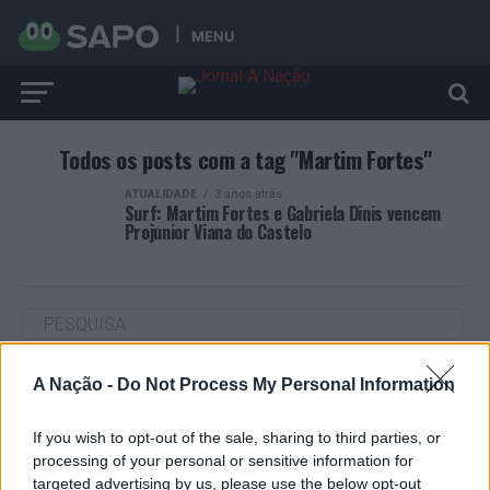
MENU
Todos os posts com a tag "Martim Fortes"
ATUALIDADE
3 anos atrás
Surf: Martim Fortes e Gabriela Dinis vencem
Projunior Viana do Castelo
A Nação -
Do Not Process My Personal Information
ARTIGOS RECENTES
“Millennium Estoril Open 2026” regressou ao circuito ATP
If you wish to opt-out of the sale, sharing to third parties, or
com vitória do francês Luca Van Assche
processing of your personal or sensitive information for
targeted advertising by us, please use the below opt-out