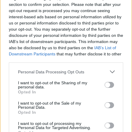
Castelo Branco: “Bienal Internacional de Artes e Ofícios”
section to confirm your selection. Please note that after your
promete afirmar artesanato, património e inovação como
opt-out request is processed you may continue seeing
“motores de desenvolvimento económico e cultural” do
interest-based ads based on personal information utilized by
município português
us or personal information disclosed to third parties prior to
your opt-out. You may separately opt-out of the further
disclosure of your personal information by third parties on the
Covilhã: Especialista aponta investimento estrangeiro e
IAB’s list of downstream participants. This information may
valorização imobiliária como motores do crescimento da
also be disclosed by us to third parties on the
IAB’s List of
Beira Interior
Downstream Participants
that may further disclose it to other
third parties.
Rio de Janeiro: Governo do Estado propõe parceria com a
FUNCEX para “reforçar inteligência sobre comércio
Personal Data Processing Opt Outs
exterior”
I want to opt-out of the Sharing of my
personal data.
Esposende acolhe festival de kitesurf
Opted In
I want to opt-out of the Sale of my
Personal Data.
COMENTÁRIOS RECENTES
Opted In
I want to opt-out of processing my
Personal Data for Targeted Advertising.
ÚLTIMAS
DESTAQUE
VIDEOS