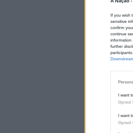
A Nação 
If you wish 
sensitive in
confirm you
continue se
information 
further disc
participants
Downstream 
Persona
I want t
Opted 
I want t
Opted 