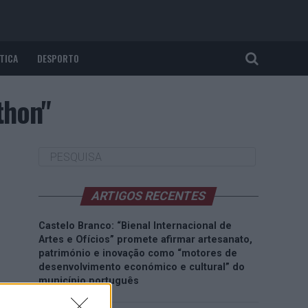
TICA
DESPORTO
thon"
ARTIGOS RECENTES
Castelo Branco: “Bienal Internacional de
Artes e Ofícios” promete afirmar artesanato,
património e inovação como “motores de
desenvolvimento económico e cultural” do
município português