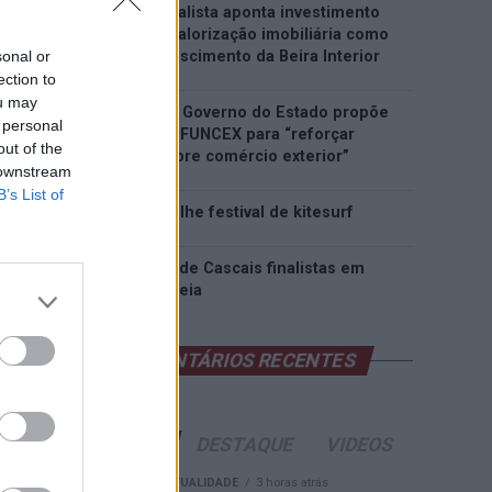
Covilhã: Especialista aponta investimento
estrangeiro e valorização imobiliária como
sonal or
motores do crescimento da Beira Interior
ection to
ou may
Rio de Janeiro: Governo do Estado propõe
 personal
parceria com a FUNCEX para “reforçar
out of the
inteligência sobre comércio exterior”
 downstream
B’s List of
Esposende acolhe festival de kitesurf
Cinco projetos de Cascais finalistas em
iniciativa europeia
COMENTÁRIOS RECENTES
ÚLTIMAS
DESTAQUE
VIDEOS
ATUALIDADE
3 horas atrás