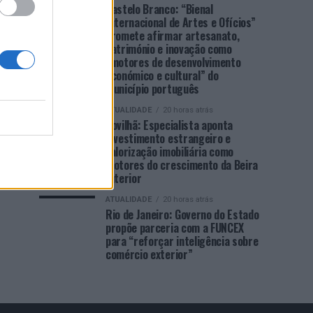
Castelo Branco: “Bienal
Internacional de Artes e Ofícios”
promete afirmar artesanato,
património e inovação como
“motores de desenvolvimento
económico e cultural” do
município português
ATUALIDADE
20 horas atrás
Covilhã: Especialista aponta
investimento estrangeiro e
valorização imobiliária como
motores do crescimento da Beira
Interior
ATUALIDADE
20 horas atrás
Rio de Janeiro: Governo do Estado
propõe parceria com a FUNCEX
para “reforçar inteligência sobre
comércio exterior”