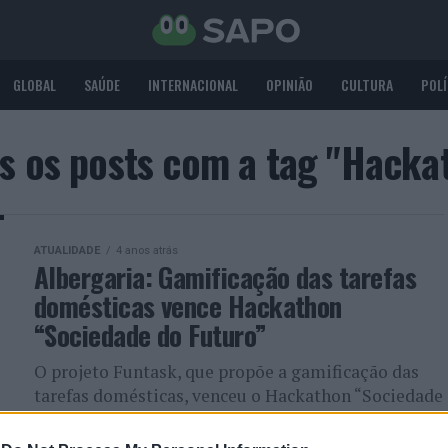
GLOBAL
SAÚDE
INTERNACIONAL
OPINIÃO
CULTURA
POLÍ
s os posts com a tag "Hacka
ATUALIDADE
4 anos atrás
Albergaria: Gamificação das tarefas
domésticas vence Hackathon
“Sociedade do Futuro”
O projeto Funtask, que propõe a gamificação das
tarefas domésticas, venceu o Hackathon “Sociedade
do Futuro”, uma iniciativa de estímulo à
criatividade e à inovação que...