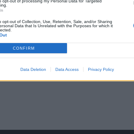
to opt-out of processing my Personal Data for Targeted
ing.
In
o opt-out of Collection, Use, Retention, Sale, and/or Sharing
ersonal Data that Is Unrelated with the Purposes for which it
lected.
Out
CONFIRM
Data Deletion
Data Access
Privacy Policy