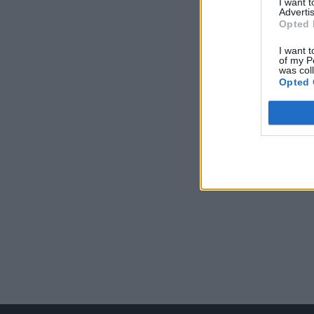
I want 
Advertis
Opted 
I want t
of my P
was col
Opted 