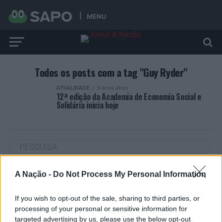
MENU
Todos os posts com a tag "Guy Ryder"
ATUALIDADE
5 anos atrás
12ª edição da Academia de Economia Social e
Solidária inicia hoje
A Nação -
Do Not Process My Personal Information
ARTIGOS RECENTES
“Millennium Estoril Open 2026” regressou ao circuito ATP
If you wish to opt-out of the sale, sharing to third parties, or
com vitória do francês Luca Van Assche
processing of your personal or sensitive information for
targeted advertising by us, please use the below opt-out