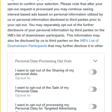
Castelo Branco: “Bienal Internacional de Artes e Ofícios”
section to confirm your selection. Please note that after your
promete afirmar artesanato, património e inovação como
opt-out request is processed you may continue seeing
“motores de desenvolvimento económico e cultural” do
interest-based ads based on personal information utilized by
município português
us or personal information disclosed to third parties prior to
your opt-out. You may separately opt-out of the further
disclosure of your personal information by third parties on the
Covilhã: Especialista aponta investimento estrangeiro e
IAB’s list of downstream participants. This information may
valorização imobiliária como motores do crescimento da
also be disclosed by us to third parties on the
IAB’s List of
Beira Interior
Downstream Participants
that may further disclose it to other
third parties.
Rio de Janeiro: Governo do Estado propõe parceria com a
FUNCEX para “reforçar inteligência sobre comércio
Personal Data Processing Opt Outs
exterior”
I want to opt-out of the Sharing of my
personal data.
Esposende acolhe festival de kitesurf
Opted In
I want to opt-out of the Sale of my
Personal Data.
COMENTÁRIOS RECENTES
Opted In
I want to opt-out of processing my
Personal Data for Targeted Advertising.
ÚLTIMAS
DESTAQUE
VIDEOS