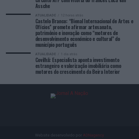
circuito ATP com vitória do francês Luca Van
Assche
ATUALIDADE
12 horas atrás
Castelo Branco: “Bienal Internacional de Artes e
Ofícios” promete afirmar artesanato,
património e inovação como “motores de
desenvolvimento económico e cultural” do
município português
ATUALIDADE
1 dia atrás
Covilhã: Especialista aponta investimento
estrangeiro e valorização imobiliária como
motores do crescimento da Beira Interior
Website desenvolvido por
ADNagency