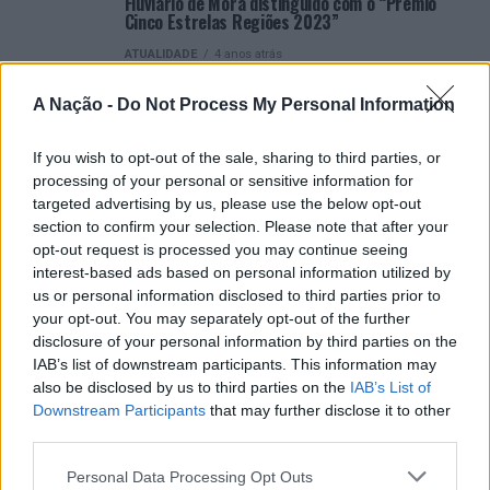
Fluviário de Mora distinguido com o “Prémio
Cinco Estrelas Regiões 2023”
ATUALIDADE
4 anos atrás
Mora: Abertas as candidaturas ao Prémio
Fluviário 2022 – Jovem Cientista do Ano
A Nação -
Do Not Process My Personal Information
ATUALIDADE
4 anos atrás
Mora: Projeto Life Predator leva exposição ao
If you wish to opt-out of the sale, sharing to third parties, or
Fluviário
processing of your personal or sensitive information for
targeted advertising by us, please use the below opt-out
section to confirm your selection. Please note that after your
opt-out request is processed you may continue seeing
interest-based ads based on personal information utilized by
us or personal information disclosed to third parties prior to
ARTIGOS RECENTES
your opt-out. You may separately opt-out of the further
disclosure of your personal information by third parties on the
“Millennium Estoril Open 2026” regressou ao circuito ATP
IAB’s list of downstream participants. This information may
com vitória do francês Luca Van Assche
also be disclosed by us to third parties on the
IAB’s List of
Downstream Participants
that may further disclose it to other
third parties.
Castelo Branco: “Bienal Internacional de Artes e Ofícios”
promete afirmar artesanato, património e inovação como
Personal Data Processing Opt Outs
“motores de desenvolvimento económico e cultural” do