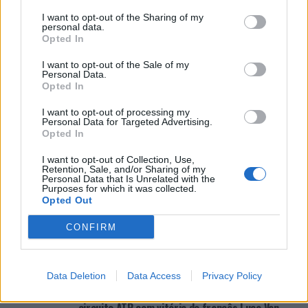
município português
I want to opt-out of the Sharing of my
personal data.
Opted In
Covilhã: Especialista aponta investimento estrangeiro e
valorização imobiliária como motores do crescimento da
I want to opt-out of the Sale of my
Beira Interior
Personal Data.
Opted In
Rio de Janeiro: Governo do Estado propõe parceria com a
I want to opt-out of processing my
FUNCEX para “reforçar inteligência sobre comércio
Personal Data for Targeted Advertising.
exterior”
Opted In
I want to opt-out of Collection, Use,
Esposende acolhe festival de kitesurf
Retention, Sale, and/or Sharing of my
Personal Data that Is Unrelated with the
Purposes for which it was collected.
Opted Out
COMENTÁRIOS RECENTES
CONFIRM
ÚLTIMAS
DESTAQUE
VIDEOS
Data Deletion
Data Access
Privacy Policy
ATUALIDADE
5 horas atrás
“Millennium Estoril Open 2026” regressou ao