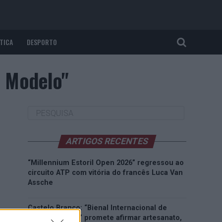
TICA
DESPORTO
e Modelo"
ARTIGOS RECENTES
“Millennium Estoril Open 2026” regressou ao
circuito ATP com vitória do francês Luca Van
Assche
Castelo Branco: “Bienal Internacional de
Artes e Ofícios” promete afirmar artesanato,