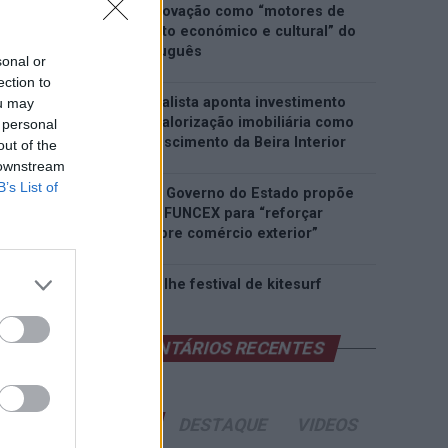
património e inovação como “motores de
desenvolvimento económico e cultural” do
município português
sonal or
ection to
Covilhã: Especialista aponta investimento
ou may
estrangeiro e valorização imobiliária como
 personal
motores do crescimento da Beira Interior
out of the
 downstream
B’s List of
Rio de Janeiro: Governo do Estado propõe
parceria com a FUNCEX para “reforçar
inteligência sobre comércio exterior”
Esposende acolhe festival de kitesurf
COMENTÁRIOS RECENTES
ÚLTIMAS
DESTAQUE
VIDEOS