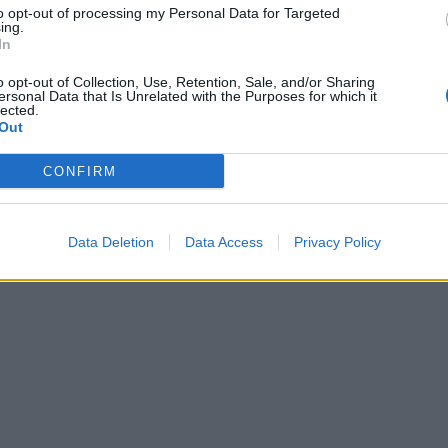
to opt-out of processing my Personal Data for Targeted
ing.
In
o opt-out of Collection, Use, Retention, Sale, and/or Sharing
ersonal Data that Is Unrelated with the Purposes for which it
lected.
Out
CONFIRM
Data Deletion
Data Access
Privacy Policy