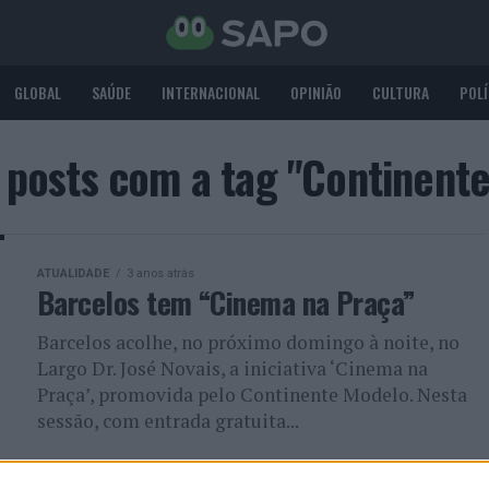
GLOBAL
SAÚDE
INTERNACIONAL
OPINIÃO
CULTURA
POLÍ
 posts com a tag "Continent
ATUALIDADE
3 anos atrás
Barcelos tem “Cinema na Praça”
Barcelos acolhe, no próximo domingo à noite, no
Largo Dr. José Novais, a iniciativa ‘Cinema na
Praça’, promovida pelo Continente Modelo. Nesta
sessão, com entrada gratuita...