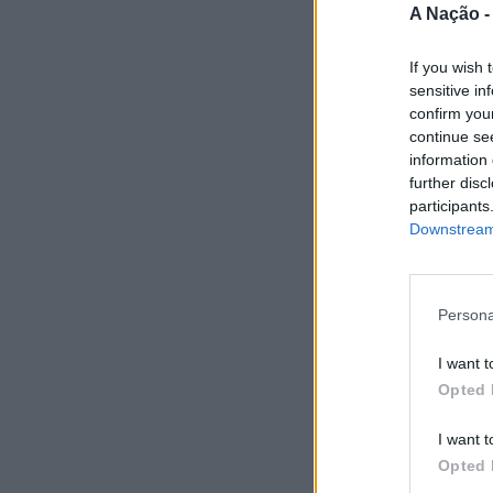
A Nação 
If you wish 
sensitive in
confirm you
continue se
information 
further disc
participants
Downstream 
Persona
I want t
Opted 
I want t
Opted 