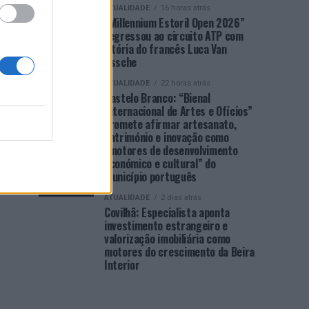
ATUALIDADE
16 horas atrás
“Millennium Estoril Open 2026”
regressou ao circuito ATP com
vitória do francês Luca Van
Assche
ATUALIDADE
22 horas atrás
Castelo Branco: “Bienal
Internacional de Artes e Ofícios”
promete afirmar artesanato,
património e inovação como
“motores de desenvolvimento
económico e cultural” do
município português
ATUALIDADE
2 dias atrás
Covilhã: Especialista aponta
investimento estrangeiro e
valorização imobiliária como
motores do crescimento da Beira
Interior