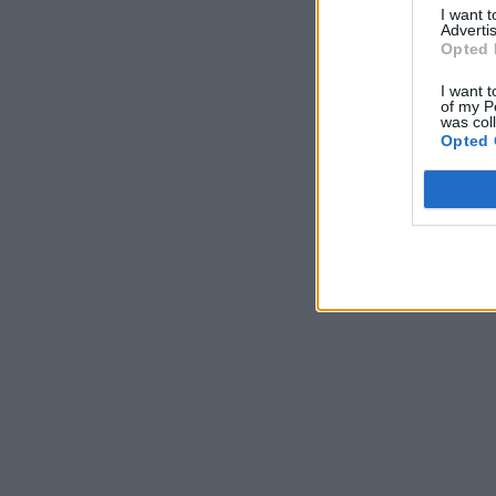
I want 
Advertis
Opted 
I want t
of my P
was col
Opted 