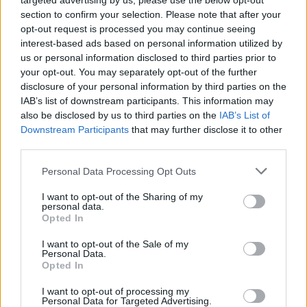
targeted advertising by us, please use the below opt-out
section to confirm your selection. Please note that after your
ARTIGOS RECENTES
opt-out request is processed you may continue seeing
interest-based ads based on personal information utilized by
Covilhã: Especialista aponta investimento estrangeiro e
us or personal information disclosed to third parties prior to
valorização imobiliária como motores do crescimento da
your opt-out. You may separately opt-out of the further
Beira Interior
disclosure of your personal information by third parties on the
IAB’s list of downstream participants. This information may
Rio de Janeiro: Governo do Estado propõe parceria com a
also be disclosed by us to third parties on the
IAB’s List of
FUNCEX para “reforçar inteligência sobre comércio
Downstream Participants
that may further disclose it to other
exterior”
third parties.
Personal Data Processing Opt Outs
Esposende acolhe festival de kitesurf
I want to opt-out of the Sharing of my
personal data.
Cinco projetos de Cascais finalistas em iniciativa europeia
Opted In
EMEC celebra a conclusão de mais um Curso de
I want to opt-out of the Sale of my
Personal Data.
Educação e Formação de Adultos na Escola de Tecnologia
Opted In
e Gestão de Barcelos
I want to opt-out of processing my
Personal Data for Targeted Advertising.