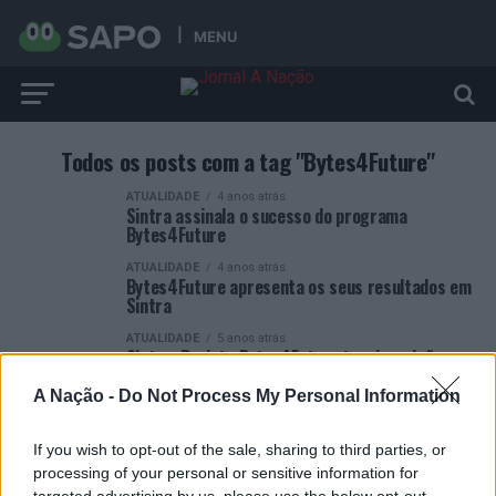
MENU
Todos os posts com a tag "Bytes4Future"
ATUALIDADE
4 anos atrás
Sintra assinala o sucesso do programa
Bytes4Future
ATUALIDADE
4 anos atrás
Bytes4Future apresenta os seus resultados em
Sintra
ATUALIDADE
5 anos atrás
Sintra: Projeto Bytes4Future tem inscrições
abertas
A Nação -
Do Not Process My Personal Information
If you wish to opt-out of the sale, sharing to third parties, or
processing of your personal or sensitive information for