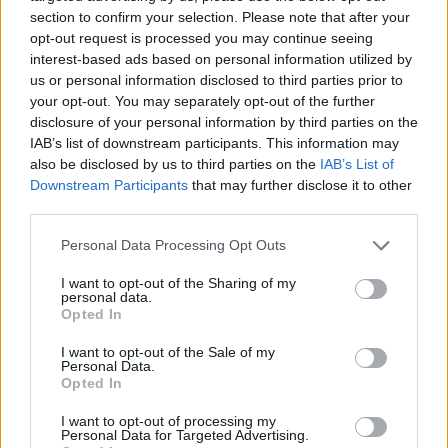
com vitória do francês Luca Van Assche
section to confirm your selection. Please note that after your
opt-out request is processed you may continue seeing
interest-based ads based on personal information utilized by
Castelo Branco: “Bienal Internacional de Artes e Ofícios”
us or personal information disclosed to third parties prior to
promete afirmar artesanato, património e inovação como
your opt-out. You may separately opt-out of the further
“motores de desenvolvimento económico e cultural” do
disclosure of your personal information by third parties on the
município português
IAB’s list of downstream participants. This information may
also be disclosed by us to third parties on the
IAB’s List of
Covilhã: Especialista aponta investimento estrangeiro e
Downstream Participants
that may further disclose it to other
valorização imobiliária como motores do crescimento da
third parties.
Beira Interior
Personal Data Processing Opt Outs
Rio de Janeiro: Governo do Estado propõe parceria com a
I want to opt-out of the Sharing of my
FUNCEX para “reforçar inteligência sobre comércio
personal data.
exterior”
Opted In
I want to opt-out of the Sale of my
Personal Data.
COMENTÁRIOS RECENTES
Opted In
I want to opt-out of processing my
Personal Data for Targeted Advertising.
ÚLTIMAS
DESTAQUE
VIDEOS