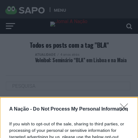
MENU
Todos os posts com a tag "BLA"
ATUALIDADE
4 anos atrás
Voleibol: Seminário “BLA” em Lisboa e na Maia
ARTIGOS RECENTES
A Nação -
Do Not Process My Personal Information
Cultura digital pode “comprometer” a criatividade antes
de “provocar” mudanças genéticas, diz neurocientista
If you wish to opt-out of the sale, sharing to third parties, or
processing of your personal or sensitive information for
targeted advertising by us, please use the below opt-out
“Millennium Estoril Open 2026” regressou ao circuito ATP