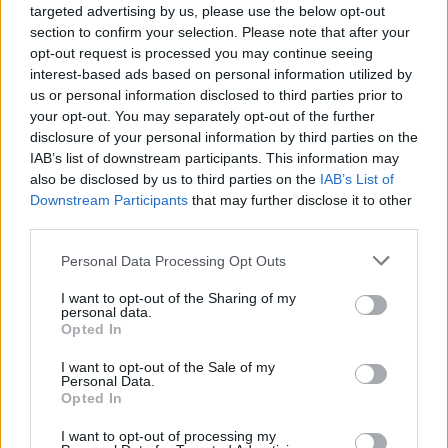
targeted advertising by us, please use the below opt-out
section to confirm your selection. Please note that after your
opt-out request is processed you may continue seeing
interest-based ads based on personal information utilized by
us or personal information disclosed to third parties prior to
ARTIGOS RECENTES
your opt-out. You may separately opt-out of the further
disclosure of your personal information by third parties on the
Esposende acolhe festival de kitesurf
IAB’s list of downstream participants. This information may
also be disclosed by us to third parties on the
IAB’s List of
Downstream Participants
that may further disclose it to other
Cinco projetos de Cascais finalistas em iniciativa europeia
third parties.
EMEC celebra a conclusão de mais um Curso de
Personal Data Processing Opt Outs
Educação e Formação de Adultos na Escola de Tecnologia
e Gestão de Barcelos
I want to opt-out of the Sharing of my
personal data.
Opted In
Atelier Nuno Valentim vence concurso público de ideias
para reabilitar o bairro mais antigo do Porto
I want to opt-out of the Sale of my
Personal Data.
Opted In
Ponta Delgada: José Andrade apresenta livro sobre as
comunidades açorianas da América do Norte
I want to opt-out of processing my