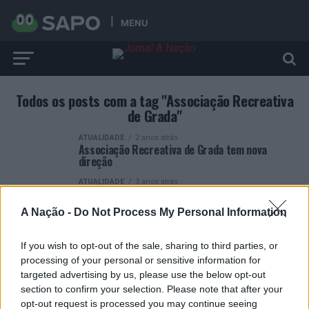
MENU
Todos os posts com a tag "Associação Recreativa
de Grada"
ATUALIDADE
2 anos atrás
Associação Recreativa de Grada tem nova
direção
ATUALIDADE
3 anos atrás
Passeio interpretativo de plantas silvestres em
Grada
A Nação -
Do Not Process My Personal Information
If you wish to opt-out of the sale, sharing to third parties, or
processing of your personal or sensitive information for
targeted advertising by us, please use the below opt-out
section to confirm your selection. Please note that after your
ARTIGOS RECENTES
opt-out request is processed you may continue seeing