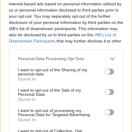
interest-based ads based on personal information utilized by
Esposende acolhe festival de kitesurf
us or personal information disclosed to third parties prior to
your opt-out. You may separately opt-out of the further
disclosure of your personal information by third parties on the
Cinco projetos de Cascais finalistas em iniciativa europeia
IAB’s list of downstream participants. This information may
also be disclosed by us to third parties on the
IAB’s List of
EMEC celebra a conclusão de mais um Curso de
Downstream Participants
that may further disclose it to other
Educação e Formação de Adultos na Escola de Tecnologia
third parties.
e Gestão de Barcelos
Personal Data Processing Opt Outs
Atelier Nuno Valentim vence concurso público de ideias
I want to opt-out of the Sharing of my
para reabilitar o bairro mais antigo do Porto
personal data.
Opted In
Ponta Delgada: José Andrade apresenta livro sobre as
I want to opt-out of the Sale of my
comunidades açorianas da América do Norte
Personal Data.
Opted In
COMENTÁRIOS RECENTES
I want to opt-out of processing my
Personal Data for Targeted Advertising.
Opted In
I want to opt-out of Collection, Use,
ÚLTIMAS
DESTAQUE
VIDEOS