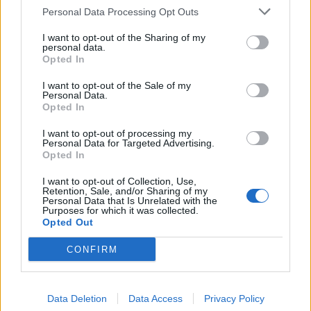
Atualidade
Personal Data Processing Opt Outs
Comunidades
I want to opt-out of the Sharing of my
Conteúdo Patrocinado
personal data.
Cultura
Opted In
Desporto
I want to opt-out of the Sale of my
Economia
Personal Data.
Educação
Opted In
Global
I want to opt-out of processing my
Internacional
Personal Data for Targeted Advertising.
Opted In
Opinião
Política
I want to opt-out of Collection, Use,
Portugal
Retention, Sale, and/or Sharing of my
Personal Data that Is Unrelated with the
Saúde
Purposes for which it was collected.
Sociedade
Opted Out
CONFIRM
ADVERTISEMENT
Data Deletion
Data Access
Privacy Policy
ÚLTIMAS
DESTAQUE
VIDEOS