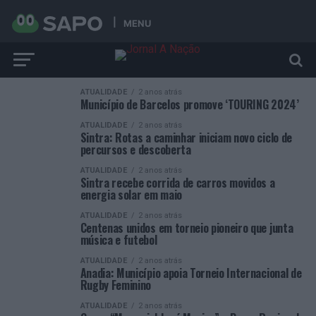
MENU
ATUALIDADE
2 anos atrás
Município de Barcelos promove ‘TOURING 2024’
ATUALIDADE
2 anos atrás
Sintra: Rotas a caminhar iniciam novo ciclo de
percursos e descoberta
ATUALIDADE
2 anos atrás
Sintra recebe corrida de carros movidos a
energia solar em maio
ATUALIDADE
2 anos atrás
Centenas unidos em torneio pioneiro que junta
música e futebol
ATUALIDADE
2 anos atrás
Anadia: Município apoia Torneio Internacional de
Rugby Feminino
ATUALIDADE
2 anos atrás