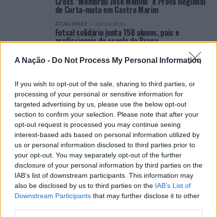
Cross “Memorial José Menino” e Prova Regional
de Corta-mato em Castro Marim
ATUALIDADE
2 anos atrás
Futsal solidário junta 150 alunos, pais e
profissionais de escola de Braga
ATUALIDADE
2 anos atrás
A Nação -
Do Not Process My Personal Information
Nova geração lidera surf português
ATUALIDADE
2 anos atrás
If you wish to opt-out of the sale, sharing to third parties, or
Eurocidade Tui.Valença apresenta Calendário
Desportivo para 2024
processing of your personal or sensitive information for
targeted advertising by us, please use the below opt-out
ATUALIDADE
2 anos atrás
section to confirm your selection. Please note that after your
Barcelos: FC “Os Académicos” elevam o Voleibol
em Barcelos com um crescimento de 300%
opt-out request is processed you may continue seeing
num ano
interest-based ads based on personal information utilized by
us or personal information disclosed to third parties prior to
your opt-out. You may separately opt-out of the further
VER MAIS
disclosure of your personal information by third parties on the
IAB’s list of downstream participants. This information may
also be disclosed by us to third parties on the
IAB’s List of
CATEGORIAS
Downstream Participants
that may further disclose it to other
third parties.
Açores