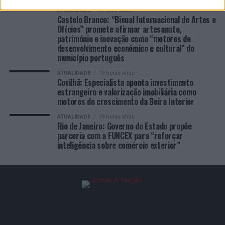
ATUALIDADE
2 horas atrás
Castelo Branco: “Bienal Internacional de Artes e
Ofícios” promete afirmar artesanato,
património e inovação como “motores de
desenvolvimento económico e cultural” do
município português
ATUALIDADE
19 horas atrás
Covilhã: Especialista aponta investimento
estrangeiro e valorização imobiliária como
motores do crescimento da Beira Interior
ATUALIDADE
19 horas atrás
Rio de Janeiro: Governo do Estado propõe
parceria com a FUNCEX para “reforçar
inteligência sobre comércio exterior”