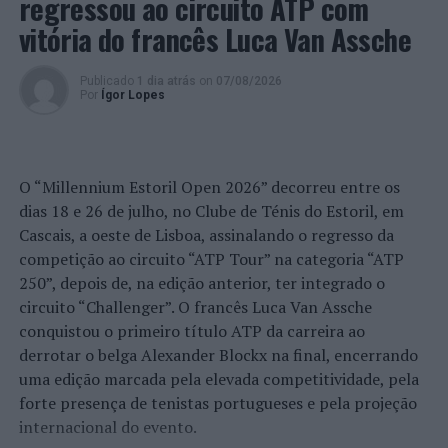
regressou ao circuito ATP com
jogo dos oitavos de final da Taça francesa.
vitória do francês Luca Van Assche
Na Polónia, o
Aluron CMC Warta Zawiercie
, de Miguel
Tavares Rodrigues, que ocupa o 4º lugar na
PlusLiga
,
Publicado
1 dia atrás
on
07/08/2026
vendeu cara a derrota (0-3, mas com parciais de 24-26,
Por
Ígor Lopes
33-35 e 25-27) frente ao
Grupa Azoty ZAKSA
Kedzierzyn-Kozle
, líder invicto da classificação.
O “Millennium Estoril Open 2026” decorreu entre os
No dia 13 de março, a equipa do distribuidor português
dias 18 e 26 de julho, no Clube de Ténis do Estoril, em
recebe o
Projekt Warszawa
(6º).
Cascais, a oeste de Lisboa, assinalando o regresso da
Igualmente na Polónia, mas na
Tauron 1.Liga
, o
competição ao circuito “ATP Tour” na categoria “ATP
Chemeko-System Gwardia Wroclaw
, de Marco Ferreira,
250”, depois de, na edição anterior, ter integrado o
venceu (3-1: 25-18, 23-25, 25-23 e 25-20) o
Polski
circuito “Challenger”. O francês Luca Van Assche
Cukier Avia Swidnik
e saltou do 8º para o 5º posto
conquistou o primeiro título ATP da carreira ao
classificativo.
derrotar o belga Alexander Blockx na final, encerrando
uma edição marcada pela elevada competitividade, pela
E a subida na tabela classificativa pode não ficar por aí já
forte presença de tenistas portugueses e pela projeção
que, no dia 11 de março, o
Gwardia Wroclaw
recebe o
internacional do evento.
KPS Siedlce
, atual 4º classificado.