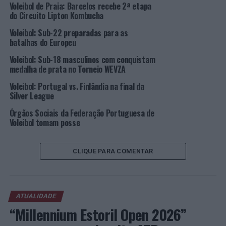
Voleibol de Praia: Barcelos recebe 2ª etapa
serviços e 1 bloco).
do Circuito Lipton Kombucha
No dia 11 de março, o Saint-Nazaire recebe o
Mende
Voleibol: Sub-22 preparadas para as
batalhas do Europeu
Volley Lòzere
(10º).
Voleibol: Sub-18 masculinos com conquistam
Na Taça gaulesa, o Saint-Nazaire vai defrontar o Nice,
medalha de prata no Torneio WEVZA
no dia 25 de março, em jogo dos oitavos de final.
Voleibol: Portugal vs. Finlândia na final da
Silver League
Por seu turno, o AS Cannes, de Filip Cveticanin, perdeu
(0-3: 14-25, 23-25 e 23-25) na receção ao Tours VB,
Órgãos Sociais da Federação Portuguesa de
Voleibol tomam posse
antiga equipa de Nuno Pinheiro e atual líder isolado da
Ligue A.
CLIQUE PARA COMENTAR
O central lusitano rubricou 6 pontos (5 ataques e 1
bloco).
No dia 12 de março, o Cannes visita o Toulouse, em jogo
ATUALIDADE
da 25ª jornada do campeonato, deslocando-se ao
“Millennium Estoril Open 2026”
recinto do Sète (4º na Ligue A) no dia 25 de março, em