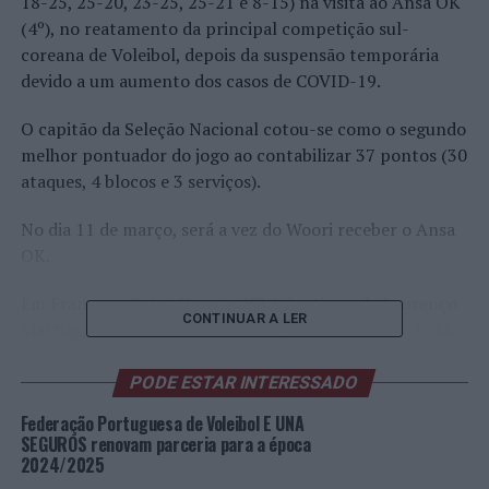
18-25, 25-20, 23-25, 25-21 e 8-15) na visita ao Ansa OK
(4º), no reatamento da principal competição sul-
coreana de Voleibol, depois da suspensão temporária
devido a um aumento dos casos de COVID-19.
O capitão da Seleção Nacional cotou-se como o segundo
melhor pontuador do jogo ao contabilizar 37 pontos (30
ataques, 4 blocos e 3 serviços).
No dia 11 de março, será a vez do Woori receber o Ansa
OK.
Em França, o
Saint-Nazaire VB Atlantique
, de Lourenço
CONTINUAR A LER
Martins, saiu vitorioso da deslocação a Rennes (3-1: 18-
25, 18-25, 23-25 e 16-25) e continua a liderar isolado a
Ligue B
.
PODE ESTAR INTERESSADO
Federação Portuguesa de Voleibol E UNA
O zona 4 português foi o segundo melhor pontuador do
SEGUROS renovam parceria para a época
jogo (o primeiro foi o MVP Hélder Spencer, ex-AJF
2024/2025
Bastardo), tendo rubricado 17 pontos (13 ataques, 3