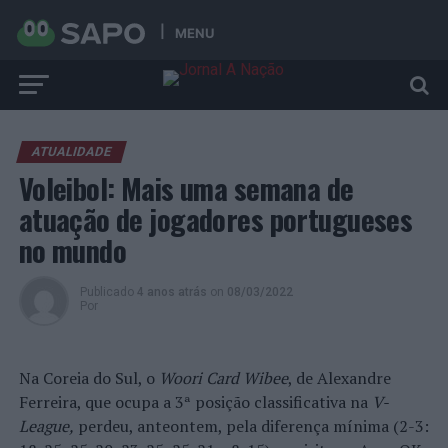
MENU
ATUALIDADE
Voleibol: Mais uma semana de
atuação de jogadores portugueses
no mundo
Publicado
4 anos atrás
on
08/03/2022
Por
Na Coreia do Sul, o
Woori Card Wibee
, de Alexandre
Ferreira, que ocupa a 3ª posição classificativa na
V-
League,
perdeu, anteontem, pela diferença mínima (2-3: