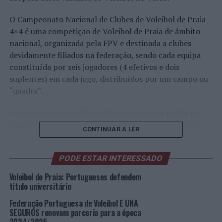
O Campeonato Nacional de Clubes de Voleibol de Praia
4×4 é uma competição de Voleibol de Praia de âmbito
nacional, organizada pela FPV e destinada a clubes
devidamente filiados na federação, sendo cada equipa
constituída por seis jogadores (4 efetivos e dois
suplentes) em cada jogo, distribuídos por um campo ou
“quadra”.
A competição será disputada no sistema de ponto por
jogada (
rally-point
), à melhor de cinco
sets
até aos 21
CONTINUAR A LER
pontos, sem limite de pontos e com a diferença de dois
pontos.
PODE ESTAR INTERESSADO
No Campeonato Nacional de Clubes de Voleibol de Praia
Voleibol de Praia: Portugueses defendem
será atribuído um montante global de prémios (
prize
título universitário
money
) de 12.000 euros por género, a distribuir pelos
Federação Portuguesa de Voleibol E UNA
clubes: 1º classificado (4.000 euros); 2º classificado
SEGUROS renovam parceria para a época
(2.500); 3º classificado (2.000); 4º classificado (1.500); 5º