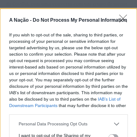
A grande recetividade por parte do público, que
da Covilhã, com uma conversa com um grupo de jovens
compreende uma faixa etária entre os oito e os oitenta,
empreendedores.
e a cobertura televisiva das finais de várias etapas (Volei
CONTINUAR A LER
A Nação -
Do Not Process My Personal Information
A visita termina às 12h30, com um almoço-convívio com
TV) fazem com que o Voleibol de Praia esteja em franco
jovens no Largo da Câmara Municipal.
crescimento.
If you wish to opt-out of the sale, sharing to third parties, or
processing of your personal or sensitive information for
Instituído pelas Nações Unidas, o “
Dia Internacional da
O êxito que tem conhecido em todo o País, transformou
ATUALIDADE
targeted advertising by us, please use the below opt-out
Juventude”
procura chamar a atenção para os desafios,
Cultura digital pode “comprometer”
o Voleibol de Praia num desporto da moda, que reflete a
section to confirm your selection. Please note that after your
as oportunidades e a participação das novas gerações na
alegria de viver, daí o arranque do Campeonato Nacional
opt-out request is processed you may continue seeing
a criatividade antes de “provocar”
sociedade.
interest-based ads based on personal information utilized by
de Clubes de Voleibol de Praia ser aguardado com
mudanças genéticas, diz
us or personal information disclosed to third parties prior to
enorme expectativa.
your opt-out. You may separately opt-out of the further
Ígor Lopes
neurocientista
disclosure of your personal information by third parties on the
Imagem: FPV.
IAB’s list of downstream participants. This information may
Publicado
2 dias atrás
on
08/08/2026
also be disclosed by us to third parties on the
IAB’s List of
Por
Ígor Lopes
TÓPICOS RELACIONADOS:
CAMPEONATO NACIONAL
Downstream Participants
that may further disclose it to other
DESTAQUE
FEDERAÇÃO PORTUGUESA DE VOLEIBOL
third parties.
VOLEIBOL DE PRAIA
Personal Data Processing Opt Outs
PRÓXIMO
Segundo o neurocientista português Fabiano de Abreu
Vila Franca de Xira: Inauguração das Obras de
I want to opt-out of the Sharing of my