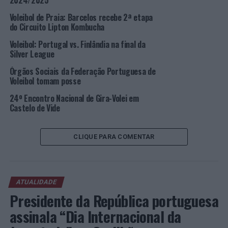
2024/2025
classificado (1.000); 6º classificado (1.000).
Voleibol de Praia: Barcelos recebe 2ª etapa
do Circuito Lipton Kombucha
O sorteio do Campeonato Nacional de Clubes de
Voleibol de Praia realiza-se amanhã (
online
), pelas
Voleibol: Portugal vs. Finlândia na final da
Silver League
18h00, e envolve as seguintes equipas:
Órgãos Sociais da Federação Portuguesa de
Masculinos
Voleibol tomam posse
24º Encontro Nacional de Gira-Volei em
AA S. Mamede
Castelo de Vide
Esmoriz GC
CLIQUE PARA COMENTAR
Leixões SC
SC Espinho
ATUALIDADE
Vitória SC
Presidente da República portuguesa
VC Viana
assinala “Dia Internacional da