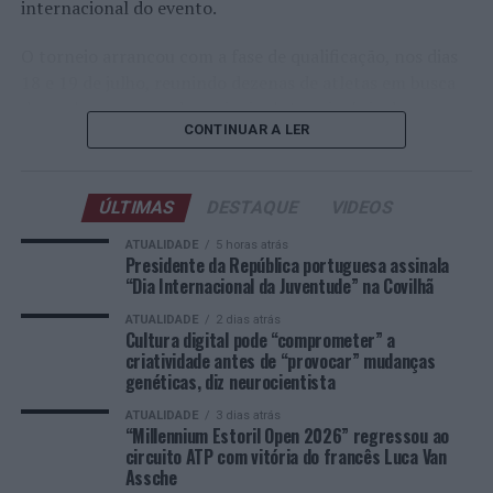
internacional do evento.
O torneio arrancou com a fase de qualificação, nos dias
18 e 19 de julho, reunindo dezenas de atletas em busca
de um lugar no quadro principal. A cerimónia de
CONTINUAR A LER
abertura contou com a presença do presidente da
Câmara Municipal de Cascais, Nuno Piteira Lopes,
acompanhado pelo executivo municipal, assinalando o
ÚLTIMAS
DESTAQUE
VIDEOS
início de uma competição que voltou a colocar o
concelho no centro do calendário internacional do
ATUALIDADE
5 horas atrás
Presidente da República portuguesa assinala
ténis.
“Dia Internacional da Juventude” na Covilhã
Apesar das desistências de última hora de jogadores
ATUALIDADE
2 dias atrás
Cultura digital pode “comprometer” a
como Casper Ruud (Noruega), Alejandro Davidovich
criatividade antes de “provocar” mudanças
Fokina (Espanha) e Matteo Arnaldi (Itália), a prova
genéticas, diz neurocientista
apresentou um quadro competitivo de elevado nível,
ATUALIDADE
3 dias atrás
liderado pelo russo Andrey Rublev, primeiro cabeça de
“Millennium Estoril Open 2026” regressou ao
série, pelo italiano Luciano Darderi, pelo chileno
circuito ATP com vitória do francês Luca Van
Alejandro Tabilo e pelo belga Alexander Blockx.
Assche