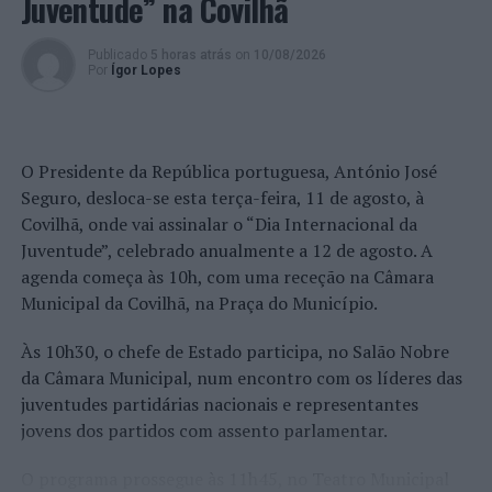
Juventude” na Covilhã
Femininos
Publicado
5 horas atrás
on
10/08/2026
CD Aves
Por
Ígor Lopes
GC Vilacondense
Leixões SC
O Presidente da República portuguesa, António José
Seguro, desloca-se esta terça-feira, 11 de agosto, à
SC Espinho
Covilhã, onde vai assinalar o “Dia Internacional da
Juventude”, celebrado anualmente a 12 de agosto. A
Vitória SC
agenda começa às 10h, com uma receção na Câmara
VC Viana
Municipal da Covilhã, na Praça do Município.
Nada ilustra melhor a estreita ligação entre o desporto e
Às 10h30, o chefe de Estado participa, no Salão Nobre
o espetáculo do que o Voleibol de Praia, uma variante do
da Câmara Municipal, num encontro com os líderes das
Voleibol que consegue conciliar as emoções próprias da
juventudes partidárias nacionais e representantes
competição com o divertimento e a beleza plástica
jovens dos partidos com assento parlamentar.
propiciada pela coreografia dos movimentos dos atletas.
O programa prossegue às 11h45, no Teatro Municipal