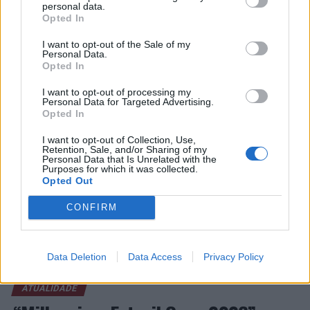
Agrela Rodrigues, a cultura digital pode reduzir o uso de
Requalificação da Escola Álvaro Guerra
personal data.
capacidades cognitivas que favoreceram a evolução
Opted In
NÃO PERCA
humana, como a criatividade e a concentração
Sintra: “A Música também Dança” no Centro Cultural
I want to opt-out of the Sale of my
prolongada. Essa redução pode ocorrer antes que
Olga Cadaval
Personal Data.
qualquer alteração genética aconteça.
Opted In
I want to opt-out of processing my
De acordo com o especialista, o cérebro humano evoluiu
Personal Data for Targeted Advertising.
em um ambiente de escassez de estímulos, mas hoje
Opted In
enfrenta notificações constantes, excesso de
I want to opt-out of Collection, Use,
informações e mudanças frequentes de atenção. Para
Retention, Sale, and/or Sharing of my
Personal Data that Is Unrelated with the
ele, essa diferença impõe uma carga elevada ao córtex
Purposes for which it was collected.
pré-frontal, responsável pelo planejamento e controle
Opted Out
executivo.
CONFIRM
O pesquisador afirma que plataformas digitais também
CONTINUAR A LER
estimulam continuamente o sistema de recompensa do
Data Deletion
Data Access
Privacy Policy
cérebro, favorecendo a fadiga mental, a dificuldade de
manter a atenção e a procrastinação. Na sua visão,
ATUALIDADE
tarefas inacabadas permanecem ativas na memória e