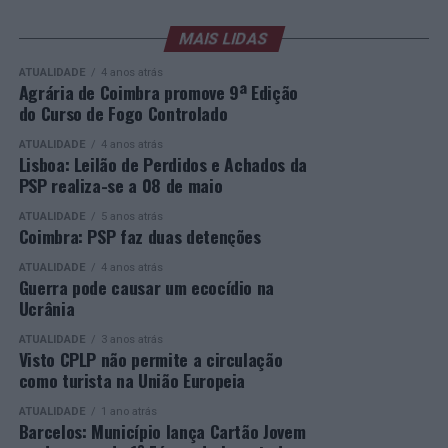
Um dos momentos mais aguardados da semana foi
também o regresso do suíço Stan Wawrinka ao Estoril,
MAIS LIDAS
integrado na digressão de despedida do antigo vencedor
ATUALIDADE
4 anos atrás
de três torneios do Grand Slam.
Agrária de Coimbra promove 9ª Edição
do Curso de Fogo Controlado
A edição de 2026 ficou igualmente marcada pela maior
representação portuguesa de sempre num torneio ATP
ATUALIDADE
4 anos atrás
Lisboa: Leilão de Perdidos e Achados da
realizado em território nacional. Nuno Borges, Jaime
PSP realiza-se a 08 de maio
Faria, Henrique Rocha, Frederico Ferreira Silva, Tiago
Pereira e Tiago Torres integraram o quadro principal,
ATUALIDADE
5 anos atrás
Coimbra: PSP faz duas detenções
beneficiando, de igual modo, da reorganização dos wild
cards após as entradas diretas de alguns jogadores.
ATUALIDADE
4 anos atrás
Guerra pode causar um ecocídio na
Ucrânia
Entre os portugueses, Tiago Torres e Jaime Faria
protagonizaram as melhores campanhas da edição,
ATUALIDADE
3 anos atrás
Visto CPLP não permite a circulação
ambos alcançando os quartos de final. Torres assinou
como turista na União Europeia
um dos resultados mais marcantes do torneio ao
eliminar o chileno Alejandro Tabilo, terceiro cabeça de
ATUALIDADE
1 ano atrás
Barcelos: Município lança Cartão Jovem
série e um dos principais favoritos à conquista do título,