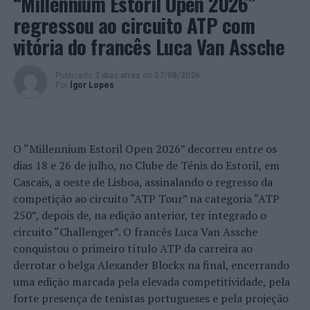
“Millennium Estoril Open 2026”
aumentam a sensação de sobrecarga, enquanto o stress
prolongado pode elevar os níveis de cortisol e
regressou ao circuito ATP com
prejudicar o desempenho cognitivo.
vitória do francês Luca Van Assche
Fabiano de Abreu Agrela Rodrigues ressalta que não há
Publicado
3 dias atrás
on
07/08/2026
evidências de que o ambiente digital provoque mudanças
Por
Ígor Lopes
genéticas na espécie humana. A adaptação observada,
afirma, ocorre por meio da neuroplasticidade, processo
pelo qual os circuitos neurais se reorganizam em
resposta às experiências.
O “Millennium Estoril Open 2026” decorreu entre os
dias 18 e 26 de julho, no Clube de Ténis do Estoril, em
“O principal desafio é preservar a capacidade de reflexão
Cascais, a oeste de Lisboa, assinalando o regresso da
profunda em um contexto marcado pela abundância de
competição ao circuito “ATP Tour” na categoria “ATP
informações e pela rápida evolução tecnológica. O
250”, depois de, na edição anterior, ter integrado o
potencial cognitivo humano permanece, mas o seu
circuito “Challenger”. O francês Luca Van Assche
desenvolvimento depende de como o cérebro é
conquistou o primeiro título ATP da carreira ao
exercitado no cotidiano”, finalizou Fabiano de Abreu
derrotar o belga Alexander Blockx na final, encerrando
Agrela Rodrigues.
uma edição marcada pela elevada competitividade, pela
forte presença de tenistas portugueses e pela projeção
Ígor Lopes