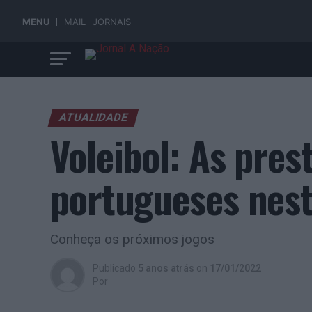
MENU
MAIL
JORNAIS
ATUALIDADE
Voleibol: As pres
portugueses nest
Conheça os próximos jogos
Publicado
5 anos atrás
on
17/01/2022
Por