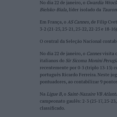
No dia 22 de janeiro, o
Gwardia Wroc
Bielsko-Biala
, líder isolado da
Tauron
Em França, o
AS Cannes
, de Filip Cv
3-2 (21-25, 25-21, 25-22, 22-25 e 18-16
O central da Seleção Nacional contabi
No dia 22 de janeiro, o
Cannes
visita 
italianos do
Sir Sicoma Monini Perugi
recentemente por 0-3 (triplo 13-15) 
português Ricardo Ferreira. Neste jo
pontuadores, ao contabilizar 9 pontos 
Na
Ligue B
, o
Saint-Nazaire VB Atlant
campeonato gaulês: 2-3 (25-17, 25-23, 
classificado.