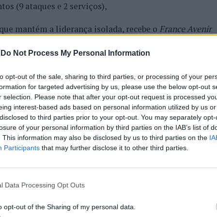
tos (9 ataques e 2 serviços),
 que mantém a liderança isolada, recebe o
France Avenir
ue B
.
-
Do Not Process My Personal Information
lub Münster
, de Marta Hurst, sofreu pesada derrota (0-3:
lianz MTV Stuttgart
, líder isolado da
1. Bundesliga
to opt-out of the sale, sharing to third parties, or processing of your per
formation for targeted advertising by us, please use the below opt-out s
r selection. Please note that after your opt-out request is processed y
eing interest-based ads based on personal information utilized by us or
 8º classificado, visita o
Wiesbaden
(7º).
disclosed to third parties prior to your opt-out. You may separately opt-
losure of your personal information by third parties on the IAB’s list of
e Júlia Kavalenka, atualmente no 11º lugar do Grupo A da
. This information may also be disclosed by us to third parties on the
IA
Participants
that may further disclose it to other third parties.
contro agendado para o dia 23 de janeiro com o líder
l Data Processing Opt Outs
o opt-out of the Sharing of my personal data.
RAÇÃO PORTUGUESA DE VOLEIBOL
VOLEIBOL