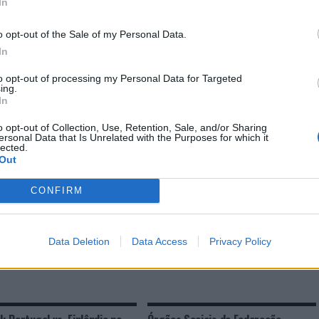
In
PRÓXIMO
o opt-out of the Sale of my Personal Data.
oito
Anadia: Município celebra protocolo
In
com Fundação do Desporto
to opt-out of processing my Personal Data for Targeted
ing.
In
E ESTAR INTERESSADO
o opt-out of Collection, Use, Retention, Sale, and/or Sharing
ersonal Data that Is Unrelated with the Purposes for which it
lected.
ol de Praia: Barcelos recebe
Voleibol: Sub-22 preparadas para as
Out
pa do Circuito Lipton
batalhas do Europeu
cha
CONFIRM
Data Deletion
Data Access
Privacy Policy