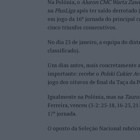
Na Polónia, o
Aluron CMC Warta Zawi
na
PlusLiga
após ter saído derrotado (
em jogo da 16ª jornada do principal 
cinco triunfos consecutivos.
No dia 23 de janeiro, a equipa do dis
classificado).
Uns dias antes, mais concretamente a
importante: recebe o
Polski Cukier Av
jogo dos oitavos de final da Taça da P
Igualmente na Polónia, mas na
Tauro
Ferreira, venceu (3-2: 25-18, 16-25, 21
17ª jornada.
O oposto da Seleção Nacional rubricou