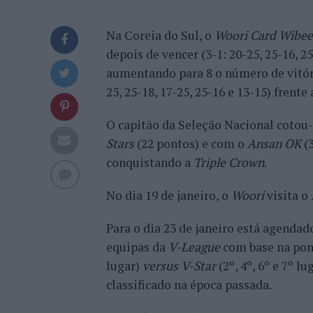
Na Coreia do Sul, o
Woori Card Wibee
depois de vencer (3-1: 20-25, 25-16, 2
aumentando para 8 o número de vitór
25, 25-18, 17-25, 25-16 e 13-15) fren
O capitão da Seleção Nacional coto
Stars
(22 pontos) e com o
Ansan OK
(3
conquistando a
Triple Crown
.
No dia 19 de janeiro, o
Woori
visita o
Para o dia 23 de janeiro está agendado
equipas da
V-League
com base na pon
lugar)
versus
V-Star
(2º, 4º, 6º e 7º l
classificado na época passada.