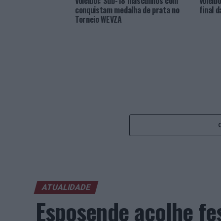
Voleibol: Sub-18 masculinos com
Voleibo
conquistam medalha de prata no
final 
Torneio WEVZA
ATUALIDADE
Esposende acolhe fes