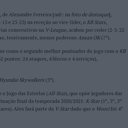
, de Alexandre Ferreira [
ndr: na foto de destaque
],
5-15 e 25-23) na receção ao vice-líder, o
KB Stars
,
ias consecutivas na
V-League
, acabou por ceder (2-3: 22-
te ao, teoricamente, menos poderoso
Ansan OK
(7º).
u-se como o segundo melhor pontuador do jogo com o
KB
2 pontos: 24 ataques, 4 blocos e 4 serviços),
Hyundai Skywalkers
(5º).
 o Jogo das Estrelas (
All-Star
), que opõe jogadores das
tuação final da temporada 2020/2021:
K-Star
(1º, 3º, 5º
ugares). Alex fará parte da
V-Star
dado que o
Woori
foi 4º