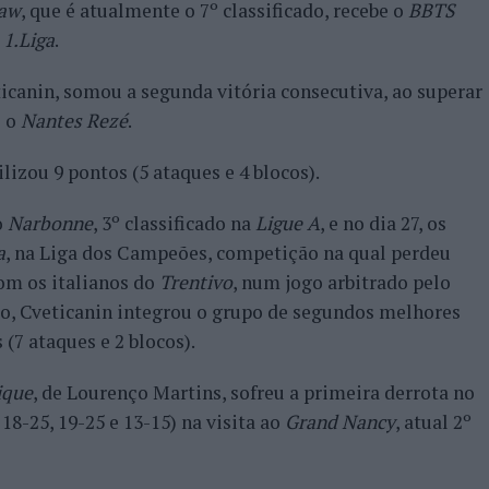
law
, que é atualmente o 7º classificado, recebe o
BBTS
 1.Liga
.
eticanin, somou a segunda vitória consecutiva, ao superar
) o
Nantes Rezé
.
lizou 9 pontos (5 ataques e 4 blocos).
o
Narbonne
, 3º classificado na
Ligue A
, e no dia 27, os
a
, na Liga dos Campeões, competição na qual perdeu
com os italianos do
Trentivo
, num jogo arbitrado pelo
go, Cveticanin integrou o grupo de segundos melhores
(7 ataques e 2 blocos).
ique
, de Lourenço Martins, sofreu a primeira derrota no
18-25, 19-25 e 13-15) na visita ao
Grand Nancy
, atual 2º