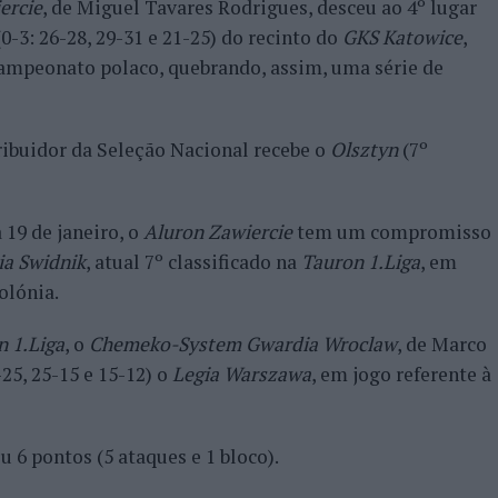
ercie
, de Miguel Tavares Rodrigues, desceu ao 4º lugar
0-3: 26-28, 29-31 e 21-25) do recinto do
GKS Katowice
,
campeonato polaco, quebrando, assim, uma série de
tribuidor da Seleção Nacional recebe o
Olsztyn
(7º
 19 de janeiro, o
Aluron Zawiercie
tem um compromisso
ia Swidnik
, atual 7º classificado na
Tauron 1.Liga
, em
olónia.
n 1.Liga
, o
Chemeko-System Gwardia Wroclaw
, de Marco
-25, 25-15 e 15-12) o
Legia Warszawa
, em jogo referente à
 6 pontos (5 ataques e 1 bloco).