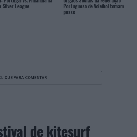
l: Portugal vs. Finlândia na
Órgãos Sociais da Federação
da Silver League
Portuguesa de Voleibol tomam
posse
CLIQUE PARA COMENTAR
tival de kitesurf