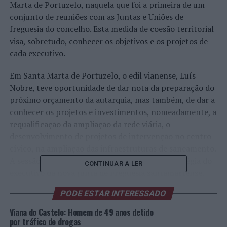
Marta de Portuzelo, naquela que foi a primeira de um
conjunto de reuniões com as Juntas e Uniões de
freguesia do concelho. Esta medida de coesão territorial
visa, sobretudo, conhecer os objetivos e os projetos de
cada executivo.
Em Santa Marta de Portuzelo, o edil vianense, Luís
Nobre, teve oportunidade de dar nota da preparação do
próximo orçamento da autarquia, mas também, de dar a
conhecer os projetos e investimentos, nomeadamente, a
requalificação da ampliação da rede viária, o
desenvolvimento de projetos de intervenção no centro
cívico, na ampliação das infraestruturas de saneamento.
A sessão serviu, também, para conhecer a estratégia do
CONTINUAR A LER
executivo da nova Junta de Freguesia santamartense.
PODE ESTAR INTERESSADO
Momento
Viana do Castelo: Homem de 49 anos detido
da
por tráfico de drogas