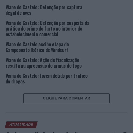
reunião
Viana do Castelo: Detenção por captura
(Foto:
ilegal de aves
CMVC)
Viana do Castelo: Detenção por suspeita da
Recorde-se que o Presidente da Câmara ficou
prática do crime de furto no interior de
responsável pelos pelouros da Administração
estabelecimento comercial
Financeira, Obras Públicas e Reabilitação Urbana,
Viana do Castelo acolhe etapa do
Internacionalização, Coesão Territorial,
Campeonato Ibérico de Windsurf
Desenvolvimento Económico e Turismo.
Viana do Castelo: Ação de fiscalização
resulta na apreensão de armas de fogo
“A Coesão Territorial tem sido uma prioridade do
Município de Viana do Castelo, que tem vindo a
Viana do Castelo: Jovem detido por tráfico
aumentar o orçamento das freguesias. De lembrar que,
de drogas
no Plano de Atividades, a Coesão Territorial e o
desenvolvimento das freguesias tiveram em 2021 um
CLIQUE PARA COMENTAR
acréscimo orçamental de 10%, em valor de investimento
global, para obras de intervenção direta das freguesias”,
refere o Município vianense em nota.
ATUALIDADE
Fotos: CMVC.