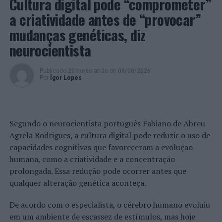
Cultura digital pode “comprometer”
a criatividade antes de “provocar”
TÓPICOS RELACIONADOS:
CÂMARA MUNICIPAL DE VIANA DO CASTELO
DESTAQUE
mudanças genéticas, diz
LUÍS NOBRE
SANTA MARTA DE PORTUZELO
VIANA DO CASTELO
neurocientista
PRÓXIMO
Distrito de Aveiro: PSP faz cinco detenções por
Publicado
20 horas atrás
on
08/08/2026
condução sob influência do álcool
Por
Ígor Lopes
NÃO PERCA
Lagos: José Cortes doa presépio animado ao Município
Segundo o neurocientista português Fabiano de Abreu
Agrela Rodrigues, a cultura digital pode reduzir o uso de
capacidades cognitivas que favoreceram a evolução
humana, como a criatividade e a concentração
prolongada. Essa redução pode ocorrer antes que
qualquer alteração genética aconteça.
De acordo com o especialista, o cérebro humano evoluiu
em um ambiente de escassez de estímulos, mas hoje