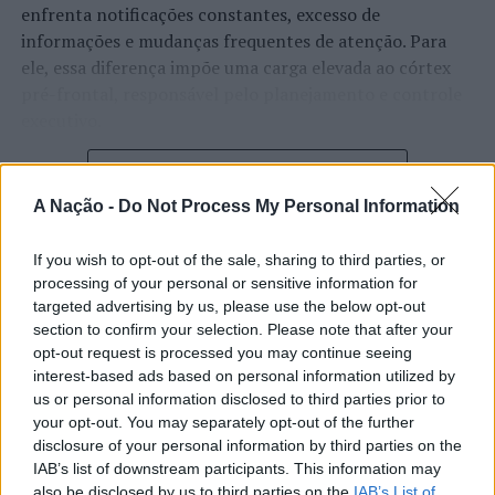
enfrenta notificações constantes, excesso de
informações e mudanças frequentes de atenção. Para
ele, essa diferença impõe uma carga elevada ao córtex
pré-frontal, responsável pelo planejamento e controle
executivo.
O pesquisador afirma que plataformas digitais também
CONTINUAR A LER
estimulam continuamente o sistema de recompensa do
A Nação -
Do Not Process My Personal Information
cérebro, favorecendo a fadiga mental, a dificuldade de
manter a atenção e a procrastinação. Na sua visão,
If you wish to opt-out of the sale, sharing to third parties, or
ATUALIDADE
tarefas inacabadas permanecem ativas na memória e
processing of your personal or sensitive information for
“Millennium Estoril Open 2026”
aumentam a sensação de sobrecarga, enquanto o stress
targeted advertising by us, please use the below opt-out
prolongado pode elevar os níveis de cortisol e
regressou ao circuito ATP com
section to confirm your selection. Please note that after your
prejudicar o desempenho cognitivo.
opt-out request is processed you may continue seeing
vitória do francês Luca Van Assche
interest-based ads based on personal information utilized by
us or personal information disclosed to third parties prior to
Fabiano de Abreu Agrela Rodrigues ressalta que não há
your opt-out. You may separately opt-out of the further
Publicado
2 dias atrás
on
07/08/2026
evidências de que o ambiente digital provoque mudanças
Por
Ígor Lopes
disclosure of your personal information by third parties on the
genéticas na espécie humana. A adaptação observada,
IAB’s list of downstream participants. This information may
afirma, ocorre por meio da neuroplasticidade, processo
also be disclosed by us to third parties on the
IAB’s List of