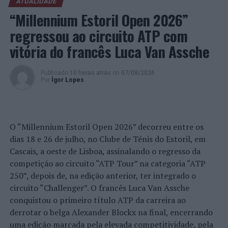
ATUALIDADE
Universidade de Dallas e no Instituto de Investigações
“Millennium Estoril Open 2026”
Biomédicas do Conselho Superior de Investigações
regressou ao circuito ATP com
Científicas, em Madrid, trabalho que conduziu ao seu
Doutoramento em Bioquímica, especialidade de Biofísica
vitória do francês Luca Van Assche
Molecular, pela Universidade de Coimbra. Durante este
período, dedicou-se ao estudo do metabolismo cerebral
Publicado
10 horas atrás
on
07/08/2026
em doenças neurodegenerativas, tendo a sua tese sido
Por
Ígor Lopes
galardoada com o Prémio António Xavier, em 2008.
A partir de 2010, foi investigador na área da oncologia
O “Millennium Estoril Open 2026” decorreu entre os
no
Cancer Research UK
da Universidade de Cambridge,
dias 18 e 26 de julho, no Clube de Ténis do Estoril, em
estando igualmente associado ao
Corpus Christi College
.
Cascais, a oeste de Lisboa, assinalando o regresso da
Foi financiado pela Comissão Europeia, através do
competição ao circuito “ATP Tour” na categoria “ATP
Programa Marie Curie, e pela Organização Europeia de
250”, depois de, na edição anterior, ter integrado o
Biologia Molecular (EMBO).
circuito “Challenger”. O francês Luca Van Assche
Sendo membro de várias sociedades científicas
conquistou o primeiro título ATP da carreira ao
internacionais, publicou dezenas de artigos em livros da
derrotar o belga Alexander Blockx na final, encerrando
especialidade e em importantes revistas científicas
uma edição marcada pela elevada competitividade, pela