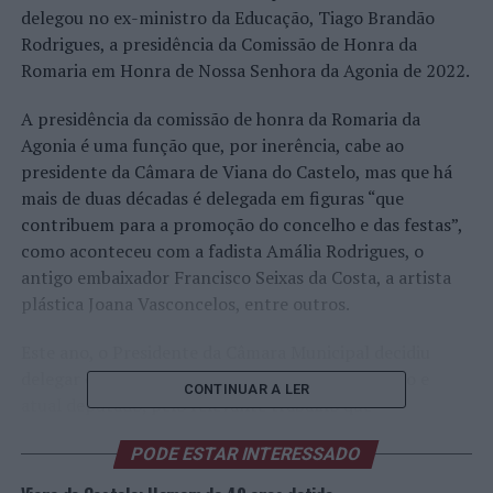
delegou no ex-ministro da Educação, Tiago Brandão
Rodrigues, a presidência da Comissão de Honra da
Romaria em Honra de Nossa Senhora da Agonia de 2022.
A presidência da comissão de honra da Romaria da
Agonia é uma função que, por inerência, cabe ao
presidente da Câmara de Viana do Castelo, mas que há
mais de duas décadas é delegada em figuras “que
contribuem para a promoção do concelho e das festas”,
como aconteceu com a fadista Amália Rodrigues, o
antigo embaixador Francisco Seixas da Costa, a artista
plástica Joana Vasconcelos, entre outros.
Este ano, o Presidente da Câmara Municipal decidiu
delegar em Tiago Brandão Rodrigues, ex-ministro e
CONTINUAR A LER
atual deputado, pelo relevante trabalho que
desempenhou enquanto governante e que permitiu a
PODE ESTAR INTERESSADO
Viana do Castelo receber diversos eventos, como por
exemplo, o Campeonato Nacional de Desporto Escolar a