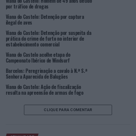
Viana do Castelo: Homem de 49 anos detido
decorrer neste momento ou a apresentação pública em
por tráfico de drogas
Viana do Castelo do Programa Europeu Erasmus+, por
Viana do Castelo: Detenção por captura
altura da Presidência Portuguesa do Conselho da União
ilegal de aves
Europeia.
Viana do Castelo: Detenção por suspeita da
prática do crime de furto no interior de
Foi, também, graças ao seu apoio que Viana do Castelo
estabelecimento comercial
recebeu grandes investimentos na requalificação do
Viana do Castelo acolhe etapa do
parque escolar, destacando-se a reabilitação das escolas
Campeonato Ibérico de Windsurf
Frei Bartolomeu dos Mártires, Barroselas e Monte da
Ola. O impulso dos equipamentos desportivos e a
Barcelos: Peregrinação a cavalo à N.ª S.ª
Senhora Aparecida de Balugães
divulgação de Viana do Castelo no mapa nacional e
europeu foram igualmente apanágio do seu trabalho dos
Viana do Castelo: Ação de fiscalização
últimos anos.
resulta na apreensão de armas de fogo
Tiago Brandão Rodrigues nasceu em Braga, em 1977,
CLIQUE PARA COMENTAR
tendo crescido em Paredes de Coura. Em 2000, concluiu
a licenciatura em Bioquímica pela Faculdade de Ciências
e Tecnologia da Universidade de Coimbra. Nos anos
seguintes, realizou investigação científica na