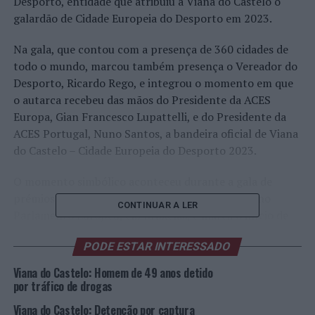
Desporto, entidade que atribuiu a Viana do Castelo o
galardão de Cidade Europeia do Desporto em 2023.
Na gala, que contou com a presença de 360 cidades de
todo o mundo, marcou também presença o Vereador do
Desporto, Ricardo Rego, e integrou o momento em que
o autarca recebeu das mãos do Presidente da ACES
Europa, Gian Francesco Lupattelli, e do Presidente da
ACES Portugal, Nuno Santos, a bandeira oficial de Viana
do Castelo – Cidade Europeia do Desporto 2023.
O momento simbólico aconteceu durante a gala de
prémios anual da ACES EUROPE, que aconteceu no
CONTINUAR A LER
Parlamento Europeu, em Bruxelas, e marca o início de
um ano pleno de atividades desportivas em Viana do
PODE ESTAR INTERESSADO
Castelo.
Viana do Castelo: Homem de 49 anos detido
De lembrar que foi a 9 de fevereiro deste ano que a
por tráfico de drogas
Comissão de Avaliação da Associação das Capitais e
Viana do Castelo: Detenção por captura
Cidades Europeias do Desporto escolheu Viana do