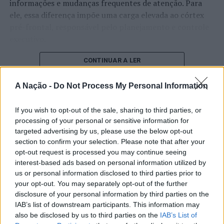
informações e mudanças frequentes de atenção. Para
desenvolvido no âmbito das políticas desportivas
ele, essa diferença impõe uma carga elevada ao córtex
daquelas cidades naquela que é a maior rede de cidades
pré-frontal, responsável pelo planejamento e controle
intitulados como “desportivas” na Europa.
executivo.
Foto: CMVC.
O pesquisador afirma que plataformas digitais também
CONTINUAR A LER
estimulam continuamente o sistema de recompensa do
TÓPICOS RELACIONADOS:
DESTAQUE
LUÍS NOBRE
cérebro, favorecendo a fadiga mental, a dificuldade de
A Nação -
Do Not Process My Personal Information
RICARDO REGO
VIANA DO CASTELO
manter a atenção e a procrastinação. Na sua visão,
ATUALIDADE
tarefas inacabadas permanecem ativas na memória e
PRÓXIMO
If you wish to opt-out of the sale, sharing to third parties, or
Castro Marim: “Jardim do Pai Natal” em Altura
“Millennium Estoril Open 2026”
aumentam a sensação de sobrecarga, enquanto o stress
processing of your personal or sensitive information for
targeted advertising by us, please use the below opt-out
prolongado pode elevar os níveis de cortisol e
regressou ao circuito ATP com
NÃO PERCA
section to confirm your selection. Please note that after your
Distrito de Castelo Branco: PSP faz oito detenções
prejudicar o desempenho cognitivo.
vitória do francês Luca Van Assche
opt-out request is processed you may continue seeing
entre 29 de novembro e 06 de dezembro
interest-based ads based on personal information utilized by
Fabiano de Abreu Agrela Rodrigues ressalta que não há
us or personal information disclosed to third parties prior to
Publicado
2 dias atrás
on
07/08/2026
evidências de que o ambiente digital provoque mudanças
Por
Ígor Lopes
your opt-out. You may separately opt-out of the further
genéticas na espécie humana. A adaptação observada,
disclosure of your personal information by third parties on the
afirma, ocorre por meio da neuroplasticidade, processo
IAB’s list of downstream participants. This information may
pelo qual os circuitos neurais se reorganizam em
also be disclosed by us to third parties on the
IAB’s List of