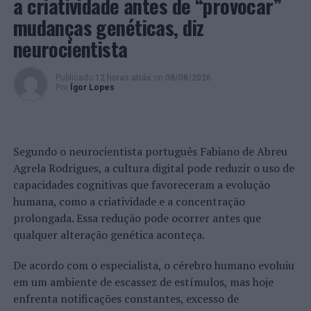
a criatividade antes de “provocar”
federados e mais de 10.000 não federados, distribuídos
mudanças genéticas, diz
por 88 clubes e coletividades que promovem
neurocientista
regularmente 50 modalidades.
A Associação das Capitais e Cidades Europeias do
Publicado
12 horas atrás
on
08/08/2026
Por
Ígor Lopes
Desporto (ACES Europa |
European Capitals and Cities of
Sport Federation
), com sede em Bruxelas, não tem fins
lucrativos e atribui anualmente, desde 2001, os
títulos de Capital, Cidade e Comunidade Europeia do
Segundo o neurocientista português Fabiano de Abreu
Desporto.
Agrela Rodrigues, a cultura digital pode reduzir o uso de
capacidades cognitivas que favoreceram a evolução
A alocação desses reconhecimentos é feita de acordo
humana, como a criatividade e a concentração
com os princípios que determinam que o desporto é um
prolongada. Essa redução pode ocorrer antes que
fator de agregação da sociedade, melhoria da qualidade
qualquer alteração genética aconteça.
de vida, bem-estar psicofísico e integração completa na
comunidade envolvente.
De acordo com o especialista, o cérebro humano evoluiu
em um ambiente de escassez de estímulos, mas hoje
Esta distinção retrata um reconhecimento
enfrenta notificações constantes, excesso de
internacional, mas também o enaltecimento do trabalho