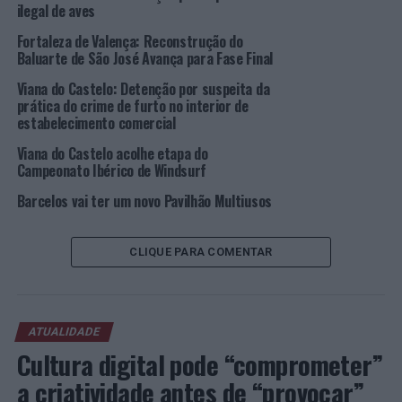
associações/clubes com atividade regular no território
ilegal de aves
através de mais de 160 equipas federadas que
Fortaleza de Valença: Reconstrução do
representam o concelho nas provas regionais, nacionais
Baluarte de São José Avança para Fase Final
e internacionais. Estas coletividades são apoiadas na sua
atividade diária pela autarquia, com o objetivo de
Viana do Castelo: Detenção por suspeita da
prática do crime de furto no interior de
proporcionar condições para uma melhoria permanente
estabelecimento comercial
do treino, aumentando o número de participantes,
estimulando a prática e os princípios do associativismo.
Viana do Castelo acolhe etapa do
Campeonato Ibérico de Windsurf
O concelho vianense conta com 85 mil habitantes,
Barcelos vai ter um novo Pavilhão Multiusos
reunindo cerca de 5.000 atletas federados e 5.000
alunos envolvidos em projetos desportivos nas escolas.
CLIQUE PARA COMENTAR
Os equipamentos municipais garantem 500 mil
utilizações anuais, sendo que cerca de 58% da população
pratica atividades de lazer.
ATUALIDADE
O Município tem investido fortemente na melhoria das
Cultura digital pode “comprometer”
instalações desportivas, com a requalificação dos
equipamentos existentes ou a construção de novas
a criatividade antes de “provocar”