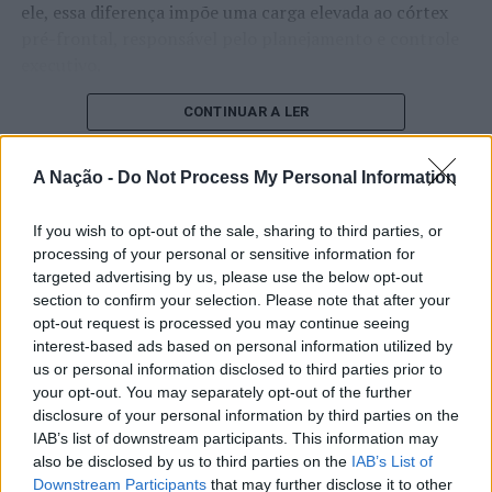
ele, essa diferença impõe uma carga elevada ao córtex
pré-frontal, responsável pelo planejamento e controle
executivo.
O pesquisador afirma que plataformas digitais também
CONTINUAR A LER
estimulam continuamente o sistema de recompensa do
cérebro, favorecendo a fadiga mental, a dificuldade de
A Nação -
Do Not Process My Personal Information
manter a atenção e a procrastinação. Na sua visão,
ATUALIDADE
tarefas inacabadas permanecem ativas na memória e
If you wish to opt-out of the sale, sharing to third parties, or
“Millennium Estoril Open 2026”
aumentam a sensação de sobrecarga, enquanto o stress
processing of your personal or sensitive information for
prolongado pode elevar os níveis de cortisol e
regressou ao circuito ATP com
targeted advertising by us, please use the below opt-out
prejudicar o desempenho cognitivo.
section to confirm your selection. Please note that after your
vitória do francês Luca Van Assche
opt-out request is processed you may continue seeing
Fabiano de Abreu Agrela Rodrigues ressalta que não há
interest-based ads based on personal information utilized by
Publicado
2 dias atrás
on
07/08/2026
evidências de que o ambiente digital provoque mudanças
us or personal information disclosed to third parties prior to
Por
Ígor Lopes
your opt-out. You may separately opt-out of the further
genéticas na espécie humana. A adaptação observada,
disclosure of your personal information by third parties on the
afirma, ocorre por meio da neuroplasticidade, processo
IAB’s list of downstream participants. This information may
pelo qual os circuitos neurais se reorganizam em
also be disclosed by us to third parties on the
IAB’s List of
resposta às experiências.
O “Millennium Estoril Open 2026” decorreu entre os
Downstream Participants
that may further disclose it to other