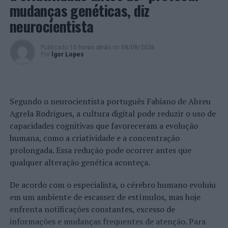
infraestruturas. Este é um trabalho em contínuo, que
mudanças genéticas, diz
visa dar resposta às necessidades dos vianenses e dos
neurocientista
clubes e associações, incentivando um estilo de vida
saudável e hábitos saudáveis na comunidade local.
Publicado
15 horas atrás
on
08/08/2026
Por
Ígor Lopes
Fotos: CMVC.
TÓPICOS RELACIONADOS:
DESTAQUE
INAUGURAÇÃO
OBRAS
VIANA DO CASTELO
Segundo o neurocientista português Fabiano de Abreu
Agrela Rodrigues, a cultura digital pode reduzir o uso de
PRÓXIMO
Viseu: PSP faz cinco detenções entre 25 e 27 de
capacidades cognitivas que favoreceram a evolução
fevereiro
humana, como a criatividade e a concentração
prolongada. Essa redução pode ocorrer antes que
NÃO PERCA
PSP: Comando Distrital de Aveiro comemora 135º
qualquer alteração genética aconteça.
aniversário
De acordo com o especialista, o cérebro humano evoluiu
em um ambiente de escassez de estímulos, mas hoje
enfrenta notificações constantes, excesso de
informações e mudanças frequentes de atenção. Para