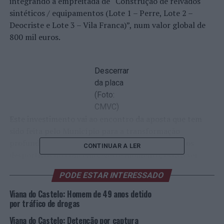
integrando a empreitada de “Construção de relvados
sintéticos / equipamentos (Lote 1 – Perre, Lote 2 –
Deocriste e Lote 3 – Vila Franca)”, num valor global de
800 mil euros.
Descerrar
da placa
(Foto:
CMVC)
Este investimento vai ao encontro da aposta que tem
sido feita pelo Município para a transformação
profunda do tecido desportivo e dos equipamentos
CONTINUAR A LER
desportivos do concelho. Neste momento, está a ser
feito um investimento de 5,3 milhões de euros em
PODE ESTAR INTERESSADO
equipamentos desportivos, no âmbito da Viana do
Castelo – Cidade Europeia do Desporto 2023.
Viana do Castelo: Homem de 49 anos detido
por tráfico de drogas
Encontram-se ativos em Viana do Castelo 71
Viana do Castelo: Detenção por captura