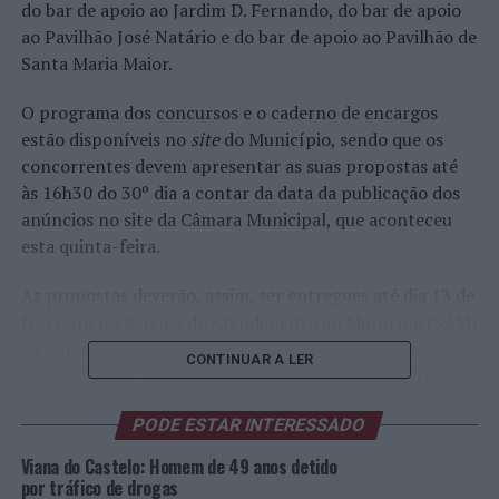
do bar de apoio ao Jardim D. Fernando, do bar de apoio
ao Pavilhão José Natário e do bar de apoio ao Pavilhão de
Santa Maria Maior.
O programa dos concursos e o caderno de encargos
estão disponíveis no
site
do Município, sendo que os
concorrentes devem apresentar as suas propostas até
às 16h30 do 30º dia a contar da data da publicação dos
anúncios no site da Câmara Municipal, que aconteceu
esta quinta-feira.
As propostas deverão, assim, ser entregues até dia 13 de
fevereiro no Serviço de Atendimento ao Munícipe (SAM)
da Câmara Municipal, em invólucro opaco e fechado,
CONTINUAR A LER
invólucro esse que deverá ser encerrado num outro
invólucro opaco e fechado, em cujo rosto deve constar,
PODE ESTAR INTERESSADO
única e exclusivamente, a identificação do
concurso/procedimento.
Viana do Castelo: Homem de 49 anos detido
por tráfico de drogas