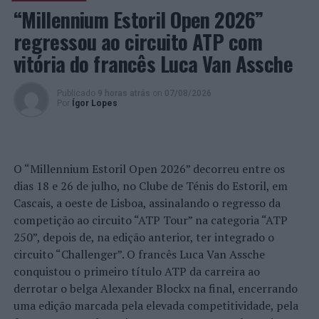
“Millennium Estoril Open 2026”
NÃO PERCA
Católica lança curso avançado para potenciar a inclusão
regressou ao circuito ATP com
de pessoas com deficiência
vitória do francês Luca Van Assche
Publicado
9 horas atrás
on
07/08/2026
Por
Ígor Lopes
O “Millennium Estoril Open 2026” decorreu entre os
dias 18 e 26 de julho, no Clube de Ténis do Estoril, em
Cascais, a oeste de Lisboa, assinalando o regresso da
competição ao circuito “ATP Tour” na categoria “ATP
250”, depois de, na edição anterior, ter integrado o
circuito “Challenger”. O francês Luca Van Assche
conquistou o primeiro título ATP da carreira ao
derrotar o belga Alexander Blockx na final, encerrando
uma edição marcada pela elevada competitividade, pela