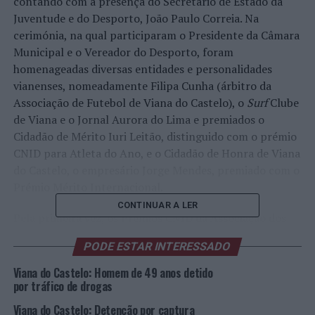
contando com a presença do Secretário de Estado da
Juventude e do Desporto, João Paulo Correia. Na
cerimónia, na qual participaram o Presidente da Câmara
Municipal e o Vereador do Desporto, foram
homenageadas diversas entidades e personalidades
vianenses, nomeadamente Filipa Cunha (árbitro da
Associação de Futebol de Viana do Castelo), o
Surf
Clube
de Viana e o Jornal Aurora do Lima e premiados o
Cidadão de Mérito Iuri Leitão, distinguido com o prémio
CNID para Atleta do Ano, e o Cidadão de Honra de Viana
do Castelo, o empresário Jorge Mendes, premiado com o
Prémio Mérito Internacional.
CONTINUAR A LER
Pela primeira vez, os Prémios CNID da Associação dos
Jornalistas de Desporto CNID entregaram um prémio a
PODE ESTAR INTERESSADO
um empresário da área do desporto: Jorge Mendes
recebeu o Prémio Mérito Internacional, tendo em conta
Viana do Castelo: Homem de 49 anos detido
uma atividade de décadas a trabalhar na transferência
por tráfico de drogas
de jogadores de e para o futebol português com um
Viana do Castelo: Detenção por captura