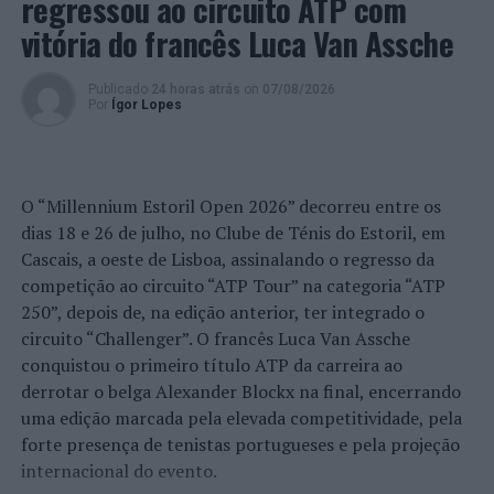
regressou ao circuito ATP com
figura do colaborador e do correspondente, figuras de
grande importância para a Imprensa, distinguindo
vitória do francês Luca Van Assche
Carlos Veras, histórico correspondente de “O Jogo” em
Chaves.
Publicado
24 horas atrás
on
07/08/2026
Por
Ígor Lopes
Sem surpresa, Auriol Dongmo, Pedro Pablo Pichardo e
Fernando Pimenta foram alguns dos desportistas
premiados, onde se incluem, também, o vianense Iuri
O “Millennium Estoril Open 2026” decorreu entre os
Leitão e a Revelação foi o nadador Diogo Ribeiro
dias 18 e 26 de julho, no Clube de Ténis do Estoril, em
(Benfica), com resultados excecionais este ano.
Cascais, a oeste de Lisboa, assinalando o regresso da
A Equipa do Ano distinguida foi a do Hóquei em Patins
competição ao circuito “ATP Tour” na categoria “ATP
do FC Porto, recente campeã europeia precisamente em
250”, depois de, na edição anterior, ter integrado o
Viana do Castelo, troféu que conquistou pela terceira
circuito “Challenger”. O francês Luca Van Assche
vez na sua história.
conquistou o primeiro título ATP da carreira ao
derrotar o belga Alexander Blockx na final, encerrando
No que toca ao futebol, modalidade que esteve na
uma edição marcada pela elevada competitividade, pela
génese do CNID em 1966, os sócios, como é de tradição,
forte presença de tenistas portugueses e pela projeção
votaram O Melhor Jogador da I Liga, que é Gonçalo
internacional do evento.
Ramos (SL Benfica) e o Melhor Jogador da II Liga, cujo