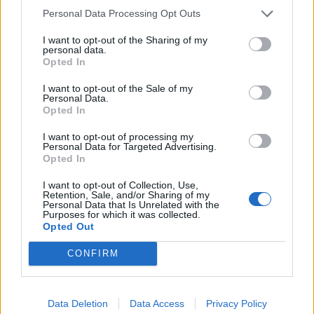
ARTIGOS RECENTES
Personal Data Processing Opt Outs
I want to opt-out of the Sharing of my
Covilhã: Especialista aponta investimento estrangeiro e
personal data.
valorização imobiliária como motores do crescimento da
Opted In
Beira Interior
I want to opt-out of the Sale of my
Personal Data.
Rio de Janeiro: Governo do Estado propõe parceria com a
Opted In
FUNCEX para “reforçar inteligência sobre comércio
exterior”
I want to opt-out of processing my
Personal Data for Targeted Advertising.
Opted In
Esposende acolhe festival de kitesurf
I want to opt-out of Collection, Use,
Retention, Sale, and/or Sharing of my
Cinco projetos de Cascais finalistas em iniciativa europeia
Personal Data that Is Unrelated with the
Purposes for which it was collected.
Opted Out
EMEC celebra a conclusão de mais um Curso de
Educação e Formação de Adultos na Escola de Tecnologia
CONFIRM
e Gestão de Barcelos
Data Deletion
Data Access
Privacy Policy
COMENTÁRIOS RECENTES