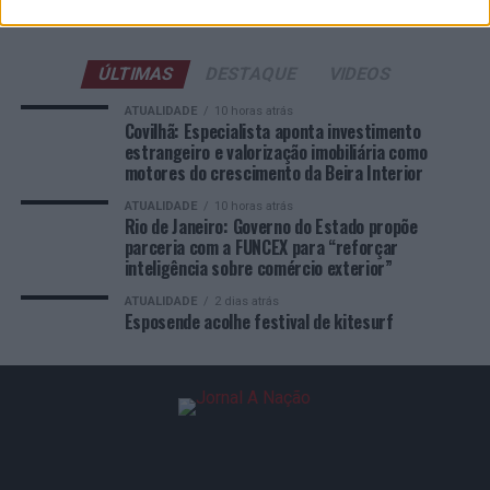
ÚLTIMAS
DESTAQUE
VIDEOS
ATUALIDADE
10 horas atrás
Covilhã: Especialista aponta investimento
estrangeiro e valorização imobiliária como
motores do crescimento da Beira Interior
ATUALIDADE
10 horas atrás
Rio de Janeiro: Governo do Estado propõe
parceria com a FUNCEX para “reforçar
inteligência sobre comércio exterior”
ATUALIDADE
2 dias atrás
Esposende acolhe festival de kitesurf