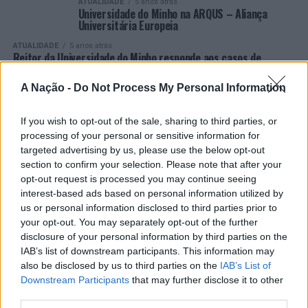
ATUALIDADE
5 anos atrás
Universidade do Minho na ARQUS – Aliança
Universitária Europeia
ATUALIDADE
5 anos atrás
Reitor da Universidade do Minho responde aos casos de
assédio na Universidade
A Nação -
Do Not Process My Personal Information
ATUALIDADE
5 anos atrás
Instituto de Ciências Sociais da Universidade do Minho
assinala 45 anos
If you wish to opt-out of the sale, sharing to third parties, or
ATUALIDADE
5 anos atrás
processing of your personal or sensitive information for
Universidade do Minho recebe visita de instituto
targeted advertising by us, please use the below opt-out
brasileiro de aeronáutica
section to confirm your selection. Please note that after your
opt-out request is processed you may continue seeing
ATUALIDADE
5 anos atrás
Rui Vieira de Castro reeleito reitor da
interest-based ads based on personal information utilized by
Universidade do Minho
us or personal information disclosed to third parties prior to
your opt-out. You may separately opt-out of the further
VER MAIS
disclosure of your personal information by third parties on the
IAB’s list of downstream participants. This information may
also be disclosed by us to third parties on the
IAB’s List of
Downstream Participants
that may further disclose it to other
third parties.