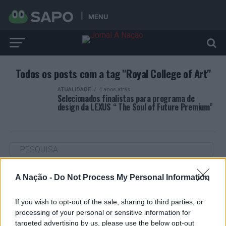
MENU
Todos os posts com a tag "Royal College of Art"
ATUALIDADE
4 anos atrás
Selecionados finalistas para programa de
design da LEXUS “ The Soul of Future Premium”
A Nação -
Do Not Process My Personal Information
ARTIGOS RECENTES
“Millennium Estoril Open 2026” regressou ao circuito ATP
If you wish to opt-out of the sale, sharing to third parties, or
com vitória do francês Luca Van Assche
processing of your personal or sensitive information for
targeted advertising by us, please use the below opt-out