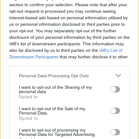
Castelo Branco: “Bienal Internacional de Artes e Ofícios”
section to confirm your selection. Please note that after your
promete afirmar artesanato, património e inovação como
opt-out request is processed you may continue seeing
“motores de desenvolvimento económico e cultural” do
interest-based ads based on personal information utilized by
município português
us or personal information disclosed to third parties prior to
your opt-out. You may separately opt-out of the further
disclosure of your personal information by third parties on the
Covilhã: Especialista aponta investimento estrangeiro e
IAB’s list of downstream participants. This information may
valorização imobiliária como motores do crescimento da
also be disclosed by us to third parties on the
IAB’s List of
Beira Interior
Downstream Participants
that may further disclose it to other
third parties.
Rio de Janeiro: Governo do Estado propõe parceria com a
FUNCEX para “reforçar inteligência sobre comércio
Personal Data Processing Opt Outs
exterior”
I want to opt-out of the Sharing of my
personal data.
Esposende acolhe festival de kitesurf
Opted In
I want to opt-out of the Sale of my
Personal Data.
COMENTÁRIOS RECENTES
Opted In
I want to opt-out of processing my
Personal Data for Targeted Advertising.
ÚLTIMAS
DESTAQUE
VIDEOS