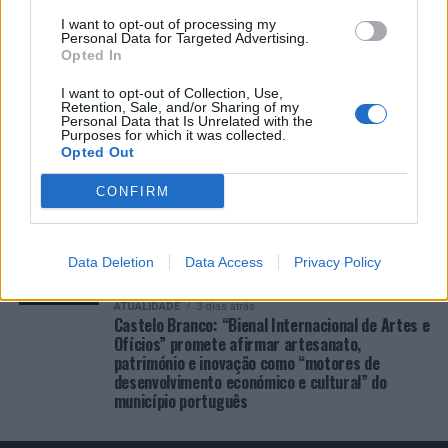
I want to opt-out of processing my
COMENTÁRIOS RECENTES
Personal Data for Targeted Advertising.
Opted In
I want to opt-out of Collection, Use,
ÚLTIMAS
DESTAQUE
VIDEOS
Retention, Sale, and/or Sharing of my
Personal Data that Is Unrelated with the
ATUALIDADE
2 dias atrás
Purposes for which it was collected.
Cultura digital pode “comprometer” a
Opted Out
criatividade antes de “provocar” mudanças
genéticas, diz neurocientista
CONFIRM
ATUALIDADE
3 dias atrás
“Millennium Estoril Open 2026” regressou ao
circuito ATP com vitória do francês Luca Van
Data Deletion
Data Access
Privacy Policy
Assche
ATUALIDADE
3 dias atrás
Castelo Branco: “Bienal Internacional de Artes e
Ofícios” promete afirmar artesanato,
património e inovação como “motores de
desenvolvimento económico e cultural” do
município português