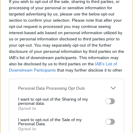
If you wish to opt-out of the sale, sharing to third parties, or
processing of your personal or sensitive information for
Cultura digital pode “comprometer” a criatividade antes
targeted advertising by us, please use the below opt-out
de “provocar” mudanças genéticas, diz neurocientista
section to confirm your selection. Please note that after your
opt-out request is processed you may continue seeing
“Millennium Estoril Open 2026” regressou ao circuito ATP
interest-based ads based on personal information utilized by
com vitória do francês Luca Van Assche
us or personal information disclosed to third parties prior to
your opt-out. You may separately opt-out of the further
Castelo Branco: “Bienal Internacional de Artes e Ofícios”
disclosure of your personal information by third parties on the
promete afirmar artesanato, património e inovação como
IAB’s list of downstream participants. This information may
“motores de desenvolvimento económico e cultural” do
also be disclosed by us to third parties on the
IAB’s List of
município português
Downstream Participants
that may further disclose it to other
third parties.
Covilhã: Especialista aponta investimento estrangeiro e
Personal Data Processing Opt Outs
valorização imobiliária como motores do crescimento da
Beira Interior
I want to opt-out of the Sharing of my
personal data.
Opted In
Rio de Janeiro: Governo do Estado propõe parceria com a
FUNCEX para “reforçar inteligência sobre comércio
I want to opt-out of the Sale of my
exterior”
Personal Data.
Opted In