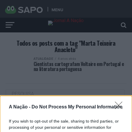
MENU
Todos os posts com a tag "Marta Teixeira
Anacleto"
ATUALIDADE
4 anos atrás
Cientistas cartografam Voltaire em Portugal e
na literatura portuguesa
A Nação -
Do Not Process My Personal Information
ARTIGOS RECENTES
If you wish to opt-out of the sale, sharing to third parties, or
“Millennium Estoril Open 2026” regressou ao circuito ATP
com vitória do francês Luca Van Assche
processing of your personal or sensitive information for