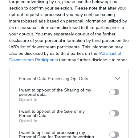
targeted advertising by us, please use the below opt-out
section to confirm your selection. Please note that after your
Castelo Branco: “Bienal Internacional de Artes e Ofícios”
opt-out request is processed you may continue seeing
promete afirmar artesanato, património e inovação como
interest-based ads based on personal information utilized by
“motores de desenvolvimento económico e cultural” do
us or personal information disclosed to third parties prior to
município português
your opt-out. You may separately opt-out of the further
disclosure of your personal information by third parties on the
Covilhã: Especialista aponta investimento estrangeiro e
IAB’s list of downstream participants. This information may
valorização imobiliária como motores do crescimento da
also be disclosed by us to third parties on the
IAB’s List of
Beira Interior
Downstream Participants
that may further disclose it to other
third parties.
Rio de Janeiro: Governo do Estado propõe parceria com a
Personal Data Processing Opt Outs
FUNCEX para “reforçar inteligência sobre comércio
exterior”
I want to opt-out of the Sharing of my
personal data.
Opted In
Esposende acolhe festival de kitesurf
I want to opt-out of the Sale of my
Personal Data.
COMENTÁRIOS RECENTES
Opted In
I want to opt-out of processing my
Personal Data for Targeted Advertising.