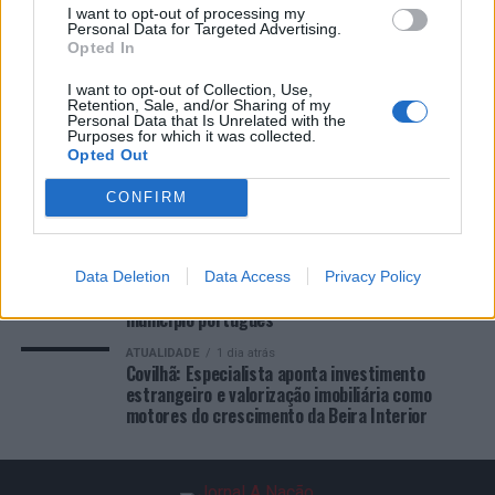
COMENTÁRIOS RECENTES
I want to opt-out of processing my
Personal Data for Targeted Advertising.
Opted In
ÚLTIMAS
DESTAQUE
VIDEOS
I want to opt-out of Collection, Use,
Retention, Sale, and/or Sharing of my
Personal Data that Is Unrelated with the
ATUALIDADE
3 horas atrás
“Millennium Estoril Open 2026” regressou ao
Purposes for which it was collected.
Opted Out
circuito ATP com vitória do francês Luca Van
Assche
CONFIRM
ATUALIDADE
9 horas atrás
Castelo Branco: “Bienal Internacional de Artes e
Ofícios” promete afirmar artesanato,
património e inovação como “motores de
Data Deletion
Data Access
Privacy Policy
desenvolvimento económico e cultural” do
município português
ATUALIDADE
1 dia atrás
Covilhã: Especialista aponta investimento
estrangeiro e valorização imobiliária como
motores do crescimento da Beira Interior