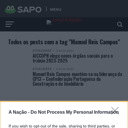
MENU
Todos os posts com a tag "Manuel Reis Campos"
ATUALIDADE
3 anos atrás
AICCOPN elege novos órgãos sociais para o
triénio 2023-2025
ATUALIDADE
4 anos atrás
Manuel Reis Campos mantém-se na liderança da
CPCI – Confederação Portuguesa da
Construção e do Imobiliário
A Nação -
Do Not Process My Personal Information
ARTIGOS RECENTES
If you wish to opt-out of the sale, sharing to third parties, or