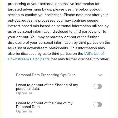
processing of your personal or sensitive information for
“Millennium Estoril Open 2026” regressou ao circuito ATP
targeted advertising by us, please use the below opt-out
com vitória do francês Luca Van Assche
section to confirm your selection. Please note that after your
opt-out request is processed you may continue seeing
Castelo Branco: “Bienal Internacional de Artes e Ofícios”
interest-based ads based on personal information utilized by
promete afirmar artesanato, património e inovação como
us or personal information disclosed to third parties prior to
“motores de desenvolvimento económico e cultural” do
your opt-out. You may separately opt-out of the further
município português
disclosure of your personal information by third parties on the
IAB’s list of downstream participants. This information may
also be disclosed by us to third parties on the
IAB’s List of
Covilhã: Especialista aponta investimento estrangeiro e
Downstream Participants
that may further disclose it to other
valorização imobiliária como motores do crescimento da
third parties.
Beira Interior
Personal Data Processing Opt Outs
Rio de Janeiro: Governo do Estado propõe parceria com a
FUNCEX para “reforçar inteligência sobre comércio
I want to opt-out of the Sharing of my
personal data.
exterior”
Opted In
Esposende acolhe festival de kitesurf
I want to opt-out of the Sale of my
Personal Data.
Opted In