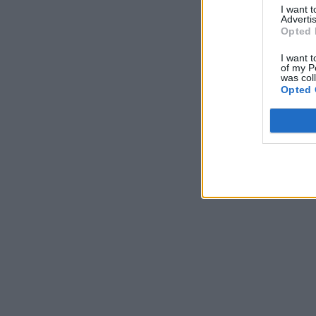
I want 
Advertis
Opted 
I want t
of my P
was col
Opted 