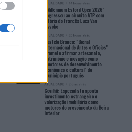
ATUALIDADE
14 horas atrás
“Millennium Estoril Open 2026”
regressou ao circuito ATP com
vitória do francês Luca Van
Assche
ATUALIDADE
20 horas atrás
Castelo Branco: “Bienal
Internacional de Artes e Ofícios”
promete afirmar artesanato,
património e inovação como
“motores de desenvolvimento
económico e cultural” do
município português
ATUALIDADE
2 dias atrás
Covilhã: Especialista aponta
investimento estrangeiro e
valorização imobiliária como
motores do crescimento da Beira
Interior