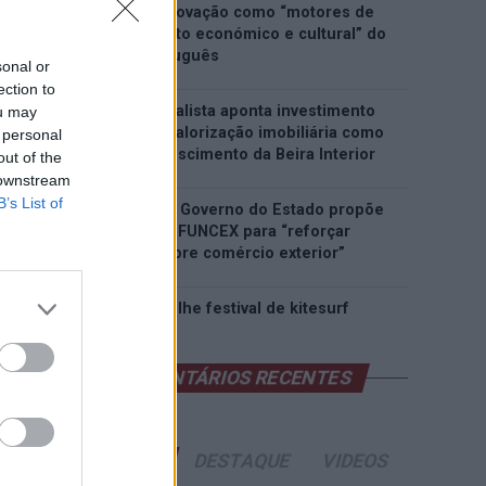
património e inovação como “motores de
desenvolvimento económico e cultural” do
município português
sonal or
ection to
Covilhã: Especialista aponta investimento
ou may
estrangeiro e valorização imobiliária como
 personal
motores do crescimento da Beira Interior
out of the
 downstream
B’s List of
Rio de Janeiro: Governo do Estado propõe
parceria com a FUNCEX para “reforçar
inteligência sobre comércio exterior”
Esposende acolhe festival de kitesurf
COMENTÁRIOS RECENTES
ÚLTIMAS
DESTAQUE
VIDEOS