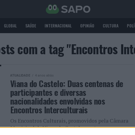
GLOBAL
SAÚDE
INTERNACIONAL
OPINIÃO
CULTURA
POLÍ
sts com a tag "Encontros Int
ATUALIDADE
4 anos atrás
Viana do Castelo: Duas centenas de
participantes e diversas
nacionalidades envolvidas nos
Encontros Interculturais
Os Encontros Culturais, promovidos pela Câmara
Municipal de Viana do Castelo, contaram, na