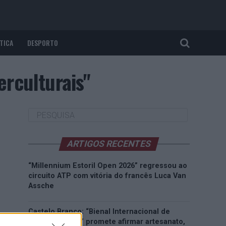
TICA
DESPORTO
erculturais"
ARTIGOS RECENTES
“Millennium Estoril Open 2026” regressou ao
circuito ATP com vitória do francês Luca Van
Assche
Castelo Branco: “Bienal Internacional de
Artes e Ofícios” promete afirmar artesanato,