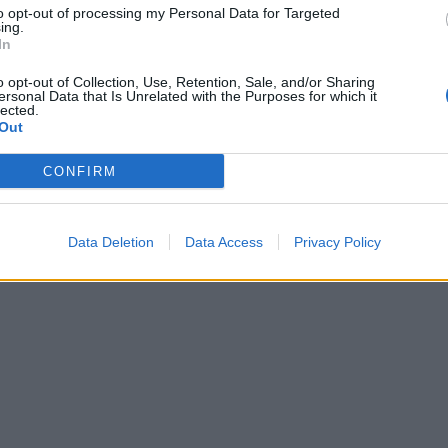
to opt-out of processing my Personal Data for Targeted
ing.
In
o opt-out of Collection, Use, Retention, Sale, and/or Sharing
ersonal Data that Is Unrelated with the Purposes for which it
lected.
Out
CONFIRM
Data Deletion
Data Access
Privacy Policy