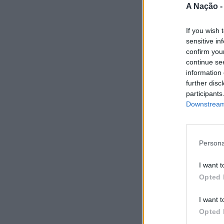
A Nação 
If you wish 
sensitive in
confirm you
continue se
information 
further disc
participants
Downstream 
Persona
I want t
Opted 
I want t
Opted 