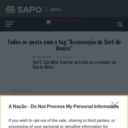
MENU
Todos os posts com a tag "Associação de Surf de
Aveiro"
ATUALIDADE
4 anos atrás
Surf: Carolina Santos estreia-se a vencer na
Costa Nova
A Nação -
Do Not Process My Personal Information
ARTIGOS RECENTES
Cultura digital pode “comprometer” a criatividade antes
If you wish to opt-out of the sale, sharing to third parties, or
de “provocar” mudanças genéticas, diz neurocientista
processing of your personal or sensitive information for