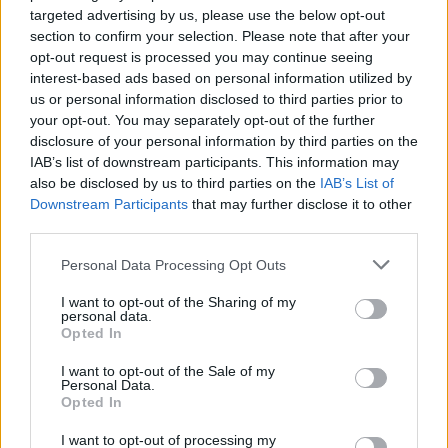
targeted advertising by us, please use the below opt-out
“Millennium Estoril Open 2026” regressou ao circuito ATP
section to confirm your selection. Please note that after your
com vitória do francês Luca Van Assche
opt-out request is processed you may continue seeing
interest-based ads based on personal information utilized by
us or personal information disclosed to third parties prior to
Castelo Branco: “Bienal Internacional de Artes e Ofícios”
your opt-out. You may separately opt-out of the further
promete afirmar artesanato, património e inovação como
disclosure of your personal information by third parties on the
“motores de desenvolvimento económico e cultural” do
IAB’s list of downstream participants. This information may
município português
also be disclosed by us to third parties on the
IAB’s List of
Downstream Participants
that may further disclose it to other
Covilhã: Especialista aponta investimento estrangeiro e
third parties.
valorização imobiliária como motores do crescimento da
Beira Interior
Personal Data Processing Opt Outs
I want to opt-out of the Sharing of my
Rio de Janeiro: Governo do Estado propõe parceria com a
personal data.
FUNCEX para “reforçar inteligência sobre comércio
Opted In
exterior”
I want to opt-out of the Sale of my
Personal Data.
Opted In
COMENTÁRIOS RECENTES
I want to opt-out of processing my