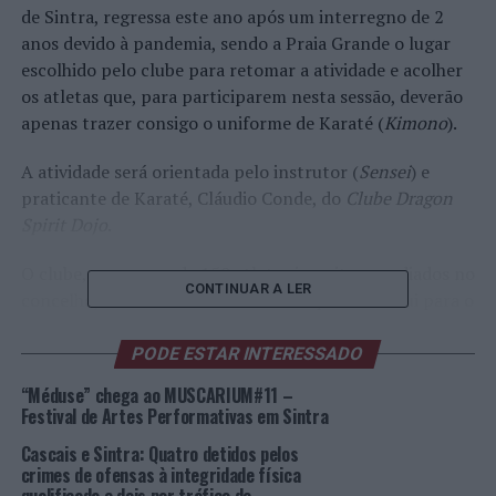
de Sintra, regressa este ano após um interregno de 2
anos devido à pandemia, sendo a Praia Grande o lugar
escolhido pelo clube para retomar a atividade e acolher
os atletas que, para participarem nesta sessão, deverão
apenas trazer consigo o uniforme de Karaté (
Kimono
).
A atividade será orientada pelo instrutor (
Sensei
) e
praticante de Karaté, Cláudio Conde, do
Clube Dragon
Spirit Dojo
.
O clube, com cerca de 150 atletas inscritos e sediados no
CONTINUAR A LER
concelho, desenvolve uma atividade que contribui para o
desenvolvimento da prática desportiva e o fomento de
hábitos de vida saudáveis da população no concelho de
PODE ESTAR INTERESSADO
Sintra.
“Méduse” chega ao MUSCARIUM#11 –
Festival de Artes Performativas em Sintra
Foto: DR.
Cascais e Sintra: Quatro detidos pelos
crimes de ofensas à integridade física
TÓPICOS RELACIONADOS:
DESTAQUE
KARATÉ
PRAIAS