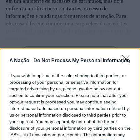
em um ambiente de escassez de estímulos, mas hoje
enfrenta notificações constantes, excesso de
informações e mudanças frequentes de atenção. Para
ele, essa diferença impõe uma carga elevada ao córtex
pré-frontal, responsável pelo planejamento e controle
executivo.
O pesquisador afirma que plataformas digitais também
CONTINUAR A LER
estimulam continuamente o sistema de recompensa do
A Nação -
Do Not Process My Personal Information
cérebro, favorecendo a fadiga mental, a dificuldade de
manter a atenção e a procrastinação. Na sua visão,
If you wish to opt-out of the sale, sharing to third parties, or
ATUALIDADE
tarefas inacabadas permanecem ativas na memória e
processing of your personal or sensitive information for
“Millennium Estoril Open 2026”
aumentam a sensação de sobrecarga, enquanto o stress
targeted advertising by us, please use the below opt-out
section to confirm your selection. Please note that after your
prolongado pode elevar os níveis de cortisol e
regressou ao circuito ATP com
opt-out request is processed you may continue seeing
prejudicar o desempenho cognitivo.
vitória do francês Luca Van Assche
interest-based ads based on personal information utilized by
us or personal information disclosed to third parties prior to
Fabiano de Abreu Agrela Rodrigues ressalta que não há
your opt-out. You may separately opt-out of the further
Publicado
3 dias atrás
on
07/08/2026
evidências de que o ambiente digital provoque mudanças
disclosure of your personal information by third parties on the
Por
Ígor Lopes
genéticas na espécie humana. A adaptação observada,
IAB’s list of downstream participants. This information may