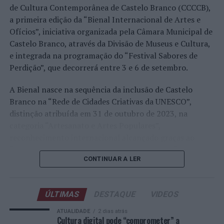
realizado em território nacional. Nuno Borges, Jaime
de Cultura Contemporânea de Castelo Branco (CCCCB),
Faria, Henrique Rocha, Frederico Ferreira Silva, Tiago
a primeira edição da “Bienal Internacional de Artes e
Pereira e Tiago Torres integraram o quadro principal,
Ofícios”, iniciativa organizada pela Câmara Municipal de
beneficiando, de igual modo, da reorganização dos wild
Castelo Branco, através da Divisão de Museus e Cultura,
cards após as entradas diretas de alguns jogadores.
e integrada na programação do “Festival Sabores de
Perdição”, que decorrerá entre 3 e 6 de setembro.
Entre os portugueses, Tiago Torres e Jaime Faria
protagonizaram as melhores campanhas da edição,
A Bienal nasce na sequência da inclusão de Castelo
ambos alcançando os quartos de final. Torres assinou
Branco na “Rede de Cidades Criativas da UNESCO”,
um dos resultados mais marcantes do torneio ao
distinção atribuída em 31 de outubro de 2023, na
eliminar o chileno Alejandro Tabilo, terceiro cabeça de
categoria “Artesanato e Artes Populares”,
série e um dos principais favoritos à conquista do título,
reconhecimento internacional alcançado graças ao
antes de ser afastado pelo francês Hugo Gaston nos
“valor patrimonial, artístico e identitário” do “Bordado
quartos de final.
CONTINUAR A LER
de Castelo Branco”, uma das manifestações mais
emblemáticas da cultura portuguesa e elemento central
Já Jaime Faria venceu o peruano Gonzalo Bueno e o
da identidade albicastrense.
neerlandês Botic van de Zandschulp, alcançando
ÚLTIMAS
DESTAQUE
VIDEOS
também os quartos de final, onde acabou eliminado pelo
Ao longo de dois dias, especialistas nacionais e
ATUALIDADE
2 dias atrás
italiano Luciano Darderi, num encontro decidido em três
internacionais, investigadores, artesãos, representantes
Cultura digital pode “comprometer” a