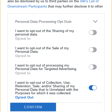
afirma, ocorre por meio da neuroplasticidade, processo
also be disclosed by us to third parties on the
IAB’s List of
pelo qual os circuitos neurais se reorganizam em
Downstream Participants
that may further disclose it to other
third parties.
resposta às experiências.
O “Millennium Estoril Open 2026” decorreu entre os
dias 18 e 26 de julho, no Clube de Ténis do Estoril, em
Personal Data Processing Opt Outs
“O principal desafio é preservar a capacidade de reflexão
Cascais, a oeste de Lisboa, assinalando o regresso da
profunda em um contexto marcado pela abundância de
competição ao circuito “ATP Tour” na categoria “ATP
I want to opt-out of the Sharing of my
personal data.
informações e pela rápida evolução tecnológica. O
250”, depois de, na edição anterior, ter integrado o
Opted In
potencial cognitivo humano permanece, mas o seu
circuito “Challenger”. O francês Luca Van Assche
desenvolvimento depende de como o cérebro é
I want to opt-out of the Sale of my
conquistou o primeiro título ATP da carreira ao
Personal Data.
exercitado no cotidiano”, finalizou Fabiano de Abreu
derrotar o belga Alexander Blockx na final, encerrando
Opted In
Agrela Rodrigues.
uma edição marcada pela elevada competitividade, pela
I want to opt-out of processing my
forte presença de tenistas portugueses e pela projeção
Personal Data for Targeted Advertising.
Ígor Lopes
internacional do evento.
Opted In
I want to opt-out of Collection, Use,
O torneio arrancou com a fase de qualificação, nos dias
Retention, Sale, and/or Sharing of my
18 e 19 de julho, reunindo dezenas de atletas em busca
Personal Data that Is Unrelated with the
Purposes for which it was collected.
de um lugar no quadro principal. A cerimónia de
Opted Out
CONTINUAR A LER
abertura contou com a presença do presidente da
CONFIRM
Câmara Municipal de Cascais, Nuno Piteira Lopes,