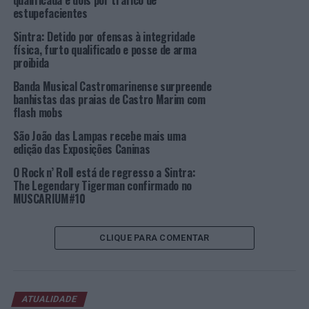
qualificada e dois por tráfico de
SINTRA
estupefacientes
PRÓXIMO
Sintra: Detido por ofensas à integridade
Centro de Estudos sobre Incêndios Florestais da
física, furto qualificado e posse de arma
Universidade de Coimbra investiga propagação de
proibida
grandes incêndios com apoio da REN
Banda Musical Castromarinense surpreende
banhistas das praias de Castro Marim com
NÃO PERCA
Portimão: PSP faz detenção por tráfico de
flash mobs
estupefacientes
São João das Lampas recebe mais uma
edição das Exposições Caninas
O Rock n’ Roll está de regresso a Sintra:
The Legendary Tigerman confirmado no
MUSCARIUM#10
CLIQUE PARA COMENTAR
ATUALIDADE