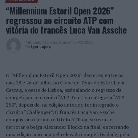
suas diversas aptidões e vertentes artísticas que os
“Millennium Estoril Open 2026”
caracterizam, como a olaria, a cerâmica, passando por
trabalhos em madeira, azulejos e tecido, madeira e vidro,
regressou ao circuito ATP com
ilustração e pintura.
vitória do francês Luca Van Assche
Imagem: DR.
Publicado
19 horas atrás
on
07/08/2026
Por
Ígor Lopes
TÓPICOS RELACIONADOS:
ARTESANATO
BELAS
DESTAQUE
ETNOGRAFIA
FABLAB
GAVE
SINTRA
PRÓXIMO
Artes Marciais Vietnamitas – Federação Portuguesa
O “Millennium Estoril Open 2026” decorreu entre os
conquista 24 medalhas no Campeonato Mundial Aberto
dias 18 e 26 de julho, no Clube de Ténis do Estoril, em
de Todos os Estilos
Cascais, a oeste de Lisboa, assinalando o regresso da
competição ao circuito “ATP Tour” na categoria “ATP
NÃO PERCA
Autarquia assinala 30 anos de Mostra de Teatro das
250”, depois de, na edição anterior, ter integrado o
Escolas de Sintra com Jornada de Teatro e Educação
circuito “Challenger”. O francês Luca Van Assche
conquistou o primeiro título ATP da carreira ao
derrotar o belga Alexander Blockx na final, encerrando
uma edição marcada pela elevada competitividade, pela