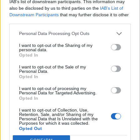
português
IAB’s list of downstream participants. This information may
Alejandro Tabilo e pelo belga Alexander Blockx.
also be disclosed by us to third parties on the
IAB’s List of
Um dos momentos mais aguardados da semana foi
Downstream Participants
that may further disclose it to other
Publicado
1 dia atrás
on
07/08/2026
também o regresso do suíço Stan Wawrinka ao Estoril,
Por
Ígor Lopes
third parties.
integrado na digressão de despedida do antigo vencedor
de três torneios do Grand Slam.
Personal Data Processing Opt Outs
I want to opt-out of the Sharing of my
A edição de 2026 ficou igualmente marcada pela maior
A cidade de Castelo Branco, na região Centro de
personal data.
representação portuguesa de sempre num torneio ATP
Opted In
Portugal, acolhe, nos dias 4 e 5 de setembro, no Centro
realizado em território nacional. Nuno Borges, Jaime
de Cultura Contemporânea de Castelo Branco (CCCCB),
I want to opt-out of the Sale of my
Faria, Henrique Rocha, Frederico Ferreira Silva, Tiago
a primeira edição da “Bienal Internacional de Artes e
Personal Data.
Opted In
Pereira e Tiago Torres integraram o quadro principal,
Ofícios”, iniciativa organizada pela Câmara Municipal de
beneficiando, de igual modo, da reorganização dos wild
Castelo Branco, através da Divisão de Museus e Cultura,
I want to opt-out of processing my
cards após as entradas diretas de alguns jogadores.
Personal Data for Targeted Advertising.
e integrada na programação do “Festival Sabores de
Opted In
Perdição”, que decorrerá entre 3 e 6 de setembro.
Entre os portugueses, Tiago Torres e Jaime Faria
I want to opt-out of Collection, Use,
protagonizaram as melhores campanhas da edição,
Retention, Sale, and/or Sharing of my
A Bienal nasce na sequência da inclusão de Castelo
Personal Data that Is Unrelated with the
ambos alcançando os quartos de final. Torres assinou
Branco na “Rede de Cidades Criativas da UNESCO”,
Purposes for which it was collected.
um dos resultados mais marcantes do torneio ao
Opted Out
distinção atribuída em 31 de outubro de 2023, na
eliminar o chileno Alejandro Tabilo, terceiro cabeça de
categoria “Artesanato e Artes Populares”,