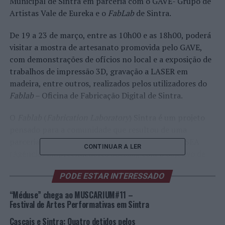
Municipal de Sintra em parceria com o GAVE- Grupo de
Artistas Vale de Eureka e o
FabLab
de Sintra.
De 19 a 23 de março, entre as 10h00 e as 18h00, poderá
visitar a mostra de artesanato promovida pelo GAVE,
com demonstrações de ofícios no local e a exposição de
trabalhos de impressão 3D, gravação a LASER em
madeira, entre outros, realizados pelos utilizadores do
Fablab
– Oficina de Fabricação Digital de Sintra.
O
Fablab
(
Fabrication Laboratory
) Sintra é um projeto
pensado para a comunidade que resultou de uma
parceria entre a Câmara Municipal de Sintra e a SEA
CONTINUAR A LER
(Agências Empreendedores Sociais), com o objetivo de
proporcionar a todos a possibilidade de criar quase tudo
PODE ESTAR INTERESSADO
e materializar ideias criativas e inovadoras,
disponibilizando para o efeito os necessários
“Méduse” chega ao MUSCARIUM#11 –
conhecimentos, equipamentos e tecnologias
Festival de Artes Performativas em Sintra
informáticas e digitais que permitem dar asas à
Cascais e Sintra: Quatro detidos pelos