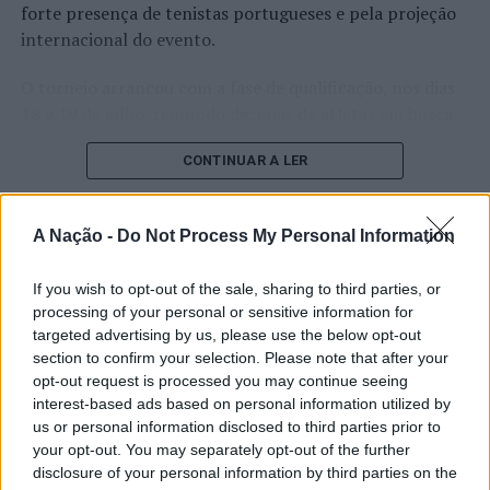
forte presença de tenistas portugueses e pela projeção
internacional do evento.
O torneio arrancou com a fase de qualificação, nos dias
18 e 19 de julho, reunindo dezenas de atletas em busca
de um lugar no quadro principal. A cerimónia de
CONTINUAR A LER
abertura contou com a presença do presidente da
Câmara Municipal de Cascais, Nuno Piteira Lopes,
acompanhado pelo executivo municipal, assinalando o
A Nação -
Do Not Process My Personal Information
início de uma competição que voltou a colocar o
ATUALIDADE
concelho no centro do calendário internacional do
Castelo Branco: “Bienal
If you wish to opt-out of the sale, sharing to third parties, or
ténis.
processing of your personal or sensitive information for
Internacional de Artes e Ofícios”
targeted advertising by us, please use the below opt-out
Apesar das desistências de última hora de jogadores
promete afirmar artesanato,
section to confirm your selection. Please note that after your
como Casper Ruud (Noruega), Alejandro Davidovich
opt-out request is processed you may continue seeing
património e inovação como
Fokina (Espanha) e Matteo Arnaldi (Itália), a prova
interest-based ads based on personal information utilized by
“motores de desenvolvimento
apresentou um quadro competitivo de elevado nível,
us or personal information disclosed to third parties prior to
liderado pelo russo Andrey Rublev, primeiro cabeça de
your opt-out. You may separately opt-out of the further
económico e cultural” do município
disclosure of your personal information by third parties on the
série, pelo italiano Luciano Darderi, pelo chileno