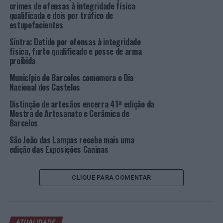
imaginação, fomentando, assim, a capacidade de
crimes de ofensas à integridade física
implementação de projetos empreendedores de
qualificada e dois por tráfico de
estupefacientes
desenvolvimento local e a inserção no mercado de
trabalho.
Sintra: Detido por ofensas à integridade
física, furto qualificado e posse de arma
Este projeto tem tido um papel fundamental na
proibida
dinamização do empreendedorismo local e na
Município de Barcelos comemora o Dia
democratização do acesso a invenções pessoais, ao
Nacional dos Castelos
promover na comunidade uma educação técnica
Distinção de artesãos encerra 41ª edição da
informal através de
workshops
, ações de formação,
Mostra de Artesanato e Cerâmica de
tecnologias e equipamentos de experimentação e
Barcelos
materialização de ideias, traduzindo-se esta iniciativa
São João das Lampas recebe mais uma
numa oportunidade única para desafiar a imaginação e
edição das Exposições Caninas
capacidade de invenção e criação de cada um.
O GAVE – Grupo dos Artistas Vale de Eureka é uma
CLIQUE PARA COMENTAR
instituição criada em 2004 no concelho de Sintra, sem
fins lucrativos, tendo como único objetivo a divulgação e
promoção do artesanato nacional e artes plásticas, nas
ATUALIDADE