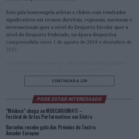
Esta gala homenageia atletas e clubes com resultados
significativos em termos distritais, regionais, nacionais e
internacionais quer a nível do Desporto Escolar quer a
nível do Desporto Federado, na época desportiva
compreendida entre 1 de agosto de 2019 e dezembro de
2021.
As candidaturas devem ser efetuadas nos formulários
disponíveis abaixo, até 28 de janeiro de 2022.
CONTINUAR A LER
Formulários:
FICHA DE CANDIDATURA – GALA DOS CAMPEÕES DE
PODE ESTAR INTERESSADO
SINTRA – DESPORTO FEDERADO – TÍTULOS
“Méduse” chega ao MUSCARIUM#11 –
INDIVIDUAIS
Festival de Artes Performativas em Sintra
http://desportoinscricoes.cm-
Barcelos recebe gala dos Prémios do Teatro
Amador Europeu
sintra.pt/survey/index/sid/796459/newtest/Y/lang/pt