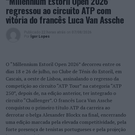
“Millennium Estoril Open 2026”
sintra.pt/survey/index/sid/775313/newtest/Y/lang/pt
.
regressou ao circuito ATP com
vitória do francês Luca Van Assche
Foto: DR.
Publicado
22 horas atrás
on
07/08/2026
TÓPICOS RELACIONADOS:
DESTAQUE
GALA
SINTRA
Por
Ígor Lopes
PRÓXIMO
Polícia Sempre Presente: Festas em Segurança 2021-
2022
O “Millennium Estoril Open 2026” decorreu entre os
NÃO PERCA
dias 18 e 26 de julho, no Clube de Ténis do Estoril, em
Metade dos Portugueses não reúne em família no Natal
Cascais, a oeste de Lisboa, assinalando o regresso da
competição ao circuito “ATP Tour” na categoria “ATP
250”, depois de, na edição anterior, ter integrado o
circuito “Challenger”. O francês Luca Van Assche
conquistou o primeiro título ATP da carreira ao
derrotar o belga Alexander Blockx na final, encerrando
uma edição marcada pela elevada competitividade, pela
forte presença de tenistas portugueses e pela projeção