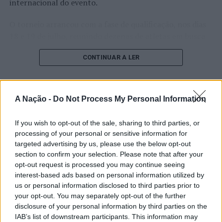
internacional do evento.
O torneio arrancou com a fase de qualificação, nos dias
18 e 19 de julho, reunindo dezenas de atletas em busca
de um lugar no quadro principal. A cerimónia de
CONTINUAR A LER
abertura contou com a presença do presidente da
Câmara Municipal de Cascais, Nuno Piteira Lopes,
acompanhado pelo executivo municipal, assinalando o
início de uma competição que voltou a colocar o
A Nação -
Do Not Process My Personal Information
ATUALIDADE
concelho no centro do calendário internacional do
Castelo Branco: “Bienal
ténis.
If you wish to opt-out of the sale, sharing to third parties, or
Internacional de Artes e Ofícios”
processing of your personal or sensitive information for
Apesar das desistências de última hora de jogadores
promete afirmar artesanato,
targeted advertising by us, please use the below opt-out
como Casper Ruud (Noruega), Alejandro Davidovich
section to confirm your selection. Please note that after your
património e inovação como
Fokina (Espanha) e Matteo Arnaldi (Itália), a prova
opt-out request is processed you may continue seeing
“motores de desenvolvimento
interest-based ads based on personal information utilized by
apresentou um quadro competitivo de elevado nível,
us or personal information disclosed to third parties prior to
liderado pelo russo Andrey Rublev, primeiro cabeça de
económico e cultural” do município
your opt-out. You may separately opt-out of the further
série, pelo italiano Luciano Darderi, pelo chileno
português
disclosure of your personal information by third parties on the
Alejandro Tabilo e pelo belga Alexander Blockx.
IAB’s list of downstream participants. This information may