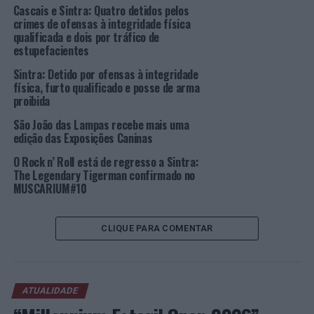
Cascais e Sintra: Quatro detidos pelos
FICHA DE CANDIDATURA – GALA DOS CAMPEÕES DE
crimes de ofensas à integridade física
SINTRA – DESPORTO FEDERADO – TÍTULOS
qualificada e dois por tráfico de
estupefacientes
COLETIVOS
Sintra: Detido por ofensas à integridade
http://desportoinscricoes.cm-
física, furto qualificado e posse de arma
sintra.pt/survey/index/sid/568782/newtest/Y/lang/pt
proibida
São João das Lampas recebe mais uma
FICHA DE CANDIDATURA – GALA DOS CAMPEÕES DE
edição das Exposições Caninas
SINTRA – DESPORTO ESCOLAR/UNIVERSITÁRIO –
O Rock n’ Roll está de regresso a Sintra:
TÍTULOS INDIVIDUAIS
The Legendary Tigerman confirmado no
MUSCARIUM#10
http://desportoinscricoes.cm-
sintra.pt/survey/index/sid/238273/newtest/Y/lang/pt
CLIQUE PARA COMENTAR
FICHA DE CANDIDATURA – GALA DOS CAMPEÕES DE
SINTRA – DESPORTO ESCOLAR/UNIVERSITÁRIO –
TÍTULOS COLETIVOS
ATUALIDADE
http://desportoinscricoes.cm-