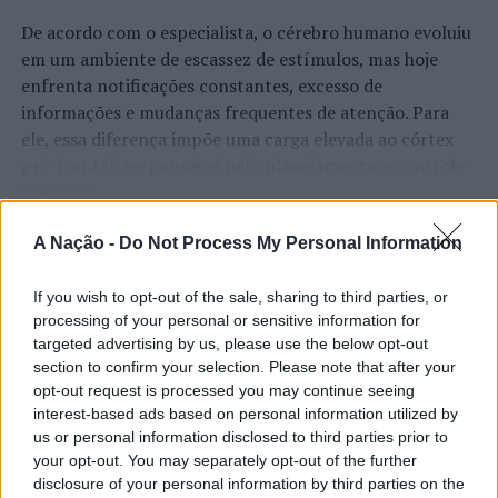
De acordo com o especialista, o cérebro humano evoluiu
em um ambiente de escassez de estímulos, mas hoje
enfrenta notificações constantes, excesso de
informações e mudanças frequentes de atenção. Para
ele, essa diferença impõe uma carga elevada ao córtex
pré-frontal, responsável pelo planejamento e controle
executivo.
O pesquisador afirma que plataformas digitais também
CONTINUAR A LER
A Nação -
Do Not Process My Personal Information
estimulam continuamente o sistema de recompensa do
cérebro, favorecendo a fadiga mental, a dificuldade de
If you wish to opt-out of the sale, sharing to third parties, or
manter a atenção e a procrastinação. Na sua visão,
processing of your personal or sensitive information for
ATUALIDADE
targeted advertising by us, please use the below opt-out
tarefas inacabadas permanecem ativas na memória e
“Millennium Estoril Open 2026”
section to confirm your selection. Please note that after your
aumentam a sensação de sobrecarga, enquanto o stress
opt-out request is processed you may continue seeing
prolongado pode elevar os níveis de cortisol e
regressou ao circuito ATP com
interest-based ads based on personal information utilized by
prejudicar o desempenho cognitivo.
vitória do francês Luca Van Assche
us or personal information disclosed to third parties prior to
your opt-out. You may separately opt-out of the further
Fabiano de Abreu Agrela Rodrigues ressalta que não há
disclosure of your personal information by third parties on the
Publicado
2 dias atrás
on
07/08/2026