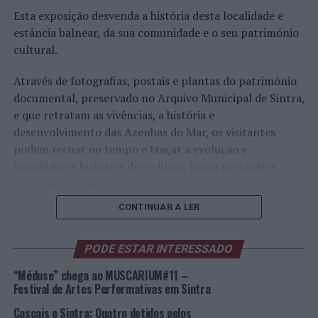
Esta exposição desvenda a história desta localidade e
estância balnear, da sua comunidade e o seu património
cultural.
Através de fotografias, postais e plantas do património
documental, preservado no Arquivo Municipal de Sintra,
e que retratam as vivências, a história e
desenvolvimento das Azenhas do Mar, os visitantes
podem recuar no tempo e traçar a evolução e
importância histórica deste lugar, numa perspetiva
regional e até nacional.
CONTINUAR A LER
A moda de ir a banhos e de fazer férias junto ao mar
começou, em Portugal, no final do século XIX, por
influência da família real, afastando definitivamente a
PODE ESTAR INTERESSADO
ideia do uso da praia exclusivamente para fins
“Méduse” chega ao MUSCARIUM#11 –
terapêuticos.
Festival de Artes Performativas em Sintra
Cascais e Sintra: Quatro detidos pelos
Esta exposição temporária, ao ar livre, está dividida em