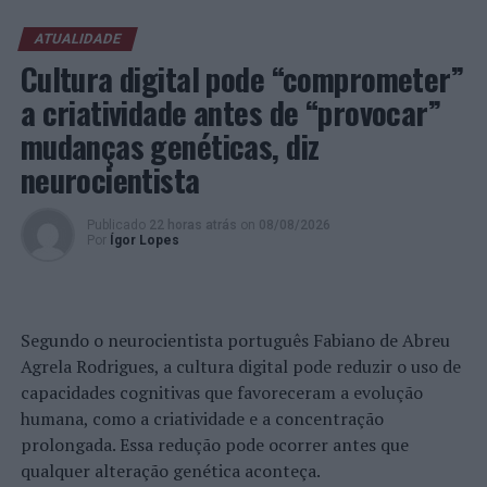
Viana do Castelo: S. Romão de Neiva inaugura
requalificação de dólmen do megalítico
ATUALIDADE
Cultura digital pode “comprometer”
a criatividade antes de “provocar”
mudanças genéticas, diz
neurocientista
Publicado
22 horas atrás
on
08/08/2026
Por
Ígor Lopes
Segundo o neurocientista português Fabiano de Abreu
Agrela Rodrigues, a cultura digital pode reduzir o uso de
capacidades cognitivas que favoreceram a evolução
humana, como a criatividade e a concentração
prolongada. Essa redução pode ocorrer antes que
qualquer alteração genética aconteça.