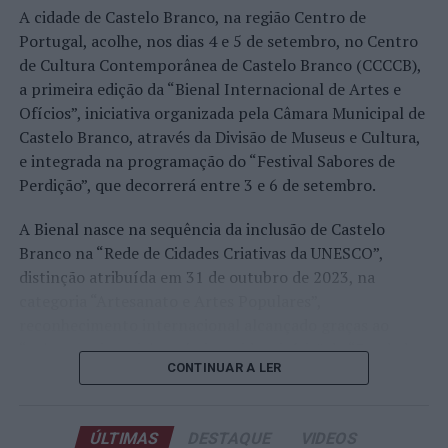
A edição de 2026 ficou igualmente marcada pela maior
A cidade de Castelo Branco, na região Centro de
representação portuguesa de sempre num torneio ATP
Portugal, acolhe, nos dias 4 e 5 de setembro, no Centro
realizado em território nacional. Nuno Borges, Jaime
de Cultura Contemporânea de Castelo Branco (CCCCB),
Faria, Henrique Rocha, Frederico Ferreira Silva, Tiago
a primeira edição da “Bienal Internacional de Artes e
Pereira e Tiago Torres integraram o quadro principal,
Ofícios”, iniciativa organizada pela Câmara Municipal de
beneficiando, de igual modo, da reorganização dos wild
Castelo Branco, através da Divisão de Museus e Cultura,
cards após as entradas diretas de alguns jogadores.
e integrada na programação do “Festival Sabores de
Perdição”, que decorrerá entre 3 e 6 de setembro.
Entre os portugueses, Tiago Torres e Jaime Faria
protagonizaram as melhores campanhas da edição,
A Bienal nasce na sequência da inclusão de Castelo
ambos alcançando os quartos de final. Torres assinou
Branco na “Rede de Cidades Criativas da UNESCO”,
um dos resultados mais marcantes do torneio ao
distinção atribuída em 31 de outubro de 2023, na
eliminar o chileno Alejandro Tabilo, terceiro cabeça de
categoria “Artesanato e Artes Populares”,
série e um dos principais favoritos à conquista do título,
reconhecimento internacional alcançado graças ao
antes de ser afastado pelo francês Hugo Gaston nos
“valor patrimonial, artístico e identitário” do “Bordado
quartos de final.
CONTINUAR A LER
de Castelo Branco”, uma das manifestações mais
emblemáticas da cultura portuguesa e elemento central
Já Jaime Faria venceu o peruano Gonzalo Bueno e o
da identidade albicastrense.
neerlandês Botic van de Zandschulp, alcançando
ÚLTIMAS
DESTAQUE
VIDEOS