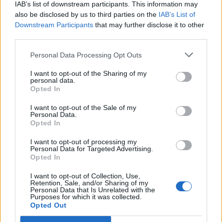
evidências de que o ambiente digital provoque mudanças
IAB’s list of downstream participants. This information may
Por
Ígor Lopes
genéticas na espécie humana. A adaptação observada,
also be disclosed by us to third parties on the
IAB’s List of
afirma, ocorre por meio da neuroplasticidade, processo
Downstream Participants
that may further disclose it to other
third parties.
pelo qual os circuitos neurais se reorganizam em
resposta às experiências.
O “Millennium Estoril Open 2026” decorreu entre os
Personal Data Processing Opt Outs
dias 18 e 26 de julho, no Clube de Ténis do Estoril, em
“O principal desafio é preservar a capacidade de reflexão
Cascais, a oeste de Lisboa, assinalando o regresso da
I want to opt-out of the Sharing of my
personal data.
profunda em um contexto marcado pela abundância de
competição ao circuito “ATP Tour” na categoria “ATP
Opted In
informações e pela rápida evolução tecnológica. O
250”, depois de, na edição anterior, ter integrado o
potencial cognitivo humano permanece, mas o seu
I want to opt-out of the Sale of my
circuito “Challenger”. O francês Luca Van Assche
Personal Data.
desenvolvimento depende de como o cérebro é
conquistou o primeiro título ATP da carreira ao
Opted In
exercitado no cotidiano”, finalizou Fabiano de Abreu
derrotar o belga Alexander Blockx na final, encerrando
Agrela Rodrigues.
I want to opt-out of processing my
uma edição marcada pela elevada competitividade, pela
Personal Data for Targeted Advertising.
forte presença de tenistas portugueses e pela projeção
Opted In
Ígor Lopes
internacional do evento.
I want to opt-out of Collection, Use,
Retention, Sale, and/or Sharing of my
Personal Data that Is Unrelated with the
O torneio arrancou com a fase de qualificação, nos dias
Purposes for which it was collected.
18 e 19 de julho, reunindo dezenas de atletas em busca
Opted Out
de um lugar no quadro principal. A cerimónia de