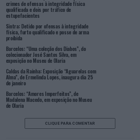
crimes de ofensas à integridade física
dois núcleos, um deles na zona ajardinada junto à
qualificada e dois por tráfico de
piscina e o segundo núcleo no miradouro, junto às
estupefacientes
escadas.
Sintra: Detido por ofensas à integridade
física, furto qualificado e posse de arma
Nesta exposição a Câmara de Sintra pretende, de um
proibida
modo informal e recorrendo a imagens e documentos de
Barcelos: “Uma coleção dos Diabos”, do
época, desvendar algumas das memórias deste lugar e
colecionador José Santos Silva, em
recordar como no decurso dos anos se fez a evolução em
exposição no Museu de Olaria
todas as suas vertentes das Azenhas do Mar.
Caldas da Rainha: Exposição “Aguarelas com
Alma”, de Ermelinda Lopes, inaugura dia 25
Imagem: CMS.
de janeiro
Barcelos: “Amores Imperfeitos”, de
TÓPICOS RELACIONADOS:
AZENHAS DO MAR
DESTAQUE
Madalena Macedo, em exposição no Museu
EXPOSIÇÃO
HISTÓRIA
SINTRA
de Olaria
PRÓXIMO
Surf: Portuguesa Yolanda Hopkins sagra-se tricampeã
do Boardmaster
CLIQUE PARA COMENTAR
NÃO PERCA