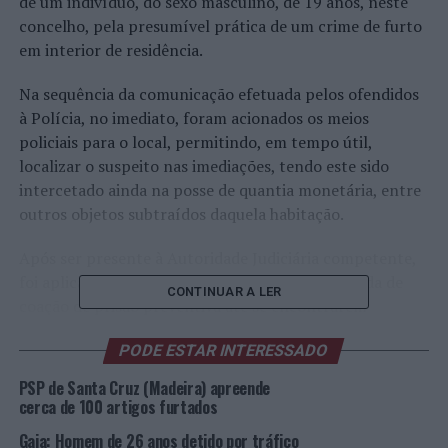
de um indivíduo, do sexo masculino, de 19 anos, neste
concelho, pela presumível prática de um crime de furto
em interior de residência.
Na sequência da comunicação efetuada pelos ofendidos
à Polícia, no imediato, foram acionados os meios
policiais para o local, permitindo, em tempo útil,
localizar o suspeito nas imediações, tendo este sido
intercetado ainda na posse de quantia monetária, entre
outros objetos subtraídos daquela habitação.
Após ser presente à Autoridade Judiciária competente,
foi aplicada ao arguido, provisoriamente, a medida de
CONTINUAR A LER
coação de prisão preventiva até se encontrarem
reunidas as condições que permitam a instalação de
PODE ESTAR INTERESSADO
dispositivo de pulseira eletrónica.
PSP de Santa Cruz (Madeira) apreende
Por fim, o Comando Regional da Polícia de Segurança
cerca de 100 artigos furtados
Pública dos Açores pretende “salientar que continuará a
Gaia: Homem de 26 anos detido por tráfico
promover amiúde operações policiais desta natureza,