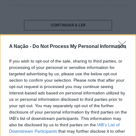
pré-frontal, responsável pelo planejamento e controle
executivo.
O pesquisador afirma que plataformas digitais também
CONTINUAR A LER
estimulam continuamente o sistema de recompensa do
cérebro, favorecendo a fadiga mental, a dificuldade de
A Nação -
Do Not Process My Personal Information
manter a atenção e a procrastinação. Na sua visão,
ATUALIDADE
tarefas inacabadas permanecem ativas na memória e
“Millennium Estoril Open 2026”
If you wish to opt-out of the sale, sharing to third parties, or
aumentam a sensação de sobrecarga, enquanto o stress
processing of your personal or sensitive information for
prolongado pode elevar os níveis de cortisol e
regressou ao circuito ATP com
targeted advertising by us, please use the below opt-out
prejudicar o desempenho cognitivo.
vitória do francês Luca Van Assche
section to confirm your selection. Please note that after your
opt-out request is processed you may continue seeing
Fabiano de Abreu Agrela Rodrigues ressalta que não há
interest-based ads based on personal information utilized by
Publicado
3 dias atrás
on
07/08/2026
evidências de que o ambiente digital provoque mudanças
us or personal information disclosed to third parties prior to
Por
Ígor Lopes
genéticas na espécie humana. A adaptação observada,
your opt-out. You may separately opt-out of the further
afirma, ocorre por meio da neuroplasticidade, processo
disclosure of your personal information by third parties on the
pelo qual os circuitos neurais se reorganizam em
IAB’s list of downstream participants. This information may
also be disclosed by us to third parties on the
IAB’s List of
resposta às experiências.
O “Millennium Estoril Open 2026” decorreu entre os
Downstream Participants
that may further disclose it to other
dias 18 e 26 de julho, no Clube de Ténis do Estoril, em