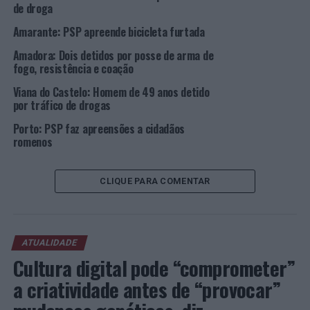
de droga
por forma a prevenir a prática deste e de outros tipos de
Amarante: PSP apreende bicicleta furtada
ilícitos criminais e contraordenacionais e a repor e
manter a ordem, tranquilidade e segurança pública,
Amadora: Dois detidos por posse de arma de
elevando, assim, o sentimento de segurança de toda a
fogo, resistência e coação
sua população”.
Viana do Castelo: Homem de 49 anos detido
por tráfico de drogas
Foto: PSP.
Porto: PSP faz apreensões a cidadãos
romenos
TÓPICOS RELACIONADOS:
AÇORES
CRIMINALIDADE
DESTAQUE
PSP
RIBEIRA GRANDE
CLIQUE PARA COMENTAR
PRÓXIMO
Universidade do Minho tem três dos cientistas mais
citados no mundo
NÃO PERCA
ATUALIDADE
Atelier de Ciência nos “Dominguinhos” de 20 de
Cultura digital pode “comprometer”
novembro, no MAR Shopping Matosinhos
a criatividade antes de “provocar”