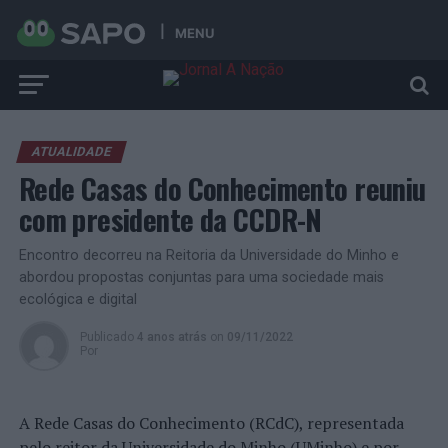
MENU
ATUALIDADE
Rede Casas do Conhecimento reuniu
com presidente da CCDR-N
Encontro decorreu na Reitoria da Universidade do Minho e
abordou propostas conjuntas para uma sociedade mais
ecológica e digital
Publicado
4 anos atrás
on
09/11/2022
Por
A Rede Casas do Conhecimento (RCdC), representada
pelo reitor da Universidade do Minho (UMinho) e por