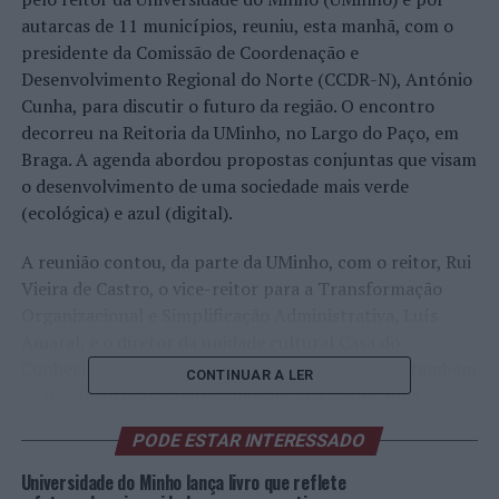
autarcas de 11 municípios, reuniu, esta manhã, com o
presidente da Comissão de Coordenação e
Desenvolvimento Regional do Norte (CCDR-N), António
Cunha, para discutir o futuro da região. O encontro
decorreu na Reitoria da UMinho, no Largo do Paço, em
Braga. A agenda abordou propostas conjuntas que visam
o desenvolvimento de uma sociedade mais verde
(ecológica) e azul (digital).
A reunião contou, da parte da UMinho, com o reitor, Rui
Vieira de Castro, o vice-reitor para a Transformação
Organizacional e Simplificação Administrativa, Luís
Amaral, e o diretor da unidade cultural Casa do
Conhecimento, José Gabriel Andrade. Estiveram também
CONTINUAR A LER
os presidentes dos municípios de Vila Verde, Júlia
Fernandes, de Paredes de Coura, Vítor Pereira, de Vieira
PODE ESTAR INTERESSADO
do Minho, António Cardoso, da Trofa, Sérgio Humberto,
e de Arcos de Valdevez, João Esteves, bem como o vice-
Universidade do Minho lança livro que reflete