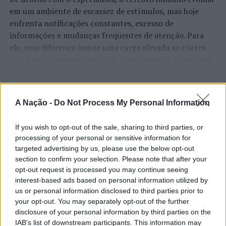
em um ambiente de escassez de estímulos, mas hoje
enfrenta notificações constantes, excesso de
informações e mudanças frequentes de atenção. Para
ele, essa diferença impõe uma carga elevada ao córtex
pré-frontal, responsável pelo planejamento e controle
executivo.
O pesquisador afirma que plataformas digitais também
CONTINUAR A LER
A Nação -
Do Not Process My Personal Information
estimulam continuamente o sistema de recompensa do
cérebro, favorecendo a fadiga mental, a dificuldade de
If you wish to opt-out of the sale, sharing to third parties, or
manter a atenção e a procrastinação. Na sua visão,
processing of your personal or sensitive information for
ATUALIDADE
tarefas inacabadas permanecem ativas na memória e
targeted advertising by us, please use the below opt-out
“Millennium Estoril Open 2026”
aumentam a sensação de sobrecarga, enquanto o stress
section to confirm your selection. Please note that after your
prolongado pode elevar os níveis de cortisol e
regressou ao circuito ATP com
opt-out request is processed you may continue seeing
prejudicar o desempenho cognitivo.
interest-based ads based on personal information utilized by
vitória do francês Luca Van Assche
us or personal information disclosed to third parties prior to
Fabiano de Abreu Agrela Rodrigues ressalta que não há
your opt-out. You may separately opt-out of the further
Publicado
1 dia atrás
on
07/08/2026
evidências de que o ambiente digital provoque mudanças
disclosure of your personal information by third parties on the
Por
Ígor Lopes
IAB’s list of downstream participants. This information may
genéticas na espécie humana. A adaptação observada,