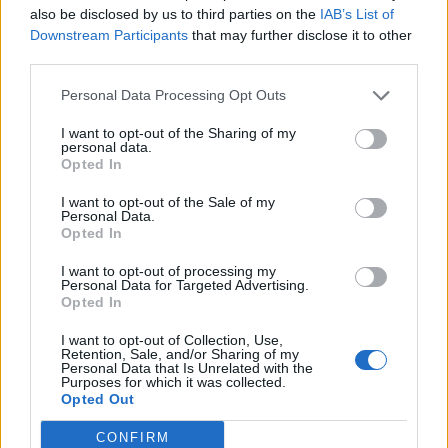
also be disclosed by us to third parties on the
IAB’s List of
afirma, ocorre por meio da neuroplasticidade, processo
Downstream Participants
that may further disclose it to other
pelo qual os circuitos neurais se reorganizam em
third parties.
resposta às experiências.
O “Millennium Estoril Open 2026” decorreu entre os
dias 18 e 26 de julho, no Clube de Ténis do Estoril, em
Personal Data Processing Opt Outs
“O principal desafio é preservar a capacidade de reflexão
Cascais, a oeste de Lisboa, assinalando o regresso da
I want to opt-out of the Sharing of my
profunda em um contexto marcado pela abundância de
competição ao circuito “ATP Tour” na categoria “ATP
personal data.
informações e pela rápida evolução tecnológica. O
Opted In
250”, depois de, na edição anterior, ter integrado o
potencial cognitivo humano permanece, mas o seu
circuito “Challenger”. O francês Luca Van Assche
I want to opt-out of the Sale of my
desenvolvimento depende de como o cérebro é
conquistou o primeiro título ATP da carreira ao
Personal Data.
exercitado no cotidiano”, finalizou Fabiano de Abreu
Opted In
derrotar o belga Alexander Blockx na final, encerrando
Agrela Rodrigues.
uma edição marcada pela elevada competitividade, pela
I want to opt-out of processing my
Personal Data for Targeted Advertising.
forte presença de tenistas portugueses e pela projeção
Ígor Lopes
Opted In
internacional do evento.
I want to opt-out of Collection, Use,
O torneio arrancou com a fase de qualificação, nos dias
Retention, Sale, and/or Sharing of my
Personal Data that Is Unrelated with the
18 e 19 de julho, reunindo dezenas de atletas em busca
Purposes for which it was collected.
Opted Out
de um lugar no quadro principal. A cerimónia de
CONTINUAR A LER
abertura contou com a presença do presidente da
CONFIRM