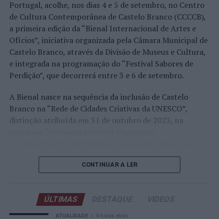
representação portuguesa de sempre num torneio ATP
Portugal, acolhe, nos dias 4 e 5 de setembro, no Centro
realizado em território nacional. Nuno Borges, Jaime
de Cultura Contemporânea de Castelo Branco (CCCCB),
Faria, Henrique Rocha, Frederico Ferreira Silva, Tiago
a primeira edição da “Bienal Internacional de Artes e
Pereira e Tiago Torres integraram o quadro principal,
Ofícios”, iniciativa organizada pela Câmara Municipal de
beneficiando, de igual modo, da reorganização dos wild
Castelo Branco, através da Divisão de Museus e Cultura,
cards após as entradas diretas de alguns jogadores.
e integrada na programação do “Festival Sabores de
Perdição”, que decorrerá entre 3 e 6 de setembro.
Entre os portugueses, Tiago Torres e Jaime Faria
protagonizaram as melhores campanhas da edição,
A Bienal nasce na sequência da inclusão de Castelo
ambos alcançando os quartos de final. Torres assinou
Branco na “Rede de Cidades Criativas da UNESCO”,
um dos resultados mais marcantes do torneio ao
distinção atribuída em 31 de outubro de 2023, na
eliminar o chileno Alejandro Tabilo, terceiro cabeça de
categoria “Artesanato e Artes Populares”,
série e um dos principais favoritos à conquista do título,
reconhecimento internacional alcançado graças ao
antes de ser afastado pelo francês Hugo Gaston nos
“valor patrimonial, artístico e identitário” do “Bordado
quartos de final.
CONTINUAR A LER
de Castelo Branco”, uma das manifestações mais
emblemáticas da cultura portuguesa e elemento central
Já Jaime Faria venceu o peruano Gonzalo Bueno e o
da identidade albicastrense.
neerlandês Botic van de Zandschulp, alcançando
ÚLTIMAS
DESTAQUE
VIDEOS
também os quartos de final, onde acabou eliminado pelo
Ao longo de dois dias, especialistas nacionais e
ATUALIDADE
4 horas atrás