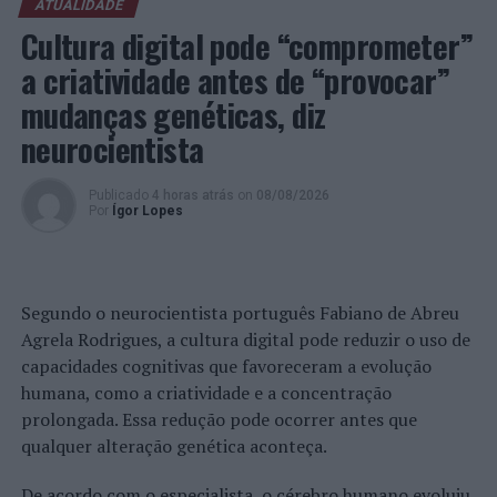
Sociedade do Conhecimento e, em rede, desenvolver
ATUALIDADE
atividades que beneficiam o maior número possível de
Cultura digital pode “comprometer”
cidadãos, promovendo, simultaneamente, o combate à
a criatividade antes de “provocar”
infoexclusão e às assimetrias digitais.
mudanças genéticas, diz
Foto: DR.
neurocientista
TÓPICOS RELACIONADOS:
CCDRN
DESTAQUE
Publicado
4 horas atrás
on
08/08/2026
Por
Ígor Lopes
REDE CASAS DO CONHECIMENTO
REUNIÃO
UNIVERSIDADE DO MINHO
PRÓXIMO
Desejos de crianças concretizados com o Amoreiras
Segundo o neurocientista português Fabiano de Abreu
360° Panoramic View e Fundação Make-a-Wish
Agrela Rodrigues, a cultura digital pode reduzir o uso de
NÃO PERCA
capacidades cognitivas que favoreceram a evolução
Aveiro: Jovem detido por suspeita de tráfico de
humana, como a criatividade e a concentração
estupefacientes
prolongada. Essa redução pode ocorrer antes que
qualquer alteração genética aconteça.
De acordo com o especialista, o cérebro humano evoluiu