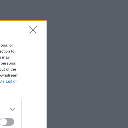
sonal or
ection to
ou may
 personal
out of the
 downstream
B’s List of