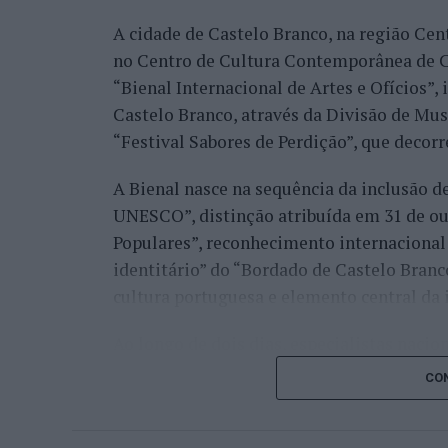
A cidade de Castelo Branco, na região Cent
Já Jaime Faria venceu o peruano Gonzalo 
no Centro de Cultura Contemporânea de C
alcançando também os quartos de final, o
“Bienal Internacional de Artes e Ofícios”
Darderi, num encontro decidido em três se
Castelo Branco, através da Divisão de Mu
Nuno Borges, principal representante naci
“Festival Sabores de Perdição”, que decorr
com uma vitória sobre o brasileiro Orland
A Bienal nasce na sequência da inclusão d
segunda ronda pelo argentino Román Andr
UNESCO”, distinção atribuída em 31 de out
sets.
Populares”, reconhecimento internacional 
Henrique Rocha e Frederico Ferreira Silva
identitário” do “Bordado de Castelo Bran
afastado pelo espanhol Pedro Martínez, en
cultura portuguesa e elemento central da 
segunda ronda até ao terceiro set frente a
conquistar o título do torneio.
Ao longo de dois dias, especialistas nacion
representantes institucionais, organismos 
Na fase de qualificação, Tiago Pereira fo
CON
cidades pertencentes à “Rede de Cidades C
quadro principal do torneio, onde acabou
inovação, empreendedorismo, internaciona
João Silva, Gonçalo Castro e Francisco Ro