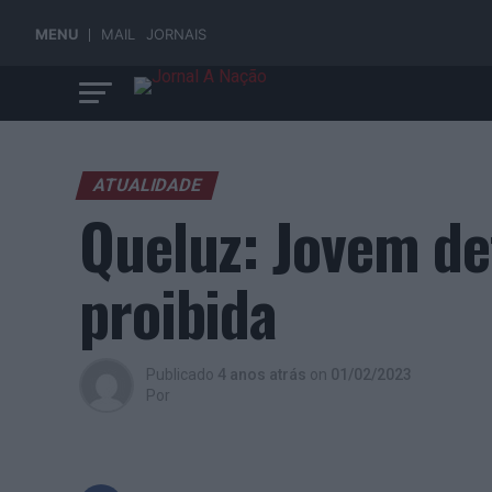
MENU
MAIL
JORNAIS
ATUALIDADE
Queluz: Jovem de
proibida
Publicado
4 anos atrás
on
01/02/2023
Por