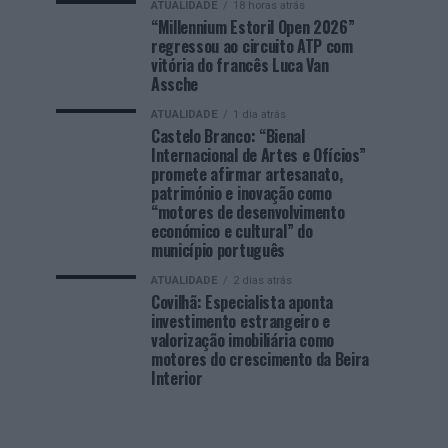
ATUALIDADE
18 horas atrás
“Millennium Estoril Open 2026”
regressou ao circuito ATP com
vitória do francês Luca Van
Assche
ATUALIDADE
1 dia atrás
Castelo Branco: “Bienal
Internacional de Artes e Ofícios”
promete afirmar artesanato,
património e inovação como
“motores de desenvolvimento
económico e cultural” do
município português
ATUALIDADE
2 dias atrás
Covilhã: Especialista aponta
investimento estrangeiro e
valorização imobiliária como
motores do crescimento da Beira
Interior