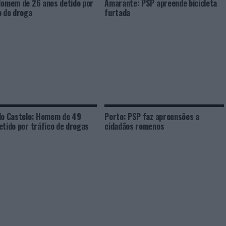
Homem de 26 anos detido por
Amarante: PSP apreende bicicleta
o de droga
furtada
do Castelo: Homem de 49
Porto: PSP faz apreensões a
etido por tráfico de drogas
cidadãos romenos