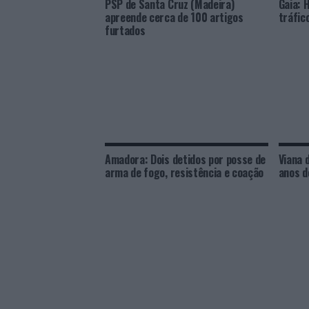
PSP de Santa Cruz (Madeira)
Gaia: 
apreende cerca de 100 artigos
tráfic
furtados
Amadora: Dois detidos por posse de
Viana 
arma de fogo, resistência e coação
anos d