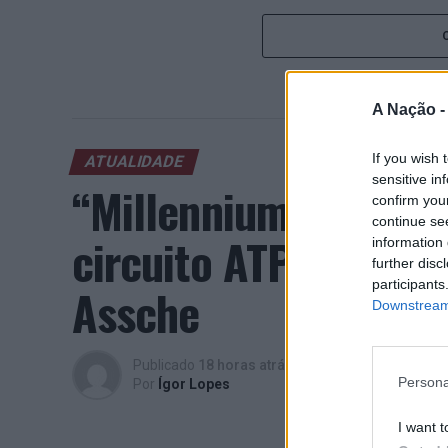
A Nação 
If you wish 
ATUALIDADE
sensitive in
“Millennium Estoril
confirm you
continue se
circuito ATP com vit
information 
further disc
participants
Assche
Downstream 
Publicado
18 horas atrás
on
07/08/2026
Persona
Por
Ígor Lopes
I want t