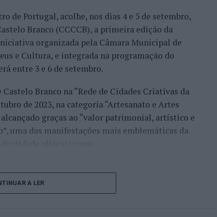
ro de Portugal, acolhe, nos dias 4 e 5 de setembro,
Bueno e o neerlandês Botic van de Zandschulp,
astelo Branco (CCCCB), a primeira edição da
nde acabou eliminado pelo italiano Luciano
, iniciativa organizada pela Câmara Municipal de
ts.
seus e Cultura, e integrada na programação do
onal no quadro principal, iniciou a participação
erá entre 3 e 6 de setembro.
o Luz, acabando, contudo, por ser eliminado na
e Castelo Branco na “Rede de Cidades Criativas da
és Burruchaga, num encontro disputado em três
ubro de 2023, na categoria “Artesanato e Artes
alcançado graças ao “valor patrimonial, artístico e
 despediram-se na ronda inaugural. Rocha foi
co”, uma das manifestações mais emblemáticas da
quanto Ferreira Silva discutiu a passagem à
identidade albicastrense.
o francês Luca Van Assche, que acabaria por
ais e internacionais, investigadores, artesãos,
públicos, instituições de ensino superior e
i o português que mais longe chegou, alcançando o
TINUAR A LER
riativas da UNESCO” discutirão políticas públicas,
 derrotado por Gonzalo Bueno. João Domingues,
lização, cooperação entre territórios,
cha não conseguiram ultrapassar a primeira ronda