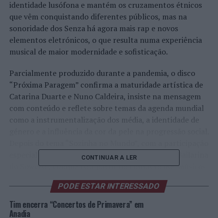
identidade lusófona e mantém os cruzamentos étnicos
que vêm conquistando diferentes públicos, mas na
sonoridade dos Senza há agora mais rap e novos
elementos eletrónicos, o que resulta numa experiência
musical de maior modernidade e sofisticação.
Parcialmente produzido durante a pandemia, o disco
“Próxima Paragem” confirma a maturidade artística de
Catarina Duarte e Nuno Caldeira, insiste na mensagem
com conteúdo e reflete sobre temas da agenda mundial
como a instrumentalização dos média, a identidade de
género e a influência da cor da pele na progressão social.
Depois do tema “Sozinha no Mundo”, com a participação
especial de Carlão, o segundo single do disco é “Bailarina
CONTINUAR A LER
do Soweto”, composto a partir do contacto dos músicos
com a realidade do bairro sul-africano onde viveu o líder
PODE ESTAR INTERESSADO
anti-apartheid Nelson Mandela (1918-2013).
Tim encerra “Concertos de Primavera” em
“Próxima Paragem” é o novo disco dos Senza e chega às
Anadia