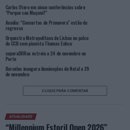
plataformas digitais, com nove faixas que Catarina
Carlos Otero em cinco conferências sobre
Duarte e Nuno Caldeira começaram a criar no período
“Porque sou Maçom?”
de confinamento pandémico e acabaram de produzir já
Anadia: “Concertos de Primavera” estão de
no espírito de recuperação de 2022. Nos próximos dias,
regresso
o disco chega também às lojas físicas, envolto numa
capa de tons quentes em que a lista de novas canções
Orquestra Metropolitana de Lisboa no palco
do CCB com pianista Thomas Enhco
tanto reflete um conteúdo amadurecido pela
introspeção proporcionada pelo isolamento social – é o
superaDORas estreia a 24 de novembro no
que acontece em “Sozinha no Mundo” e “Som
Porto
Misturado” – como expressa a celebração vibrante da
Barcelos inaugura iluminações de Natal a 29
liberdade recuperada – manifestada em “Cor” e “Alma a
de novembro
Céu Aberto”.
CLIQUE PARA COMENTAR
O
novo
disco
ATUALIDADE
dos
“Millennium Estoril Open 2026”
Senza