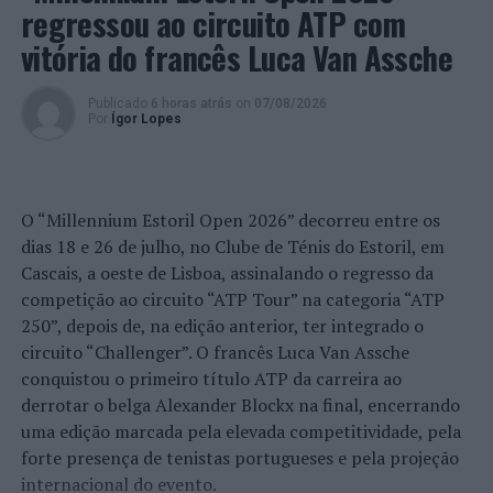
regressou ao circuito ATP com
(Foto:
DR)
vitória do francês Luca Van Assche
Sendo o terceiro disco dos Senza, o álbum antecipa no
respetivo título a nova etapa que preconiza para a
Publicado
6 horas atrás
on
07/08/2026
carreira da dupla: em sentido figurado, “Próxima
Por
Ígor Lopes
Paragem” é o rumo musical a seguir, que Nuno Caldeira
diz agora “mais arrojado e contemporâneo”; em sentido
literal, é cada destino geográfico de uma agenda de
O “Millennium Estoril Open 2026” decorreu entre os
concertos que, como realça Catarina Duarte, está
dias 18 e 26 de julho, no Clube de Ténis do Estoril, em
apostada em “acabar com a má memória dos
Cascais, a oeste de Lisboa, assinalando o regresso da
cancelamentos impostos pela COVID” e, até final do
competição ao circuito “ATP Tour” na categoria “ATP
ano, inclui passagem por diversas cidades portuguesas e
250”, depois de, na edição anterior, ter integrado o
também por palcos na Índia.
circuito “Challenger”. O francês Luca Van Assche
conquistou o primeiro título ATP da carreira ao
“Se nos discos anteriores nos focámos sobretudo em
derrotar o belga Alexander Blockx na final, encerrando
experiências e episódios das viagens que fizemos, neste
uma edição marcada pela elevada competitividade, pela
dedicámo-nos mais a uma reflexão sobre a sociedade
forte presença de tenistas portugueses e pela projeção
atual e sobre os temas que ainda precisam de soluções.
internacional do evento.
Foi efeito da paragem forçada que tivemos em 2020 – o