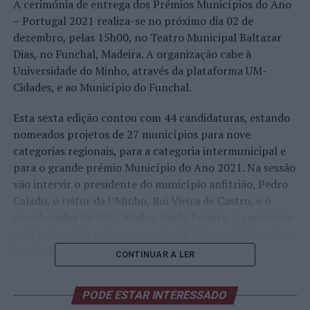
A cerimónia de entrega dos Prémios Municípios do Ano
– Portugal 2021 realiza-se no próximo dia 02 de
dezembro, pelas 15h00, no Teatro Municipal Baltazar
Dias, no Funchal, Madeira. A organização cabe à
Universidade do Minho, através da plataforma UM-
Cidades, e ao Município do Funchal.
Esta sexta edição contou com 44 candidaturas, estando
nomeados projetos de 27 municípios para nove
categorias regionais, para a categoria intermunicipal e
para o grande prémio Município do Ano 2021. Na sessão
vão intervir o presidente do município anfitrião, Pedro
Calado, o reitor da UMinho, Rui Vieira de Castro, e o
coordenador da UM-Cidades, Paulo Pereira. A cerimónia
será antecedida pela mesa redonda “Os municípios face
à crise pandémica”.
CONTINUAR A LER
O concurso visa reconhecer as boas práticas de projetos
PODE ESTAR INTERESSADO
implementados pelos municípios com impacto no