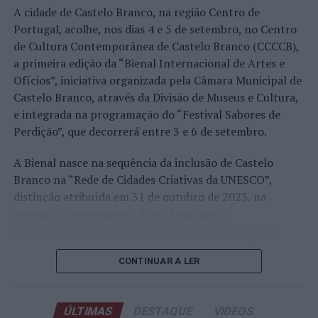
A edição de 2026 ficou igualmente marcada pela maior
A cidade de Castelo Branco, na região Centro de
representação portuguesa de sempre num torneio ATP
Portugal, acolhe, nos dias 4 e 5 de setembro, no Centro
realizado em território nacional. Nuno Borges, Jaime
de Cultura Contemporânea de Castelo Branco (CCCCB),
Faria, Henrique Rocha, Frederico Ferreira Silva, Tiago
a primeira edição da “Bienal Internacional de Artes e
Pereira e Tiago Torres integraram o quadro principal,
Ofícios”, iniciativa organizada pela Câmara Municipal de
beneficiando, de igual modo, da reorganização dos wild
Castelo Branco, através da Divisão de Museus e Cultura,
cards após as entradas diretas de alguns jogadores.
e integrada na programação do “Festival Sabores de
Perdição”, que decorrerá entre 3 e 6 de setembro.
Entre os portugueses, Tiago Torres e Jaime Faria
protagonizaram as melhores campanhas da edição,
A Bienal nasce na sequência da inclusão de Castelo
ambos alcançando os quartos de final. Torres assinou
Branco na “Rede de Cidades Criativas da UNESCO”,
um dos resultados mais marcantes do torneio ao
distinção atribuída em 31 de outubro de 2023, na
eliminar o chileno Alejandro Tabilo, terceiro cabeça de
categoria “Artesanato e Artes Populares”,
série e um dos principais favoritos à conquista do título,
reconhecimento internacional alcançado graças ao
antes de ser afastado pelo francês Hugo Gaston nos
“valor patrimonial, artístico e identitário” do “Bordado
quartos de final.
CONTINUAR A LER
de Castelo Branco”, uma das manifestações mais
emblemáticas da cultura portuguesa e elemento central
Já Jaime Faria venceu o peruano Gonzalo Bueno e o
da identidade albicastrense.
neerlandês Botic van de Zandschulp, alcançando
ÚLTIMAS
DESTAQUE
VIDEOS