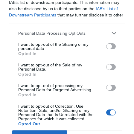
evidências de que o ambiente digital provoque mudanças
IAB’s list of downstream participants. This information may
Por
Ígor Lopes
genéticas na espécie humana. A adaptação observada,
also be disclosed by us to third parties on the
IAB’s List of
afirma, ocorre por meio da neuroplasticidade, processo
Downstream Participants
that may further disclose it to other
third parties.
pelo qual os circuitos neurais se reorganizam em
resposta às experiências.
O “Millennium Estoril Open 2026” decorreu entre os
Personal Data Processing Opt Outs
dias 18 e 26 de julho, no Clube de Ténis do Estoril, em
“O principal desafio é preservar a capacidade de reflexão
Cascais, a oeste de Lisboa, assinalando o regresso da
I want to opt-out of the Sharing of my
personal data.
profunda em um contexto marcado pela abundância de
competição ao circuito “ATP Tour” na categoria “ATP
Opted In
informações e pela rápida evolução tecnológica. O
250”, depois de, na edição anterior, ter integrado o
potencial cognitivo humano permanece, mas o seu
I want to opt-out of the Sale of my
circuito “Challenger”. O francês Luca Van Assche
Personal Data.
desenvolvimento depende de como o cérebro é
conquistou o primeiro título ATP da carreira ao
Opted In
exercitado no cotidiano”, finalizou Fabiano de Abreu
derrotar o belga Alexander Blockx na final, encerrando
Agrela Rodrigues.
I want to opt-out of processing my
uma edição marcada pela elevada competitividade, pela
Personal Data for Targeted Advertising.
forte presença de tenistas portugueses e pela projeção
Opted In
Ígor Lopes
internacional do evento.
I want to opt-out of Collection, Use,
Retention, Sale, and/or Sharing of my
Personal Data that Is Unrelated with the
O torneio arrancou com a fase de qualificação, nos dias
Purposes for which it was collected.
18 e 19 de julho, reunindo dezenas de atletas em busca
Opted Out
de um lugar no quadro principal. A cerimónia de