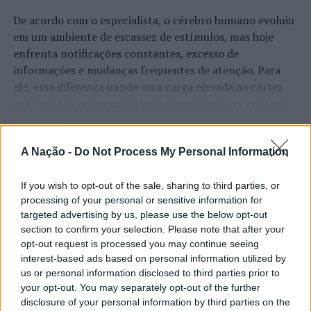
De acordo com o especialista, o cérebro humano evoluiu
TÓPICOS RELACIONADOS:
DESTAQUE
FUNCHAL
em um ambiente de escassez de estímulos, mas hoje
PRÉMIOS MUNICÍPIOS DO ANO
UNIVERSIDADE DO MINHO
enfrenta notificações constantes, excesso de
PRÓXIMO
informações e mudanças frequentes de atenção. Para
PSP executa Mandado de Busca e Apreensão e detém
ele, essa diferença impõe uma carga elevada ao córtex
homem por condução sob efeito do álcool
pré-frontal, responsável pelo planejamento e controle
NÃO PERCA
executivo.
Christian Hasselstrom vence 6ª edição do EDIGMA
Semibreve Award
O pesquisador afirma que plataformas digitais também
CONTINUAR A LER
A Nação -
Do Not Process My Personal Information
estimulam continuamente o sistema de recompensa do
cérebro, favorecendo a fadiga mental, a dificuldade de
If you wish to opt-out of the sale, sharing to third parties, or
manter a atenção e a procrastinação. Na sua visão,
processing of your personal or sensitive information for
ATUALIDADE
targeted advertising by us, please use the below opt-out
tarefas inacabadas permanecem ativas na memória e
“Millennium Estoril Open 2026”
section to confirm your selection. Please note that after your
aumentam a sensação de sobrecarga, enquanto o stress
opt-out request is processed you may continue seeing
prolongado pode elevar os níveis de cortisol e
regressou ao circuito ATP com
interest-based ads based on personal information utilized by
prejudicar o desempenho cognitivo.
vitória do francês Luca Van Assche
us or personal information disclosed to third parties prior to
your opt-out. You may separately opt-out of the further
Fabiano de Abreu Agrela Rodrigues ressalta que não há
disclosure of your personal information by third parties on the
Publicado
2 dias atrás
on
07/08/2026