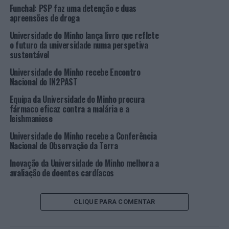
território, na economia e na sociedade, promovendo o
Funchal: PSP faz uma detenção e duas
crescimento, a inclusão e a sustentabilidade. Pretende,
apreensões de droga
também, colocar na agenda a temática da
Universidade do Minho lança livro que reflete
territorialização do desenvolvimento, perspetivada a
o futuro da universidade numa perspetiva
partir da ação das autarquias, bem como valorizar
sustentável
realidades diversas que incluam as cidades e os
Universidade do Minho recebe Encontro
territórios de baixa densidade nas diferentes regiões do
Nacional do IN2PAST
país.
Equipa da Universidade do Minho procura
fármaco eficaz contra a malária e a
Os finalistas nomeados em 2021 são: Amares, Cabeceiras
leishmaniose
de Basto e Monção (Norte com menos de 20 mil
Universidade do Minho recebe a Conferência
habitantes); Amarante e Guimarães (Norte com mais de
Nacional de Observação da Terra
20 mil habitantes); Maia, Porto, Santa Maria da Feira e
Valongo (Área Metropolitana do Porto); Arganil,
Inovação da Universidade do Minho melhora a
avaliação de doentes cardíacos
Pampilhosa da Serra e Vouzela (Centro com menos de
20 mil habitantes); Águeda, Figueira da Foz, Mealhada e
Vagos (Centro com mais de 20 mil habitantes); Arruda
CLIQUE PARA COMENTAR
dos Vinhos, Palmela e Vila Franca de Xira (Área
Metropolitana de Lisboa); Aljustrel, Portel e Viana do